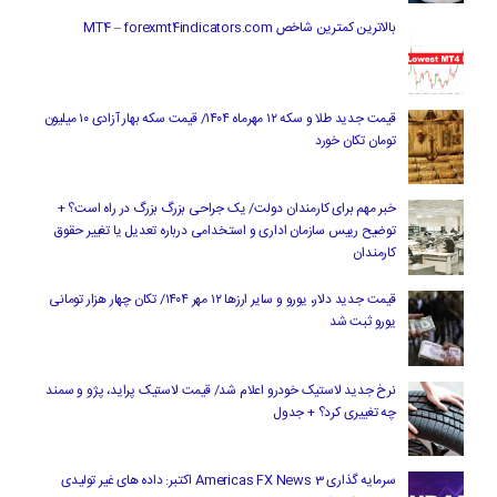
بالاترین کمترین شاخص MT4 – forexmt4indicators.com
قیمت جدید طلا و سکه ۱۲ مهرماه ۱۴۰۴/ قیمت سکه بهار آزادی ۱۰ میلیون
تومان تکان خورد
خبر مهم برای کارمندان دولت/ یک جراحی بزرگ بزرگ در راه است؟ +
توضیح رییس سازمان اداری و استخدامی درباره تعدیل یا تغییر حقوق
کارمندان
قیمت جدید دلار، یورو و سایر ارزها ۱۲ مهر ۱۴۰۴/ تکان چهار هزار تومانی
یورو ثبت شد
نرخ جدید لاستیک خودرو اعلام شد/ قیمت لاستیک پراید، پژو و سمند
چه تغییری کرد؟ + جدول
سرمایه گذاری Americas FX News 3 اکتبر: داده های غیر تولیدی