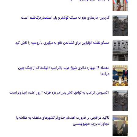
گاردین: بازسازی غزه به سبک کوشنر و بلر، استعمار بزک‌شده است
مسکو نقشه اوکراین برای کشاندن ناتو به درگیری با روسیه را فاش کرد
معامله ۱۴ میلیارد دلاری شیخ عرب با ترامپ / تیک‌تاک از چنگ چین
درآمد!
آکسیوس: ترامپ به توافق آتش‌بس در غزه ظرف ۲ روز آینده امیدوار است
تاکید عراقچی بر ضرورت اهتمام جدی‌تر کشورهای منطقه به مقابله با
تجاوزات رژیم صهیونیستی