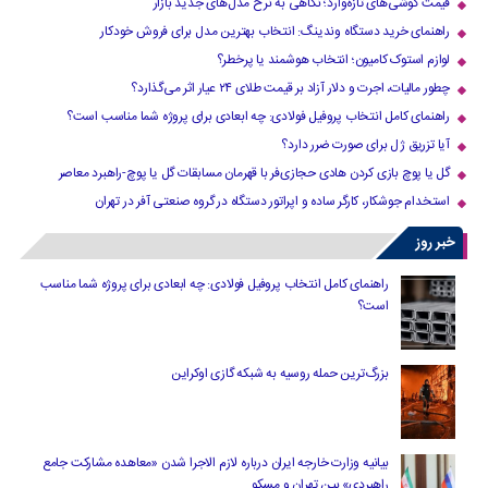
قیمت گوشی‌های تازه‌وارد؛ نگاهی به نرخ مدل‌های جدید بازار
راهنمای خرید دستگاه وندینگ: انتخاب بهترین مدل برای فروش خودکار
لوازم استوک کامیون؛ انتخاب هوشمند یا پرخطر؟
چطور مالیات، اجرت و دلار آزاد بر قیمت طلای ۲۴ عیار اثر می‌گذارد؟
راهنمای کامل انتخاب پروفیل فولادی: چه ابعادی برای پروژه شما مناسب است؟
آیا تزریق ژل برای صورت ضرر دارد​؟
گل یا پوچ بازی کردن هادی حجازی‌فر با قهرمان مسابقات گل یا پوچ-راهبرد معاصر
استخدام جوشکار، کارگر ساده و اپراتور دستگاه در گروه صنعتی آفر در تهران
خبر روز
راهنمای کامل انتخاب پروفیل فولادی: چه ابعادی برای پروژه شما مناسب
است؟
بزرگ‌ترین حمله روسیه به شبکه گازی اوکراین
بیانیه وزارت خارجه ایران درباره لازم‌ الاجرا شدن «معاهده مشارکت جامع
راهبردی» بین تهران و مسکو