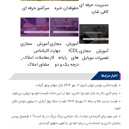
مدیریت حرفه ای
حقوقدان خبره
سرآشپز حرفه ای
کافی شاپ
آموزش مجازی
آموزش مجازی
ICDL مهارت
کارشناس
آموزش مجازی
های رایانه کار
معاملات املاک_
تعمیرات موبایل
درجه یک و دو
مشاور املاک
اخبار مرتبط
رکوردشکنی بورس تهران امروز ۱۲ مهر ۱۴۰۴| بازار سهام رونق گرفت
زخم کاری دلار به بازار خودرو/ نادری: تنها در این حالت قیمت خودرو نزولی می‌شود
قیمت جدید طلا و سکه ۱۲ مهرماه ۱۴۰۴/ قیمت سکه بهار آزادی ۱۰ میلیون تومان تکان
خورد
خبر مهم برای کارمندان دولت/ یک جراحی بزرگ بزرگ در راه است؟ + توضیح رییس
سازمان اداری و استخدامی درباره تعدیل یا تغییر حقوق کارمندان