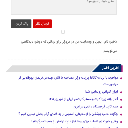
ارسال نظر
پاک کردن !
ذخیره نام، ایمیل و وبسایت من در مرورگر برای زمانی که دوباره دیدگاهی
می‌نویسم.
آخرین اخبار
مهاجرت با برنامه کانادا پرزنت ورکر: مصاحبه با آقای مهندس نریمان پورطلایی از
مهاجریست
ایران کمپانی رونمایی شد!
آغاز ارائه ویزا کارت و مستر کارت در ایران از شهریور ۱۴۰۱
سیم کارت گرجستان دائمی در ایران
چگونه مطب پزشکان را از محیطی استرس زا به فضای آرام بخش تبدیل کنیم ؟
وقتی هیوندای شما به بهترین‌ها نیاز دارد؛ آرامش را به جاده برگردانید