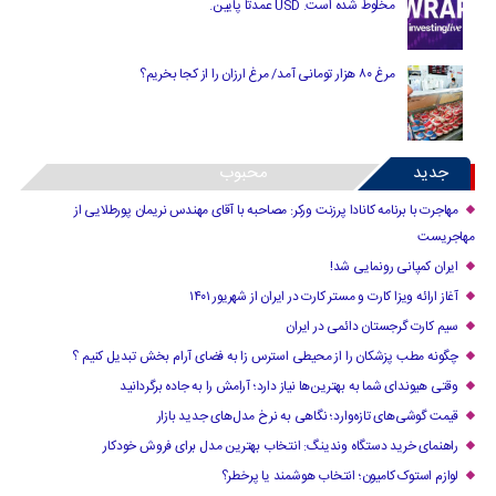
مخلوط شده است. USD عمدتا پایین.
مرغ ۸۰ هزار تومانی آمد/ مرغ ارزان را از کجا بخریم؟
جدید
محبوب
مهاجرت با برنامه کانادا پرزنت ورکر: مصاحبه با آقای مهندس نریمان پورطلایی از
مهاجریست
ایران کمپانی رونمایی شد!
آغاز ارائه ویزا کارت و مستر کارت در ایران از شهریور ۱۴۰۱
سیم کارت گرجستان دائمی در ایران
چگونه مطب پزشکان را از محیطی استرس زا به فضای آرام بخش تبدیل کنیم ؟
وقتی هیوندای شما به بهترین‌ها نیاز دارد؛ آرامش را به جاده برگردانید
قیمت گوشی‌های تازه‌وارد؛ نگاهی به نرخ مدل‌های جدید بازار
راهنمای خرید دستگاه وندینگ: انتخاب بهترین مدل برای فروش خودکار
لوازم استوک کامیون؛ انتخاب هوشمند یا پرخطر؟