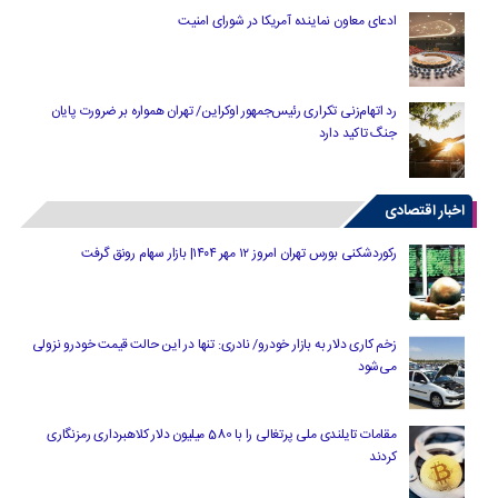
ادعای معاون نماینده آمریکا در شورای امنیت
رد اتهام‌زنی تکراری رئیس‌جمهور اوکراین/ تهران همواره بر ضرورت پایان
جنگ تاکید دارد
اخبار اقتصادی
رکوردشکنی بورس تهران امروز ۱۲ مهر ۱۴۰۴| بازار سهام رونق گرفت
زخم کاری دلار به بازار خودرو/ نادری: تنها در این حالت قیمت خودرو نزولی
می‌شود
مقامات تایلندی ملی پرتغالی را با 580 میلیون دلار کلاهبرداری رمزنگاری
کردند