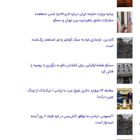
بیانیه وزارت خارجه ایران درباره لازم‌ الاجرا شدن «معاهده
مشارکت جامع راهبردی» بین تهران و مسکو
گاردین: بازسازی غزه به سبک کوشنر و بلر، استعمار بزک‌شده
است
مسکو نقشه اوکراین برای کشاندن ناتو به درگیری با روسیه را
فاش کرد
معامله ۱۴ میلیارد دلاری شیخ عرب با ترامپ / تیک‌تاک از چنگ
چین درآمد!
آکسیوس: ترامپ به توافق آتش‌بس در غزه ظرف ۲ روز آینده
امیدوار است