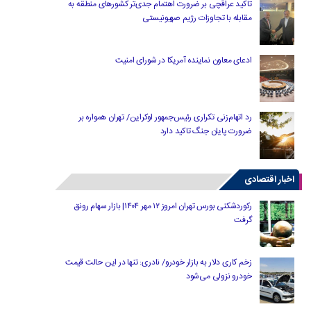
تاکید عراقچی بر ضرورت اهتمام جدی‌تر کشورهای منطقه به
مقابله با تجاوزات رژیم صهیونیستی
ادعای معاون نماینده آمریکا در شورای امنیت
رد اتهام‌زنی تکراری رئیس‌جمهور اوکراین/ تهران همواره بر
ضرورت پایان جنگ تاکید دارد
اخبار اقتصادی
رکوردشکنی بورس تهران امروز ۱۲ مهر ۱۴۰۴| بازار سهام رونق
گرفت
زخم کاری دلار به بازار خودرو/ نادری: تنها در این حالت قیمت
خودرو نزولی می‌شود