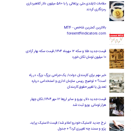
مقامات تایلندی ملی پرتغالی را با 580 میلیون دلار کلاهبرداری
رمزنگاری کردند
بالاترین کمترین شاخص MT4 –
forexmt4indicators.com
قیمت جدید طلا و سکه ۱۲ مهرماه ۱۴۰۴/ قیمت سکه بهار آزادی
۱۰ میلیون تومان تکان خورد
خبر مهم برای کارمندان دولت/ یک جراحی بزرگ بزرگ در راه
است؟ + توضیح رییس سازمان اداری و استخدامی درباره
تعدیل یا تغییر حقوق کارمندان
قیمت جدید دلار، یورو و سایر ارزها ۱۲ مهر ۱۴۰۴/ تکان چهار
هزار تومانی یورو ثبت شد
نرخ جدید لاستیک خودرو اعلام شد/ قیمت لاستیک پراید،
پژو و سمند چه تغییری کرد؟ + جدول