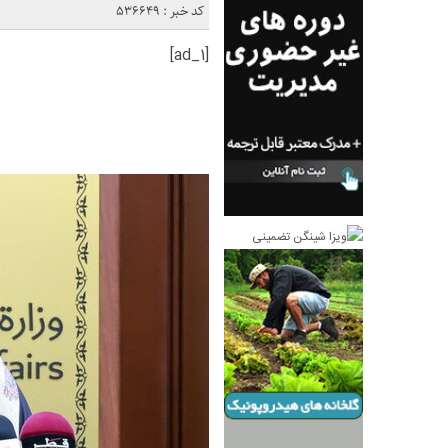
کد خبر : 536649
[ad_1]