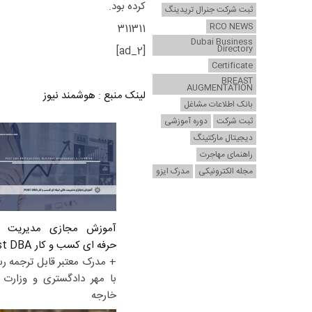
کرده بود.
ثبت شرکت جنرال تریدینگ
RCO NEWS
311311
Dubai Business
Directory
[ad_2]
Certificate
BREAST
AUGMENTATION
لینک منبع
:
هوشمند نیوز
بانک اطلاعات مشاغل
ثبت شرکت
دوره آموزشی
دیجیتال مارکتینگ
راهنمای مهاجرت
مجله الکترونیکی
مدرک ایزو
آموزش مجازی مدیریت ع
حرفه ای کسب و کار Post DBA
+ مدرک معتبر قابل ترجمه ر
با مهر دادگستری و وزارت ا
خارجه