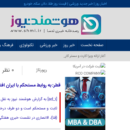
اخبار روز | خبر جدید ورزشی | قیمت روز طلا، دلار، سکه، خودرو
صفحه نخست
خبر روز
خبر ورزشی
تکنولوژی
فرهنگ و 
آغاز ارائه ویزا کارت و مستر کارت در ایران از شه_
0 نظر
رپورتاژ
قطر: به روابط مستحکم با ایران افت
[ad_1] به گزارش هوشمند نیوز به 
ثابت و مستحکم است و دو طرف درخصو
(قنا)، الانصاری در نشست خبری هفتگی 