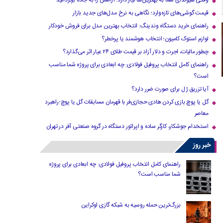
وقتی هیوندای شما به بهترین‌ها نیاز دارد؛ آرامش را به جاده برگردانید
قیمت گوشی‌های تازه‌وارد؛ نگاهی به نرخ مدل‌های جدید بازار
راهنمای خرید دستگاه وندینگ: انتخاب بهترین مدل برای فروش خودکار
لوازم استوک کامیون؛ انتخاب هوشمند یا پرخطر؟
چطور مالیات، اجرت و دلار آزاد بر قیمت طلای ۲۴ عیار اثر می‌گذارد؟
راهنمای کامل انتخاب پروفیل فولادی: چه ابعادی برای پروژه شما مناسب
است؟
آیا تزریق ژل برای صورت ضرر دارد​؟
گل یا پوچ بازی کردن هادی حجازی‌فر با قهرمان مسابقات گل یا پوچ-راهبرد
معاصر
استخدام جوشکار، کارگر ساده و اپراتور دستگاه در گروه صنعتی آفر در تهران
خبر روز
راهنمای کامل انتخاب پروفیل فولادی: چه ابعادی برای پروژه
شما مناسب است؟
بزرگ‌ترین حمله روسیه به شبکه گازی اوکراین