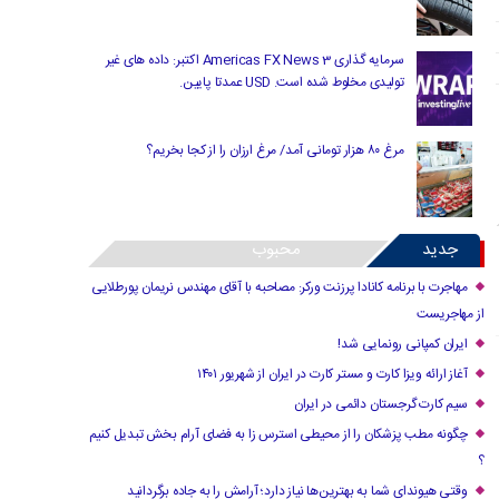
سرمایه گذاری Americas FX News 3 اکتبر: داده های غیر
تولیدی مخلوط شده است. USD عمدتا پایین.
مرغ ۸۰ هزار تومانی آمد/ مرغ ارزان را از کجا بخریم؟
جدید
محبوب
مهاجرت با برنامه کانادا پرزنت ورکر: مصاحبه با آقای مهندس نریمان پورطلایی
از مهاجریست
ایران کمپانی رونمایی شد!
آغاز ارائه ویزا کارت و مستر کارت در ایران از شهریور ۱۴۰۱
سیم کارت گرجستان دائمی در ایران
چگونه مطب پزشکان را از محیطی استرس زا به فضای آرام بخش تبدیل کنیم
؟
وقتی هیوندای شما به بهترین‌ها نیاز دارد؛ آرامش را به جاده برگردانید