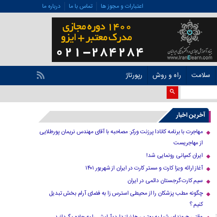
اعتبارات و مجوز ها
تماس با ما
درباره ما
سلامت
راه و روش
رپورتاژ
آخرین اخبار
مهاجرت با برنامه کانادا پرزنت ورکر: مصاحبه با آقای مهندس نریمان پورطلایی
از مهاجریست
ایران کمپانی رونمایی شد!
آغاز ارائه ویزا کارت و مستر کارت در ایران از شهریور ۱۴۰۱
سیم کارت گرجستان دائمی در ایران
چگونه مطب پزشکان را از محیطی استرس زا به فضای آرام بخش تبدیل
کنیم ؟