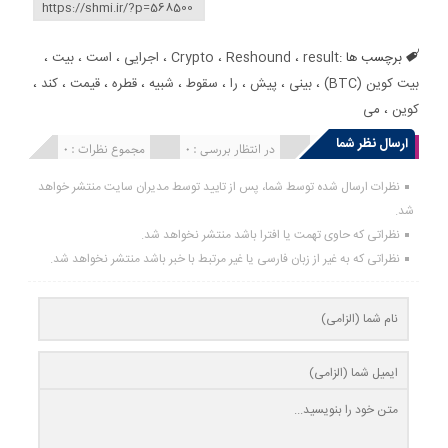
برچسب ها :
result
،
Reshound
،
Crypto
،
اجرایی
،
است
،
بیت
،
بیت کوین (BTC)
،
بینی
،
پیش
،
را
،
سقوط
،
شبیه
،
قطره
،
قیمت
،
کند
،
کوین
،
می
ارسال نظر شما
انتشار یافته : 0
در انتظار بررسی : 0
مجموع نظرات : 0
نظرات ارسال شده توسط شما، پس از تایید توسط مدیران سایت منتشر خواهد
شد.
نظراتی که حاوی تهمت یا افترا باشد منتشر نخواهد شد.
نظراتی که به غیر از زبان فارسی یا غیر مرتبط با خبر باشد منتشر نخواهد شد.