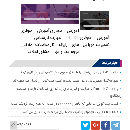
آموزش مجازی
آموزش مجازی
ICDL مهارت
کارشناس
آموزش مجازی
های رایانه کار
معاملات املاک_
تعمیرات موبایل
درجه یک و دو
مشاور املاک
اخبار مرتبط
مقامات تایلندی ملی پرتغالی را با 580 میلیون دلار کلاهبرداری رمزنگاری کردند
سرمایه گذار میلیاردر ری دالیو آسیب پذیری اصلی بیت کوین را نشان می دهد: کد
Fintech Onepay با حمایت والمارت برای راه اندازی خدمات تجارت و حضانت
رمزنگاری
قیمت بیت کوین در حالی که بالاتر از 122،000 دلار است ، به همه زمانه نزدیک است
Scroll USX ، یک نئودولار با قدرت ZK را برای پرداخت راه اندازی می کند
لینک کوتاه