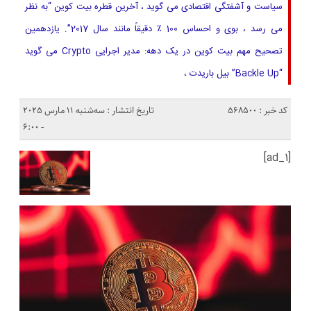
سیاست و آشفتگی اقتصادی می گوید ، آخرین قطره بیت کوین “به نظر
می رسد ، بوی و احساس 100 ٪ دقیقاً مانند سال 2017”. یازدهمین
تصحیح مهم بیت کوین در یک دهه: مدیر اجرایی Crypto می گوید
“Backle Up” بیل باریدت ،
کد خبر : 568500
تاریخ انتشار : سه‌شنبه 11 مارس 2025
- 6:00
[ad_1]