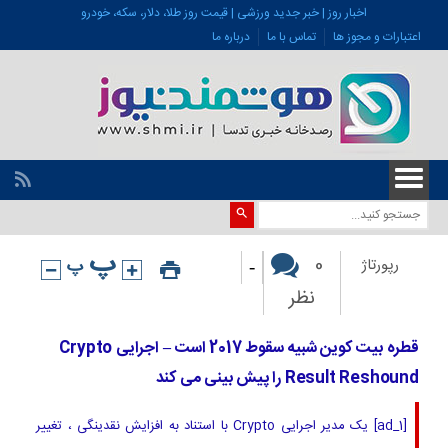
اخبار روز | خبر جدید ورزشی | قیمت روز طلا، دلار، سکه، خودرو
اعتبارات و مجوز ها
تماس با ما
درباره ما
-
0
رپورتاژ
نظر
قطره بیت کوین شبیه سقوط 2017 است – اجرایی Crypto
Result Reshound را پیش بینی می کند
[ad_1] یک مدیر اجرایی Crypto با استناد به افزایش نقدینگی ، تغییر