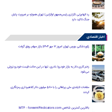
رد اتهام‌زنی تکراری رئیس‌جمهور اوکراین/ تهران همواره بر ضرورت پایان
جنگ تاکید دارد
اخبار اقتصادی
رکوردشکنی بورس تهران امروز ۱۲ مهر ۱۴۰۴| بازار سهام رونق گرفت
زخم کاری دلار به بازار خودرو/ نادری: تنها در این حالت قیمت خودرو نزولی
می‌شود
مقامات تایلندی ملی پرتغالی را با 580 میلیون دلار کلاهبرداری رمزنگاری
کردند
بالاترین کمترین شاخص MT4 – forexmt4indicators.com