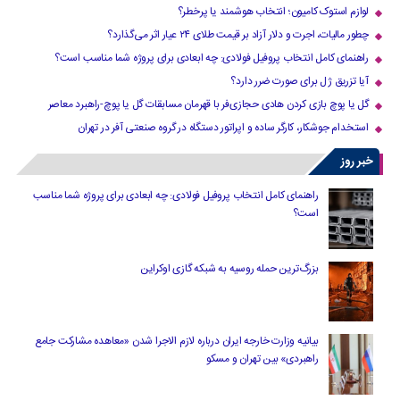
لوازم استوک کامیون؛ انتخاب هوشمند یا پرخطر؟
چطور مالیات، اجرت و دلار آزاد بر قیمت طلای ۲۴ عیار اثر می‌گذارد؟
راهنمای کامل انتخاب پروفیل فولادی: چه ابعادی برای پروژه شما مناسب است؟
آیا تزریق ژل برای صورت ضرر دارد​؟
گل یا پوچ بازی کردن هادی حجازی‌فر با قهرمان مسابقات گل یا پوچ-راهبرد معاصر
استخدام جوشکار، کارگر ساده و اپراتور دستگاه در گروه صنعتی آفر در تهران
خبر روز
راهنمای کامل انتخاب پروفیل فولادی: چه ابعادی برای پروژه شما مناسب
است؟
بزرگ‌ترین حمله روسیه به شبکه گازی اوکراین
بیانیه وزارت خارجه ایران درباره لازم‌ الاجرا شدن «معاهده مشارکت جامع
راهبردی» بین تهران و مسکو