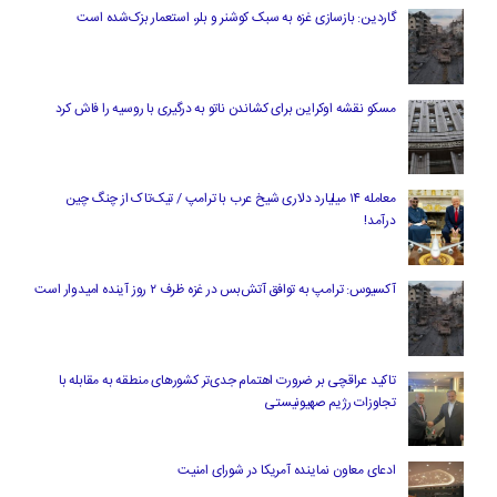
گاردین: بازسازی غزه به سبک کوشنر و بلر، استعمار بزک‌شده است
مسکو نقشه اوکراین برای کشاندن ناتو به درگیری با روسیه را فاش کرد
معامله ۱۴ میلیارد دلاری شیخ عرب با ترامپ / تیک‌تاک از چنگ چین
درآمد!
آکسیوس: ترامپ به توافق آتش‌بس در غزه ظرف ۲ روز آینده امیدوار است
تاکید عراقچی بر ضرورت اهتمام جدی‌تر کشورهای منطقه به مقابله با
تجاوزات رژیم صهیونیستی
ادعای معاون نماینده آمریکا در شورای امنیت