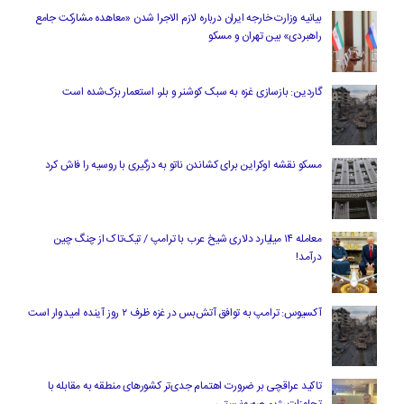
بیانیه وزارت خارجه ایران درباره لازم‌ الاجرا شدن «معاهده مشارکت جامع
راهبردی» بین تهران و مسکو
گاردین: بازسازی غزه به سبک کوشنر و بلر، استعمار بزک‌شده است
مسکو نقشه اوکراین برای کشاندن ناتو به درگیری با روسیه را فاش کرد
معامله ۱۴ میلیارد دلاری شیخ عرب با ترامپ / تیک‌تاک از چنگ چین
درآمد!
آکسیوس: ترامپ به توافق آتش‌بس در غزه ظرف ۲ روز آینده امیدوار است
تاکید عراقچی بر ضرورت اهتمام جدی‌تر کشورهای منطقه به مقابله با