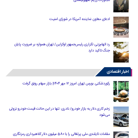
تجاوزات رژیم صهیونیستی
ادعای معاون نماینده آمریکا در شورای امنیت
رد اتهام‌زنی تکراری رئیس‌جمهور اوکراین/ تهران همواره بر ضرورت پایان
جنگ تاکید دارد
اخبار اقتصادی
رکوردشکنی بورس تهران امروز ۱۲ مهر ۱۴۰۴| بازار سهام رونق گرفت
زخم کاری دلار به بازار خودرو/ نادری: تنها در این حالت قیمت خودرو نزولی
می‌شود
مقامات تایلندی ملی پرتغالی را با 580 میلیون دلار کلاهبرداری رمزنگاری