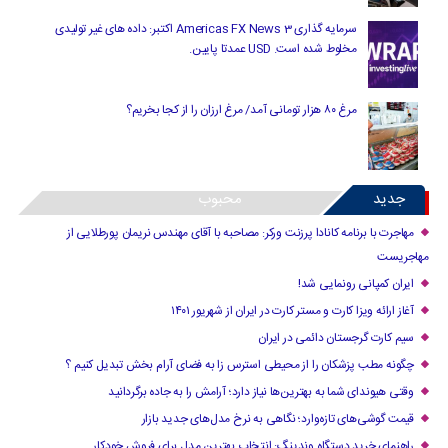
سرمایه گذاری Americas FX News 3 اکتبر: داده های غیر تولیدی
مخلوط شده است. USD عمدتا پایین.
مرغ ۸۰ هزار تومانی آمد/ مرغ ارزان را از کجا بخریم؟
جدید
محبوب
مهاجرت با برنامه کانادا پرزنت ورکر: مصاحبه با آقای مهندس نریمان پورطلایی از
مهاجریست
ایران کمپانی رونمایی شد!
آغاز ارائه ویزا کارت و مستر کارت در ایران از شهریور ۱۴۰۱
سیم کارت گرجستان دائمی در ایران
چگونه مطب پزشکان را از محیطی استرس زا به فضای آرام بخش تبدیل کنیم ؟
وقتی هیوندای شما به بهترین‌ها نیاز دارد؛ آرامش را به جاده برگردانید
قیمت گوشی‌های تازه‌وارد؛ نگاهی به نرخ مدل‌های جدید بازار
راهنمای خرید دستگاه وندینگ: انتخاب بهترین مدل برای فروش خودکار