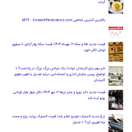
کردند
بالاترین کمترین شاخص MT4 – forexmt4indicators.com
قیمت جدید طلا و سکه ۱۲ مهرماه ۱۴۰۴/ قیمت سکه بهار آزادی ۱۰ میلیون
تومان تکان خورد
خبر مهم برای کارمندان دولت/ یک جراحی بزرگ بزرگ در راه است؟ +
توضیح رییس سازمان اداری و استخدامی درباره تعدیل یا تغییر حقوق
کارمندان
قیمت جدید دلار، یورو و سایر ارزها ۱۲ مهر ۱۴۰۴/ تکان چهار هزار تومانی
یورو ثبت شد
نرخ جدید لاستیک خودرو اعلام شد/ قیمت لاستیک پراید، پژو و سمند
چه تغییری کرد؟ + جدول