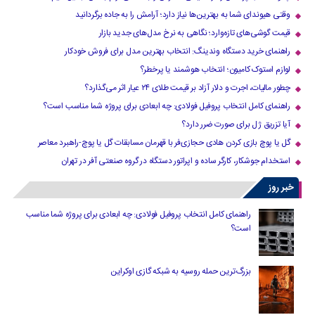
وقتی هیوندای شما به بهترین‌ها نیاز دارد؛ آرامش را به جاده برگردانید
قیمت گوشی‌های تازه‌وارد؛ نگاهی به نرخ مدل‌های جدید بازار
راهنمای خرید دستگاه وندینگ: انتخاب بهترین مدل برای فروش خودکار
لوازم استوک کامیون؛ انتخاب هوشمند یا پرخطر؟
چطور مالیات، اجرت و دلار آزاد بر قیمت طلای ۲۴ عیار اثر می‌گذارد؟
راهنمای کامل انتخاب پروفیل فولادی: چه ابعادی برای پروژه شما مناسب است؟
آیا تزریق ژل برای صورت ضرر دارد​؟
گل یا پوچ بازی کردن هادی حجازی‌فر با قهرمان مسابقات گل یا پوچ-راهبرد معاصر
استخدام جوشکار، کارگر ساده و اپراتور دستگاه در گروه صنعتی آفر در تهران
خبر روز
راهنمای کامل انتخاب پروفیل فولادی: چه ابعادی برای پروژه شما مناسب
است؟
بزرگ‌ترین حمله روسیه به شبکه گازی اوکراین