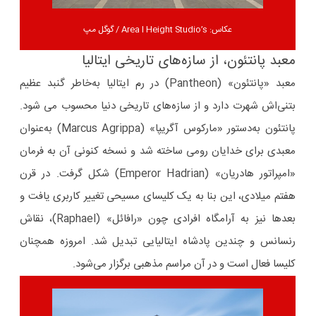
عکاس: Area I Height Studio’s / گوگل مپ
معبد پانتئون، از سازه‌های تاریخی ایتالیا
معبد «پانتئون» (Pantheon) در رم ایتالیا به‌خاطر گنبد عظیم
بتنی‌اش شهرت دارد و از سازه‌های تاریخی دنیا محسوب می شود.
پانتئون به‌دستور «مارکوس آگریپا» (Marcus Agrippa) به‌عنوان
معبدی برای خدایان رومی ساخته شد و نسخه کنونی آن به فرمان
«امپراتور هادریان» (Emperor Hadrian) شکل گرفت. در قرن
هفتم میلادی، این بنا به یک کلیسای مسیحی تغییر کاربری یافت و
بعدها نیز به آرامگاه افرادی چون «رافائل» (Raphael)، نقاش
رنسانس و چندین پادشاه ایتالیایی تبدیل شد. امروزه همچنان
کلیسا فعال است و در آن مراسم مذهبی برگزار می‌شود.