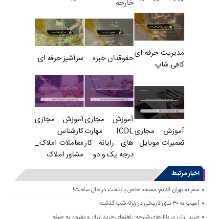
خارجه
مدیریت حرفه ای
حقوقدان خبره
سرآشپز حرفه ای
کافی شاپ
آموزش مجازی
آموزش مجازی
ICDL مهارت
کارشناس
آموزش مجازی
های رایانه کار
معاملات املاک_
تعمیرات موبایل
درجه یک و دو
مشاور املاک
اخبار مرتبط
سفر به تهران قدیم؛ مسجد خاص پایتخت در حال ساخت!
آسیب به ۳۰ بنای تاریخی در زلزله شب گذشته
خرید ارزان در بازارهای شارجه؛ راهنمای خرید ارزان و مقرون به صرفه