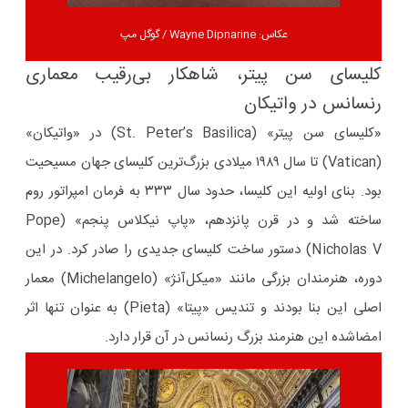
عکاس: Wayne Dipnarine / گوگل مپ
کلیسای سن پیتر، شاهکار بی‌رقیب معماری
رنسانس در واتیکان
«کلیسای سن پیتر» (St. Peter’s Basilica) در «واتیکان»
(Vatican) تا سال ۱۹۸۹ میلادی بزرگ‌ترین کلیسای جهان مسیحیت
بود. بنای اولیه این کلیسا، حدود سال ۳۳۳ به فرمان امپراتور روم
ساخته شد و در قرن پانزدهم، «پاپ نیکلاس پنجم» (Pope
Nicholas V) دستور ساخت کلیسای جدیدی را صادر کرد. در این
دوره، هنرمندان بزرگی مانند «میکل‌آنژ» (Michelangelo) معمار
اصلی این بنا بودند و تندیس «پیتا» (Pieta) به عنوان تنها اثر
امضاشده این هنرمند بزرگ رنسانس در آن قرار دارد.