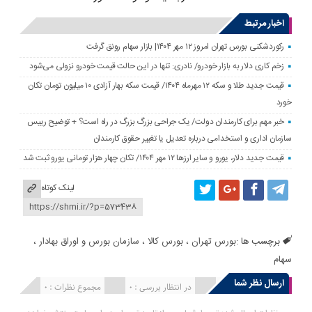
اخبار مرتبط
رکوردشکنی بورس تهران امروز ۱۲ مهر ۱۴۰۴| بازار سهام رونق گرفت
زخم کاری دلار به بازار خودرو/ نادری: تنها در این حالت قیمت خودرو نزولی می‌شود
قیمت جدید طلا و سکه ۱۲ مهرماه ۱۴۰۴/ قیمت سکه بهار آزادی ۱۰ میلیون تومان تکان
خورد
خبر مهم برای کارمندان دولت/ یک جراحی بزرگ بزرگ در راه است؟ + توضیح رییس
سازمان اداری و استخدامی درباره تعدیل یا تغییر حقوق کارمندان
قیمت جدید دلار، یورو و سایر ارزها ۱۲ مهر ۱۴۰۴/ تکان چهار هزار تومانی یورو ثبت شد
لینک کوتاه
برچسب ها :
بورس تهران
،
بورس کالا
،
سازمان بورس و اوراق بهادار
،
سهام
ارسال نظر شما
انتشار یافته : 0
در انتظار بررسی : 0
مجموع نظرات : 0