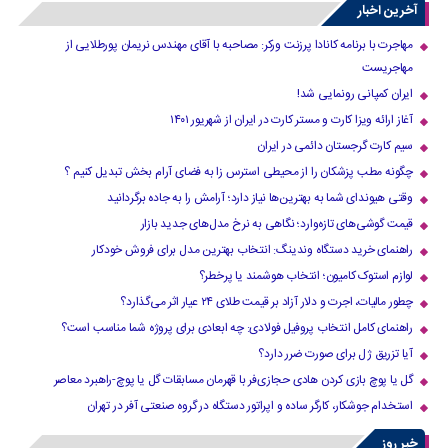
آخرین اخبار
مهاجرت با برنامه کانادا پرزنت ورکر: مصاحبه با آقای مهندس نریمان پورطلایی از
مهاجریست
ایران کمپانی رونمایی شد!
آغاز ارائه ویزا کارت و مستر کارت در ایران از شهریور ۱۴۰۱
سیم کارت گرجستان دائمی در ایران
چگونه مطب پزشکان را از محیطی استرس زا به فضای آرام بخش تبدیل کنیم ؟
وقتی هیوندای شما به بهترین‌ها نیاز دارد؛ آرامش را به جاده برگردانید
قیمت گوشی‌های تازه‌وارد؛ نگاهی به نرخ مدل‌های جدید بازار
راهنمای خرید دستگاه وندینگ: انتخاب بهترین مدل برای فروش خودکار
لوازم استوک کامیون؛ انتخاب هوشمند یا پرخطر؟
چطور مالیات، اجرت و دلار آزاد بر قیمت طلای ۲۴ عیار اثر می‌گذارد؟
راهنمای کامل انتخاب پروفیل فولادی: چه ابعادی برای پروژه شما مناسب است؟
آیا تزریق ژل برای صورت ضرر دارد​؟
گل یا پوچ بازی کردن هادی حجازی‌فر با قهرمان مسابقات گل یا پوچ-راهبرد معاصر
استخدام جوشکار، کارگر ساده و اپراتور دستگاه در گروه صنعتی آفر در تهران
خبر روز