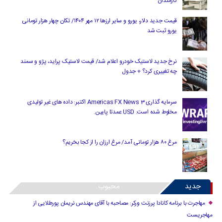
کارمندان
قیمت جدید دلار، یورو و سایر ارزها ۱۲ مهر ۱۴۰۴/ تکان چهار هزار تومانی
یورو ثبت شد
نرخ جدید لاستیک خودرو اعلام شد/ قیمت لاستیک پراید، پژو و سمند
چه تغییری کرد؟ + جدول
سرمایه گذاری Americas FX News 3 اکتبر: داده های غیر تولیدی
مخلوط شده است. USD عمدتا پایین.
مرغ ۸۰ هزار تومانی آمد/ مرغ ارزان را از کجا بخریم؟
جدید
محبوب
مهاجرت با برنامه کانادا پرزنت ورکر: مصاحبه با آقای مهندس نریمان پورطلایی از
مهاجریست