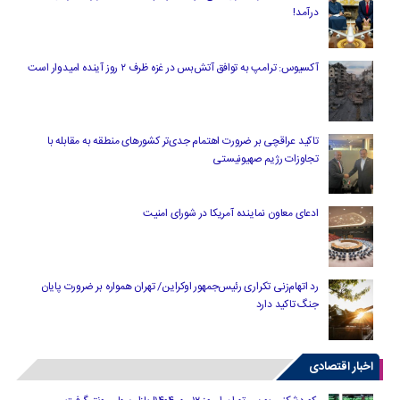
درآمد!
آکسیوس: ترامپ به توافق آتش‌بس در غزه ظرف ۲ روز آینده امیدوار است
تاکید عراقچی بر ضرورت اهتمام جدی‌تر کشورهای منطقه به مقابله با
تجاوزات رژیم صهیونیستی
ادعای معاون نماینده آمریکا در شورای امنیت
رد اتهام‌زنی تکراری رئیس‌جمهور اوکراین/ تهران همواره بر ضرورت پایان
جنگ تاکید دارد
اخبار اقتصادی