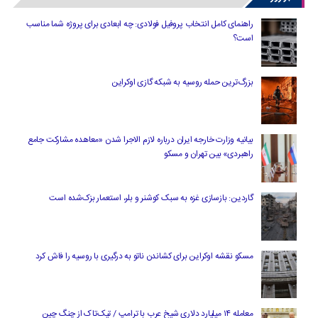
راهنمای کامل انتخاب پروفیل فولادی: چه ابعادی برای پروژه شما مناسب
است؟
بزرگ‌ترین حمله روسیه به شبکه گازی اوکراین
بیانیه وزارت خارجه ایران درباره لازم‌ الاجرا شدن «معاهده مشارکت جامع
راهبردی» بین تهران و مسکو
گاردین: بازسازی غزه به سبک کوشنر و بلر، استعمار بزک‌شده است
مسکو نقشه اوکراین برای کشاندن ناتو به درگیری با روسیه را فاش کرد
معامله ۱۴ میلیارد دلاری شیخ عرب با ترامپ / تیک‌تاک از چنگ چین