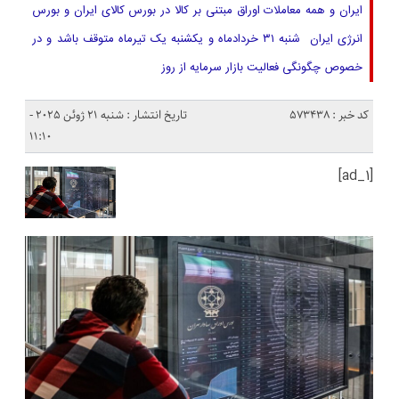
ایران و همه معاملات اوراق مبتنی بر کالا در بورس کالای ایران و بورس
انرژی ایران شنبه ۳۱ خردادماه و یکشنبه یک تیرماه متوقف باشد و در
خصوص چگونگی فعالیت بازار سرمایه از روز
کد خبر : 573438
تاریخ انتشار : شنبه 21 ژوئن 2025 -
11:10
[ad_1]