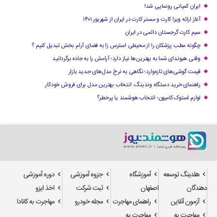
ایران کمپانی رونمایی شد!
آغاز ارائه ویزا کارت و مستر کارت در ایران از شهریور ۱۴۰۱
سیم کارت گرجستان دائمی در ایران
چگونه مطب پزشکان را از محیطی استرس زا به فضای آرام بخش تبدیل کنیم ؟
وقتی هیوندای شما به بهترین‌ها نیاز دارد؛ آرامش را به جاده برگردانید
قیمت گوشی‌های تازه‌وارد؛ نگاهی به نرخ مدل‌های جدید بازار
راهنمای خرید دستگاه وندینگ: انتخاب بهترین مدل برای فروش خودکار
لوازم استوک کامیون؛ انتخاب هوشمند یا پرخطر؟
هلدینگ توسعه
آموزشگاه
جزوه آموزشی
دوره آموزشی
دهندگان
اصفهان
ثبت شرکت
اخذ ایزو
آزمون آنلاین
راهنمای مهاجرت
مجله خودرو
مهاجرت به کانادا
مهاجرت به
مهاجرت به