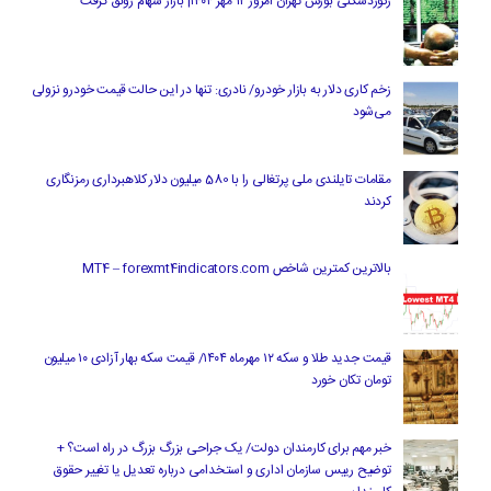
رکوردشکنی بورس تهران امروز ۱۲ مهر ۱۴۰۴| بازار سهام رونق گرفت
زخم کاری دلار به بازار خودرو/ نادری: تنها در این حالت قیمت خودرو نزولی
می‌شود
مقامات تایلندی ملی پرتغالی را با 580 میلیون دلار کلاهبرداری رمزنگاری
کردند
بالاترین کمترین شاخص MT4 – forexmt4indicators.com
قیمت جدید طلا و سکه ۱۲ مهرماه ۱۴۰۴/ قیمت سکه بهار آزادی ۱۰ میلیون
تومان تکان خورد
خبر مهم برای کارمندان دولت/ یک جراحی بزرگ بزرگ در راه است؟ +
توضیح رییس سازمان اداری و استخدامی درباره تعدیل یا تغییر حقوق