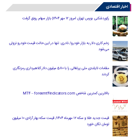
اخبار اقتصادی
رکوردشکنی بورس تهران امروز ۱۲ مهر ۱۴۰۴| بازار سهام رونق گرفت
زخم کاری دلار به بازار خودرو/ نادری: تنها در این حالت قیمت خودرو نزولی
می‌شود
مقامات تایلندی ملی پرتغالی را با 580 میلیون دلار کلاهبرداری رمزنگاری
کردند
بالاترین کمترین شاخص MT4 – forexmt4indicators.com
قیمت جدید طلا و سکه ۱۲ مهرماه ۱۴۰۴/ قیمت سکه بهار آزادی ۱۰ میلیون
تومان تکان خورد