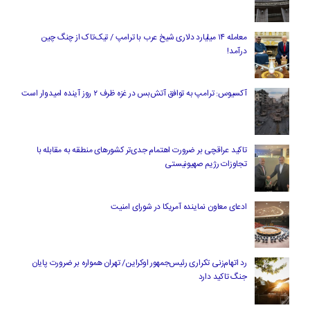
معامله ۱۴ میلیارد دلاری شیخ عرب با ترامپ / تیک‌تاک از چنگ چین
درآمد!
آکسیوس: ترامپ به توافق آتش‌بس در غزه ظرف ۲ روز آینده امیدوار است
تاکید عراقچی بر ضرورت اهتمام جدی‌تر کشورهای منطقه به مقابله با
تجاوزات رژیم صهیونیستی
ادعای معاون نماینده آمریکا در شورای امنیت
رد اتهام‌زنی تکراری رئیس‌جمهور اوکراین/ تهران همواره بر ضرورت پایان
جنگ تاکید دارد