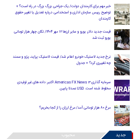
خبر مهم برای کارمندان دولت/ یک جراحی بزرگ بزرگ در راه است؟ +
توضیح رییس سازمان اداری و استخدامی درباره تعدیل یا تغییر حقوق
کارمندان
قیمت جدید دلار، یورو و سایر ارزها ۱۲ مهر ۱۴۰۴/ تکان چهار هزار تومانی
یورو ثبت شد
نرخ جدید لاستیک خودرو اعلام شد/ قیمت لاستیک پراید، پژو و سمند
چه تغییری کرد؟ + جدول
سرمایه گذاری Americas FX News 3 اکتبر: داده های غیر تولیدی
مخلوط شده است. USD عمدتا پایین.
مرغ ۸۰ هزار تومانی آمد/ مرغ ارزان را از کجا بخریم؟
جدید
محبوب