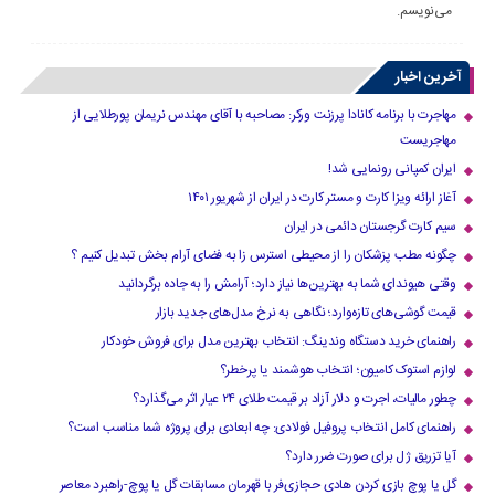
می‌نویسم.
آخرین اخبار
مهاجرت با برنامه کانادا پرزنت ورکر: مصاحبه با آقای مهندس نریمان پورطلایی از
مهاجریست
ایران کمپانی رونمایی شد!
آغاز ارائه ویزا کارت و مستر کارت در ایران از شهریور ۱۴۰۱
سیم کارت گرجستان دائمی در ایران
چگونه مطب پزشکان را از محیطی استرس زا به فضای آرام بخش تبدیل کنیم ؟
وقتی هیوندای شما به بهترین‌ها نیاز دارد؛ آرامش را به جاده برگردانید
قیمت گوشی‌های تازه‌وارد؛ نگاهی به نرخ مدل‌های جدید بازار
راهنمای خرید دستگاه وندینگ: انتخاب بهترین مدل برای فروش خودکار
لوازم استوک کامیون؛ انتخاب هوشمند یا پرخطر؟
چطور مالیات، اجرت و دلار آزاد بر قیمت طلای ۲۴ عیار اثر می‌گذارد؟
راهنمای کامل انتخاب پروفیل فولادی: چه ابعادی برای پروژه شما مناسب است؟
آیا تزریق ژل برای صورت ضرر دارد​؟
گل یا پوچ بازی کردن هادی حجازی‌فر با قهرمان مسابقات گل یا پوچ-راهبرد معاصر