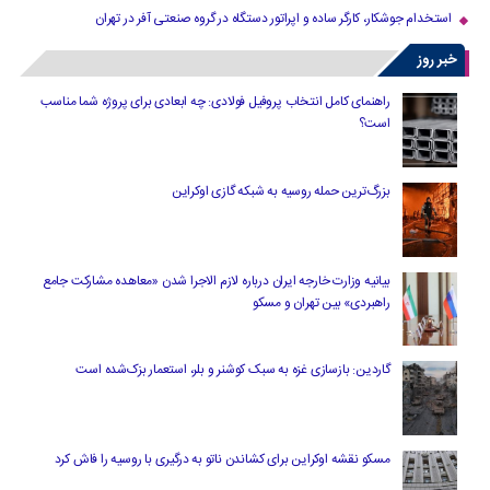
استخدام جوشکار، کارگر ساده و اپراتور دستگاه در گروه صنعتی آفر در تهران
خبر روز
راهنمای کامل انتخاب پروفیل فولادی: چه ابعادی برای پروژه شما مناسب
است؟
بزرگ‌ترین حمله روسیه به شبکه گازی اوکراین
بیانیه وزارت خارجه ایران درباره لازم‌ الاجرا شدن «معاهده مشارکت جامع
راهبردی» بین تهران و مسکو
گاردین: بازسازی غزه به سبک کوشنر و بلر، استعمار بزک‌شده است
مسکو نقشه اوکراین برای کشاندن ناتو به درگیری با روسیه را فاش کرد