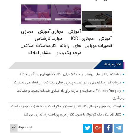
آموزش مجازی
آموزش مجازی
ICDL مهارت
کارشناس
آموزش مجازی
های رایانه کار
معاملات املاک_
تعمیرات موبایل
درجه یک و دو
مشاور املاک
اخبار مرتبط
مقامات تایلندی ملی پرتغالی را با 580 میلیون دلار کلاهبرداری رمزنگاری کردند
سرمایه گذار میلیاردر ری دالیو آسیب پذیری اصلی بیت کوین را نشان می دهد: کد
Fintech Onepay با حمایت والمارت برای راه اندازی خدمات تجارت و حضانت
رمزنگاری
قیمت بیت کوین در حالی که بالاتر از 122،000 دلار است ، به همه زمانه نزدیک است
Scroll USX ، یک نئودولار با قدرت ZK را برای پرداخت راه اندازی می کند
لینک کوتاه