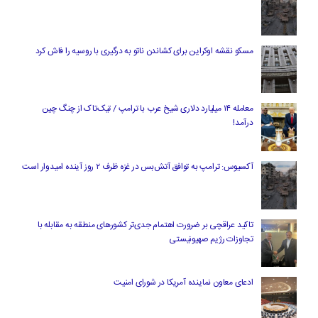
مسکو نقشه اوکراین برای کشاندن ناتو به درگیری با روسیه را فاش کرد
معامله ۱۴ میلیارد دلاری شیخ عرب با ترامپ / تیک‌تاک از چنگ چین
درآمد!
آکسیوس: ترامپ به توافق آتش‌بس در غزه ظرف ۲ روز آینده امیدوار است
تاکید عراقچی بر ضرورت اهتمام جدی‌تر کشورهای منطقه به مقابله با
تجاوزات رژیم صهیونیستی
ادعای معاون نماینده آمریکا در شورای امنیت