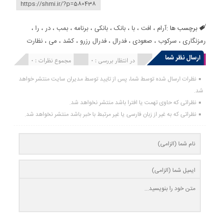
برچسب ها :
آرام
،
افت
،
با
،
بانک
،
بانکی
،
برنامه
،
بمب
،
در
،
را
،
رمزنگاری
،
سرکوب
،
صعودی
،
فدرال
،
فدرال رزرو
،
کشد
،
می
،
نظارت
ارسال نظر شما
انتشار یافته : 0
در انتظار بررسی : 0
مجموع نظرات : 0
نظرات ارسال شده توسط شما، پس از تایید توسط مدیران سایت منتشر خواهد
شد.
نظراتی که حاوی تهمت یا افترا باشد منتشر نخواهد شد.
نظراتی که به غیر از زبان فارسی یا غیر مرتبط با خبر باشد منتشر نخواهد شد.