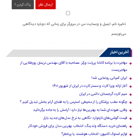
ارسال نظر
پاک کردن !
ذخیره نام، ایمیل و وبسایت من در مرورگر برای زمانی که دوباره دیدگاهی
می‌نویسم.
آخرین اخبار
مهاجرت با برنامه کانادا پرزنت ورکر: مصاحبه با آقای مهندس نریمان پورطلایی از
مهاجریست
ایران کمپانی رونمایی شد!
آغاز ارائه ویزا کارت و مستر کارت در ایران از شهریور ۱۴۰۱
سیم کارت گرجستان دائمی در ایران
چگونه مطب پزشکان را از محیطی استرس زا به فضای آرام بخش تبدیل کنیم ؟
وقتی هیوندای شما به بهترین‌ها نیاز دارد؛ آرامش را به جاده برگردانید
قیمت گوشی‌های تازه‌وارد؛ نگاهی به نرخ مدل‌های جدید بازار
راهنمای خرید دستگاه وندینگ: انتخاب بهترین مدل برای فروش خودکار
لوازم استوک کامیون؛ انتخاب هوشمند یا پرخطر؟