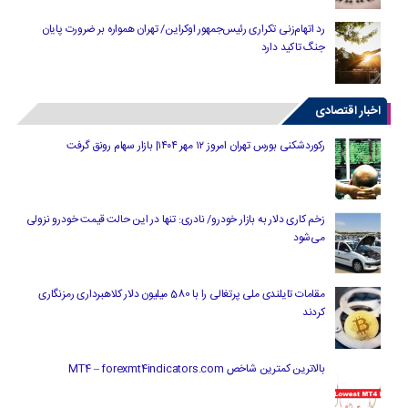
رد اتهام‌زنی تکراری رئیس‌جمهور اوکراین/ تهران همواره بر ضرورت پایان
جنگ تاکید دارد
اخبار اقتصادی
رکوردشکنی بورس تهران امروز ۱۲ مهر ۱۴۰۴| بازار سهام رونق گرفت
زخم کاری دلار به بازار خودرو/ نادری: تنها در این حالت قیمت خودرو نزولی
می‌شود
مقامات تایلندی ملی پرتغالی را با 580 میلیون دلار کلاهبرداری رمزنگاری
کردند
بالاترین کمترین شاخص MT4 – forexmt4indicators.com