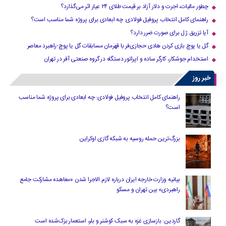
چطور مالیات، اجرت و دلار آزاد بر قیمت طلای ۲۴ عیار اثر می‌گذارد؟
راهنمای کامل انتخاب پروفیل فولادی: چه ابعادی برای پروژه شما مناسب است؟
آیا تزریق ژل برای صورت ضرر دارد​؟
گل یا پوچ بازی کردن هادی حجازی‌فر با قهرمان مسابقات گل یا پوچ-راهبرد معاصر
استخدام جوشکار، کارگر ساده و اپراتور دستگاه در گروه صنعتی آفر در تهران
خبر روز
راهنمای کامل انتخاب پروفیل فولادی: چه ابعادی برای پروژه شما مناسب
است؟
بزرگ‌ترین حمله روسیه به شبکه گازی اوکراین
بیانیه وزارت خارجه ایران درباره لازم‌ الاجرا شدن «معاهده مشارکت جامع
راهبردی» بین تهران و مسکو
گاردین: بازسازی غزه به سبک کوشنر و بلر، استعمار بزک‌شده است