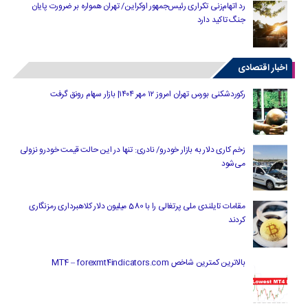
رد اتهام‌زنی تکراری رئیس‌جمهور اوکراین/ تهران همواره بر ضرورت پایان
جنگ تاکید دارد
اخبار اقتصادی
رکوردشکنی بورس تهران امروز ۱۲ مهر ۱۴۰۴| بازار سهام رونق گرفت
زخم کاری دلار به بازار خودرو/ نادری: تنها در این حالت قیمت خودرو نزولی
می‌شود
مقامات تایلندی ملی پرتغالی را با 580 میلیون دلار کلاهبرداری رمزنگاری
کردند
بالاترین کمترین شاخص MT4 – forexmt4indicators.com