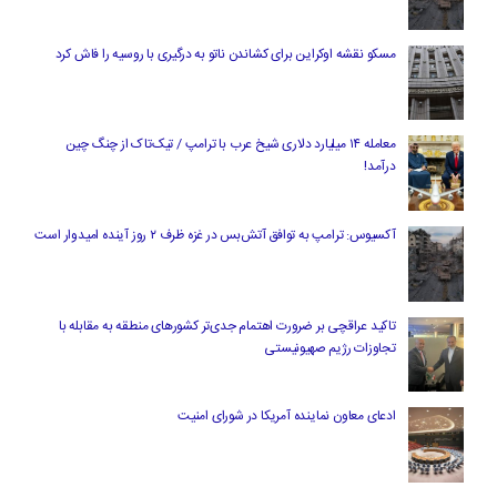
مسکو نقشه اوکراین برای کشاندن ناتو به درگیری با روسیه را فاش کرد
معامله ۱۴ میلیارد دلاری شیخ عرب با ترامپ / تیک‌تاک از چنگ چین
درآمد!
آکسیوس: ترامپ به توافق آتش‌بس در غزه ظرف ۲ روز آینده امیدوار است
تاکید عراقچی بر ضرورت اهتمام جدی‌تر کشورهای منطقه به مقابله با
تجاوزات رژیم صهیونیستی
ادعای معاون نماینده آمریکا در شورای امنیت