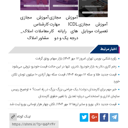
آموزش مجازی
آموزش مجازی
ICDL مهارت
کارشناس
آموزش مجازی
های رایانه کار
معاملات املاک_
تعمیرات موبایل
درجه یک و دو
مشاور املاک
اخبار مرتبط
رکوردشکنی بورس تهران امروز ۱۲ مهر ۱۴۰۴| بازار سهام رونق گرفت
زخم کاری دلار به بازار خودرو/ نادری: تنها در این حالت قیمت خودرو نزولی می‌شود
قیمت جدید طلا و سکه ۱۲ مهرماه ۱۴۰۴/ قیمت سکه بهار آزادی ۱۰ میلیون تومان تکان
خورد
خبر مهم برای کارمندان دولت/ یک جراحی بزرگ بزرگ در راه است؟ + توضیح رییس
سازمان اداری و استخدامی درباره تعدیل یا تغییر حقوق کارمندان
قیمت جدید دلار، یورو و سایر ارزها ۱۲ مهر ۱۴۰۴/ تکان چهار هزار تومانی یورو ثبت شد
لینک کوتاه