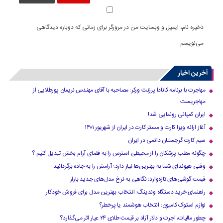
ذخیره نام، ایمیل و وبسایت من در مرورگر برای زمانی که دوباره دیدگاهی
می‌نویسم.
آخرین اخبار
مهاجرت با برنامه کانادا پرزنت ورکر: مصاحبه با آقای مهندس نریمان پورطلایی از
مهاجریست
ایران کمپانی رونمایی شد!
آغاز ارائه ویزا کارت و مستر کارت در ایران از شهریور ۱۴۰۱
سیم کارت گرجستان دائمی در ایران
چگونه مطب پزشکان را از محیطی استرس زا به فضای آرام بخش تبدیل کنیم ؟
وقتی هیوندای شما به بهترین‌ها نیاز دارد؛ آرامش را به جاده برگردانید
قیمت گوشی‌های تازه‌وارد؛ نگاهی به نرخ مدل‌های جدید بازار
راهنمای خرید دستگاه وندینگ: انتخاب بهترین مدل برای فروش خودکار
لوازم استوک کامیون؛ انتخاب هوشمند یا پرخطر؟
چطور مالیات، اجرت و دلار آزاد بر قیمت طلای ۲۴ عیار اثر می‌گذارد؟