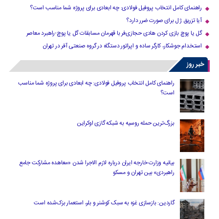
راهنمای کامل انتخاب پروفیل فولادی: چه ابعادی برای پروژه شما مناسب است؟
آیا تزریق ژل برای صورت ضرر دارد​؟
گل یا پوچ بازی کردن هادی حجازی‌فر با قهرمان مسابقات گل یا پوچ-راهبرد معاصر
استخدام جوشکار، کارگر ساده و اپراتور دستگاه در گروه صنعتی آفر در تهران
خبر روز
راهنمای کامل انتخاب پروفیل فولادی: چه ابعادی برای پروژه شما مناسب
است؟
بزرگ‌ترین حمله روسیه به شبکه گازی اوکراین
بیانیه وزارت خارجه ایران درباره لازم‌ الاجرا شدن «معاهده مشارکت جامع
راهبردی» بین تهران و مسکو
گاردین: بازسازی غزه به سبک کوشنر و بلر، استعمار بزک‌شده است