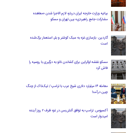
بیانیه وزارت خارجه ایران درباره لازم‌ الاجرا شدن «معاهده
مشارکت جامع راهبردی» بین تهران و مسکو
گاردین: بازسازی غزه به سبک کوشنر و بلر، استعمار بزک‌شده
است
مسکو نقشه اوکراین برای کشاندن ناتو به درگیری با روسیه را
فاش کرد
معامله ۱۴ میلیارد دلاری شیخ عرب با ترامپ / تیک‌تاک از چنگ
چین درآمد!
آکسیوس: ترامپ به توافق آتش‌بس در غزه ظرف ۲ روز آینده
امیدوار است