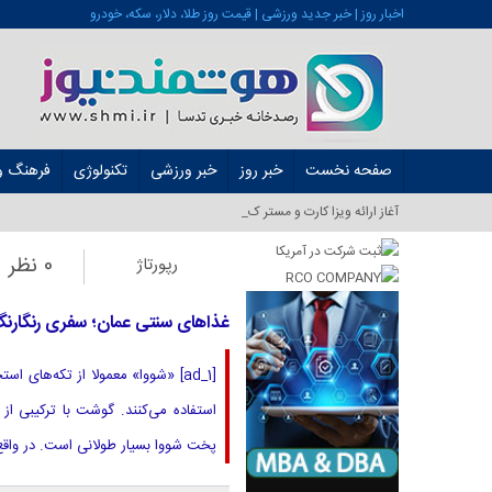
اخبار روز | خبر جدید ورزشی | قیمت روز طلا، دلار، سکه، خودرو
صفحه نخست
خبر روز
خبر ورزشی
تکنولوژی
فرهنگ و 
آغاز ارائه ویزا کارت و مستر کارت در ایران_
0 نظر
رپورتاژ
غذاهای سنتی عمان؛ سفری رنگارنگ
[ad_1] «شووا» معمولا از تکه‌های 
استفاده می‌کنند. گوشت با ترکیبی از 
پخت شووا بسیار طولانی است. در واقع،