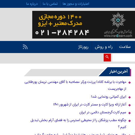
اعتبارات و مجوز ها
تماس با ما
درباره ما
سلامت
راه و روش
رپورتاژ
آخرین اخبار
مهاجرت با برنامه کانادا پرزنت ورکر: مصاحبه با آقای مهندس نریمان پورطلایی
از مهاجریست
ایران کمپانی رونمایی شد!
آغاز ارائه ویزا کارت و مستر کارت در ایران از شهریور ۱۴۰۱
سیم کارت گرجستان دائمی در ایران
چگونه مطب پزشکان را از محیطی استرس زا به فضای آرام بخش تبدیل
کنیم ؟