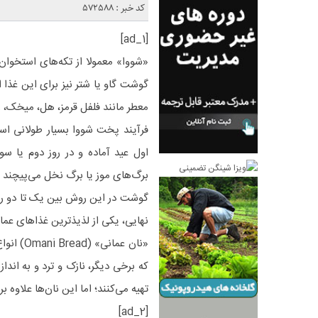
کد خبر : 572588
[ad_1]
«شووا» معمولا از تکه‌های استخوان‌د
گوشت گاو یا شتر نیز برای این غذا ا
معطر مانند فلفل قرمز، هل، میخک، زی
فرآیند پخت شووا بسیار طولانی است
اول عید آماده و در روز دوم یا سو
برگ‌های موز یا برگ نخل می‌پیچند و
گوشت در این روش بین یک تا دو روز
نهایی، یکی از لذیذترین غذاهای عم
«نان عما
که برخی دیگر، نازک و ترد و به اند
تهیه می‌کنند؛ اما این نان‌ها علاوه بر
[ad_2]