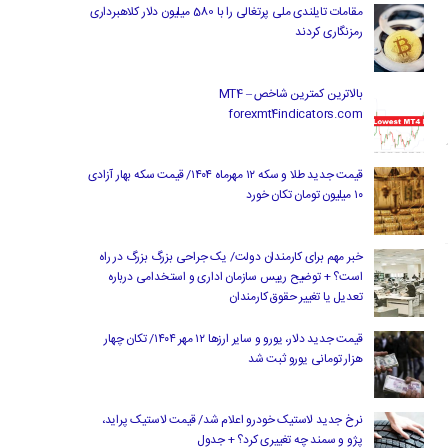
مقامات تایلندی ملی پرتغالی را با 580 میلیون دلار کلاهبرداری
رمزنگاری کردند
بالاترین کمترین شاخص MT4 –
forexmt4indicators.com
قیمت جدید طلا و سکه ۱۲ مهرماه ۱۴۰۴/ قیمت سکه بهار آزادی
۱۰ میلیون تومان تکان خورد
خبر مهم برای کارمندان دولت/ یک جراحی بزرگ بزرگ در راه
است؟ + توضیح رییس سازمان اداری و استخدامی درباره
تعدیل یا تغییر حقوق کارمندان
قیمت جدید دلار، یورو و سایر ارزها ۱۲ مهر ۱۴۰۴/ تکان چهار
هزار تومانی یورو ثبت شد
نرخ جدید لاستیک خودرو اعلام شد/ قیمت لاستیک پراید،
پژو و سمند چه تغییری کرد؟ + جدول