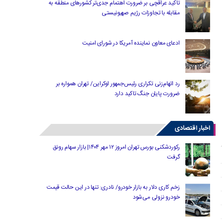
تاکید عراقچی بر ضرورت اهتمام جدی‌تر کشورهای منطقه به
مقابله با تجاوزات رژیم صهیونیستی
ادعای معاون نماینده آمریکا در شورای امنیت
رد اتهام‌زنی تکراری رئیس‌جمهور اوکراین/ تهران همواره بر
ضرورت پایان جنگ تاکید دارد
اخبار اقتصادی
رکوردشکنی بورس تهران امروز ۱۲ مهر ۱۴۰۴| بازار سهام رونق
گرفت
زخم کاری دلار به بازار خودرو/ نادری: تنها در این حالت قیمت
خودرو نزولی می‌شود