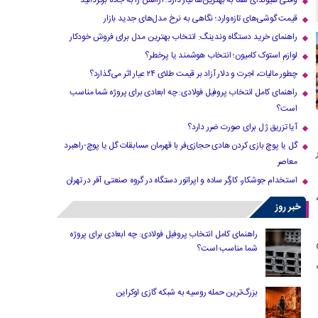
وقتی هیوندای شما به بهترین‌ها نیاز دارد؛ آرامش را به جاده برگردانید
قیمت گوشی‌های تازه‌وارد؛ نگاهی به نرخ مدل‌های جدید بازار
راهنمای خرید دستگاه وندینگ: انتخاب بهترین مدل برای فروش خودکار
لوازم استوک کامیون؛ انتخاب هوشمند یا پرخطر؟
چطور مالیات، اجرت و دلار آزاد بر قیمت طلای ۲۴ عیار اثر می‌گذارد؟
راهنمای کامل انتخاب پروفیل فولادی: چه ابعادی برای پروژه شما مناسب
است؟
آیا تزریق ژل برای صورت ضرر دارد​؟
گل یا پوچ بازی کردن هادی حجازی‌فر با قهرمان مسابقات گل یا پوچ-راهبرد
معاصر
استخدام جوشکار، کارگر ساده و اپراتور دستگاه در گروه صنعتی آفر در تهران
خبر روز
راهنمای کامل انتخاب پروفیل فولادی: چه ابعادی برای پروژه
شما مناسب است؟
بزرگ‌ترین حمله روسیه به شبکه گازی اوکراین