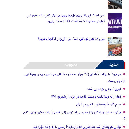
سرمایه گذاری Americas FX News 3 اکتبر: داده های غیر
تولیدی مخلوط شده است. USD عمدتا پایین.
مرغ ۸۰ هزار تومانی آمد/ مرغ ارزان را از کجا بخریم؟
جدید
محبوب
مهاجرت با برنامه کانادا پرزنت ورکر: مصاحبه با آقای مهندس نریمان پورطلایی
از مهاجریست
ایران کمپانی رونمایی شد!
آغاز ارائه ویزا کارت و مستر کارت در ایران از شهریور ۱۴۰۱
سیم کارت گرجستان دائمی در ایران
چگونه مطب پزشکان را از محیطی استرس زا به فضای آرام بخش تبدیل کنیم
؟
وقتی هیوندای شما به بهترین‌ها نیاز دارد؛ آرامش را به جاده برگردانید