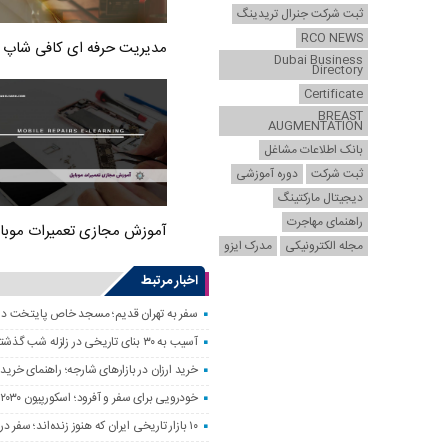
ثبت شرکت جنرال تریدینگ
RCO NEWS
مدیریت حرفه ای کافی شاپ
Dubai Business
Directory
Certificate
BREAST
AUGMENTATION
بانک اطلاعات مشاغل
ثبت شرکت
دوره آموزشی
دیجیتال مارکتینگ
راهنمای مهاجرت
آموزش مجازی تعمیرات موبا
مجله الکترونیکی
مدرک ایزو
اخبار مرتبط
سفر به تهران قدیم؛ مسجد خاص پایتخت د
آسیب به ۳۰ بنای تاریخی در زلزله شب گذشته
خرید ارزان در بازارهای شارجه؛ راهنمای خرید 
خودرویی برای سفر و آفرود؛ اسکورپیون ۲۰۳۰ را ببینید
۱۰ بازار تاریخی ایران که هنوز زنده‌اند؛ سفر در رنگ و بوی بازارهای قدیمی