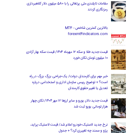
مقامات تایلندی ملی پرتغالی را با 580 میلیون دلار کلاهبرداری
رمزنگاری کردند
بالاترین کمترین شاخص MT4 –
forexmt4indicators.com
قیمت جدید طلا و سکه ۱۲ مهرماه ۱۴۰۴/ قیمت سکه بهار آزادی
۱۰ میلیون تومان تکان خورد
خبر مهم برای کارمندان دولت/ یک جراحی بزرگ بزرگ در راه
است؟ + توضیح رییس سازمان اداری و استخدامی درباره
تعدیل یا تغییر حقوق کارمندان
قیمت جدید دلار، یورو و سایر ارزها ۱۲ مهر ۱۴۰۴/ تکان چهار
هزار تومانی یورو ثبت شد
نرخ جدید لاستیک خودرو اعلام شد/ قیمت لاستیک پراید،
پژو و سمند چه تغییری کرد؟ + جدول