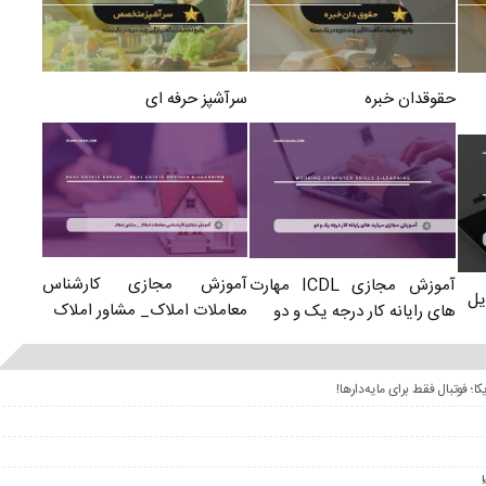
سرآشپز حرفه ای
حقوقدان خبره
آموزش مجازی کارشناس
آموزش مجازی ICDL مهارت
یل
معاملات املاک_ مشاور املاک
های رایانه کار درجه یک و دو