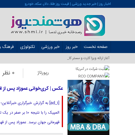
اخبار روز | خبر جدید ورزشی | قیمت روز طلا، دلار، سکه، خودرو
صفحه نخست
خبر روز
خبر ورزشی
تکنولوژی
فرهنگ و 
آغاز ارائه ویزا کارت و مستر کارت در ایران از شه_
0 نظر
رپورتاژ
عکس | کری‌خوانی عموزاد پس از ان
[ad_1] به گزارش خبرگزاری خبرآنل
المپیک را با نتیجه
قهرمانی جهان برسد. عموزاد پس از قهر