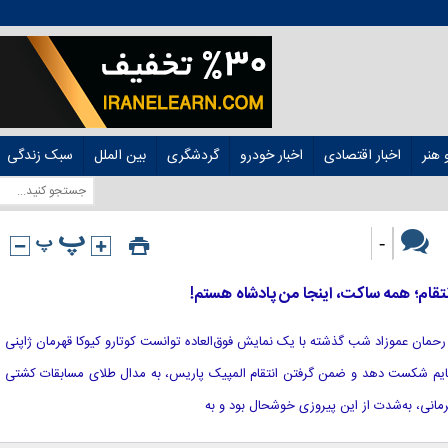
هنر
اخبار اقتصادی
اخبار خودرو
گردشگری
بین الملل
سبک زندگی
-
تقام؛ همه ساکت، اینجا من پادشاه هستم!
این؛ رحمان عموزاد شب گذشته با یک نمایش فوق‌العاده توانست کوتارو کیوکا قهرمان ژاپنی
 10 بر صفر در یک تایم شکست دهد و ضمن گرفتن انتقام المپیک پاریس، به مدال طلای مسابقات کشتی
مانی، به‌شدت از این پیروزی خوشحال بود و به