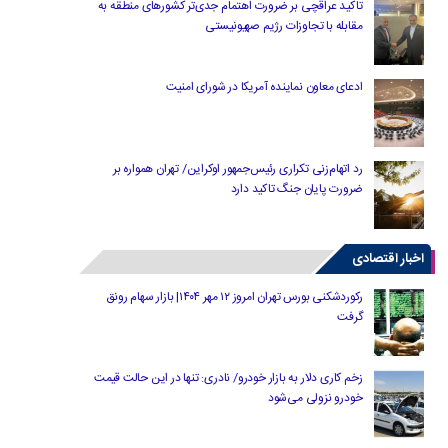
تاکید عراقچی بر ضرورت اهتمام جدی‌تر کشورهای منطقه به
مقابله با تجاوزات رژیم صهیونیستی
ادعای معاون نماینده آمریکا در شورای امنیت
رد اتهام‌زنی تکراری رئیس‌جمهور اوکراین/ تهران همواره بر
ضرورت پایان جنگ تاکید دارد
اخبار اقتصادی
رکوردشکنی بورس تهران امروز ۱۲ مهر ۱۴۰۴| بازار سهام رونق
گرفت
زخم کاری دلار به بازار خودرو/ نادری: تنها در این حالت قیمت
خودرو نزولی می‌شود