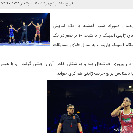
تاریخ انتشار : چهارشنبه 17 سپتامبر 2025 - 5:49
 رحمان عموزاد شب گذشته با یک نمایش
فوق‌العاده توانست کوتارو کیوکا قهرمان ژاپنی المپیک را با نتیجه 10 بر صفر در یک
ام المپیک پاریس، به مدال طلای مسابقات
ز این پیروزی خوشحال بود و به شکلی خاص آن را جشن گرفت. او با هیس
ا دستانش برای حریف ژاپنی هم کری خواند.