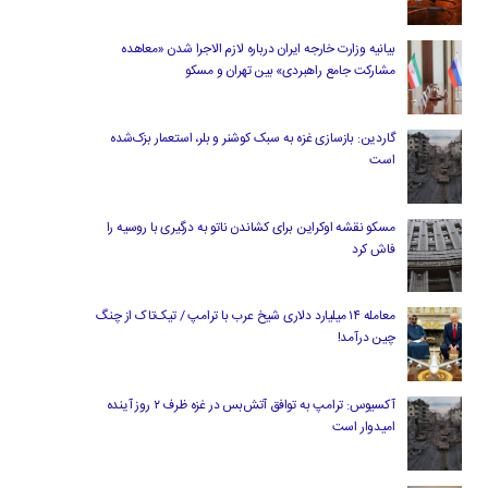
بیانیه وزارت خارجه ایران درباره لازم‌ الاجرا شدن «معاهده
مشارکت جامع راهبردی» بین تهران و مسکو
گاردین: بازسازی غزه به سبک کوشنر و بلر، استعمار بزک‌شده
است
مسکو نقشه اوکراین برای کشاندن ناتو به درگیری با روسیه را
فاش کرد
معامله ۱۴ میلیارد دلاری شیخ عرب با ترامپ / تیک‌تاک از چنگ
چین درآمد!
آکسیوس: ترامپ به توافق آتش‌بس در غزه ظرف ۲ روز آینده
امیدوار است