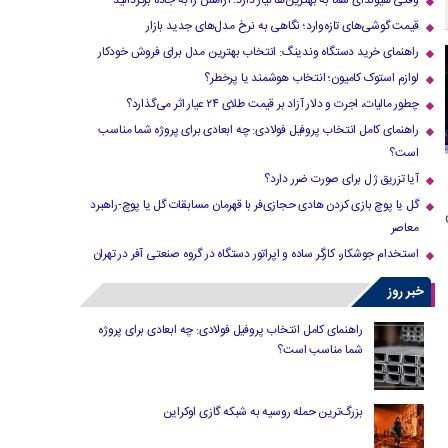
وقتی هیوندای شما به بهترین‌ها نیاز دارد؛ آرامش را به جاده برگردانید
قیمت گوشی‌های تازه‌وارد؛ نگاهی به نرخ مدل‌های جدید بازار
راهنمای خرید دستگاه وندینگ: انتخاب بهترین مدل برای فروش خودکار
لوازم استوک کامیون؛ انتخاب هوشمند یا پرخطر؟
چطور مالیات، اجرت و دلار آزاد بر قیمت طلای ۲۴ عیار اثر می‌گذارد؟
راهنمای کامل انتخاب پروفیل فولادی: چه ابعادی برای پروژه شما مناسب
است؟
آیا تزریق ژل برای صورت ضرر دارد​؟
گل یا پوچ بازی کردن هادی حجازی‌فر با قهرمان مسابقات گل یا پوچ-راهبرد
معاصر
استخدام جوشکار، کارگر ساده و اپراتور دستگاه در گروه صنعتی آفر در تهران
خبر روز
راهنمای کامل انتخاب پروفیل فولادی: چه ابعادی برای پروژه
شما مناسب است؟
بزرگ‌ترین حمله روسیه به شبکه گازی اوکراین