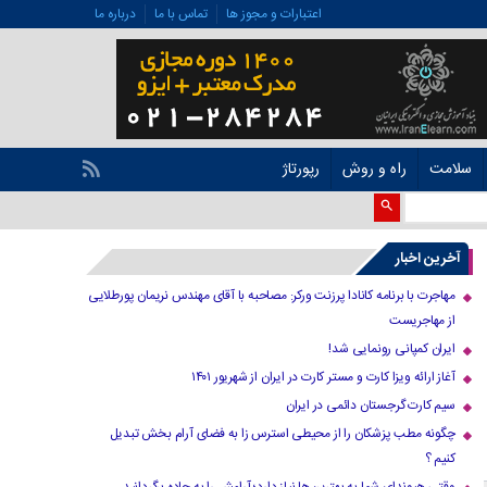
اعتبارات و مجوز ها
تماس با ما
درباره ما
سلامت
راه و روش
رپورتاژ
آخرین اخبار
مهاجرت با برنامه کانادا پرزنت ورکر: مصاحبه با آقای مهندس نریمان پورطلایی
از مهاجریست
ایران کمپانی رونمایی شد!
آغاز ارائه ویزا کارت و مستر کارت در ایران از شهریور ۱۴۰۱
سیم کارت گرجستان دائمی در ایران
چگونه مطب پزشکان را از محیطی استرس زا به فضای آرام بخش تبدیل
کنیم ؟