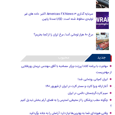
سرمایه گذاری Americas FX News 3 اکتبر: داده های غیر
تولیدی مخلوط شده است. USD عمدتا پایین.
مرغ ۸۰ هزار تومانی آمد/ مرغ ارزان را از کجا بخریم؟
جدید
محبوب
مهاجرت با برنامه کانادا پرزنت ورکر: مصاحبه با آقای مهندس نریمان پورطلایی
از مهاجریست
ایران کمپانی رونمایی شد!
آغاز ارائه ویزا کارت و مستر کارت در ایران از شهریور ۱۴۰۱
سیم کارت گرجستان دائمی در ایران
چگونه مطب پزشکان را از محیطی استرس زا به فضای آرام بخش تبدیل کنیم
؟
وقتی هیوندای شما به بهترین‌ها نیاز دارد؛ آرامش را به جاده برگردانید