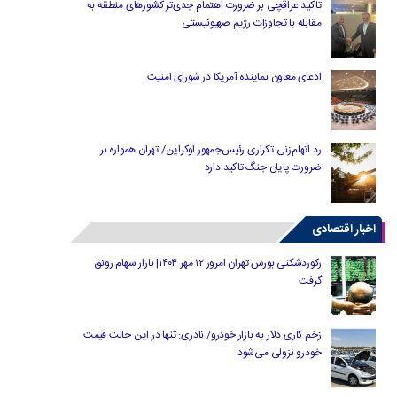
تاکید عراقچی بر ضرورت اهتمام جدی‌تر کشورهای منطقه به
مقابله با تجاوزات رژیم صهیونیستی
ادعای معاون نماینده آمریکا در شورای امنیت
رد اتهام‌زنی تکراری رئیس‌جمهور اوکراین/ تهران همواره بر
ضرورت پایان جنگ تاکید دارد
اخبار اقتصادی
رکوردشکنی بورس تهران امروز ۱۲ مهر ۱۴۰۴| بازار سهام رونق
گرفت
زخم کاری دلار به بازار خودرو/ نادری: تنها در این حالت قیمت
خودرو نزولی می‌شود