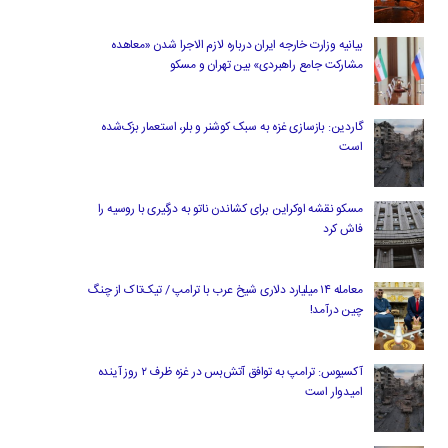
بیانیه وزارت خارجه ایران درباره لازم‌ الاجرا شدن «معاهده
مشارکت جامع راهبردی» بین تهران و مسکو
گاردین: بازسازی غزه به سبک کوشنر و بلر، استعمار بزک‌شده
است
مسکو نقشه اوکراین برای کشاندن ناتو به درگیری با روسیه را
فاش کرد
معامله ۱۴ میلیارد دلاری شیخ عرب با ترامپ / تیک‌تاک از چنگ
چین درآمد!
آکسیوس: ترامپ به توافق آتش‌بس در غزه ظرف ۲ روز آینده
امیدوار است