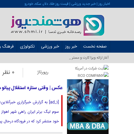
اخبار روز | خبر جدید ورزشی | قیمت روز طلا، دلار، سکه، خودرو
صفحه نخست
خبر روز
خبر ورزشی
تکنولوژی
فرهنگ و 
آغاز ارائه ویزا کارت و مستر کارت در ایران _
0 نظر
رپورتاژ
عکس | وقتی ستاره استقلال پیانو م
[ad_1] به گزارش خبرگزاری خبرآنل
سوم لیگ برتر ایران راهی شهر اهواز ش
خود منتشر کرد که در فرودگاه درحال پیانو زدن بود. ۲۵۸ ۲۵۸ [d_2