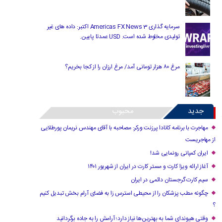
سرمایه گذاری Americas FX News 3 اکتبر: داده های غیر
تولیدی مخلوط شده است. USD عمدتا پایین.
مرغ ۸۰ هزار تومانی آمد/ مرغ ارزان را از کجا بخریم؟
جدید
محبوب
مهاجرت با برنامه کانادا پرزنت ورکر: مصاحبه با آقای مهندس نریمان پورطلایی
از مهاجریست
ایران کمپانی رونمایی شد!
آغاز ارائه ویزا کارت و مستر کارت در ایران از شهریور ۱۴۰۱
سیم کارت گرجستان دائمی در ایران
چگونه مطب پزشکان را از محیطی استرس زا به فضای آرام بخش تبدیل کنیم
؟
وقتی هیوندای شما به بهترین‌ها نیاز دارد؛ آرامش را به جاده برگردانید