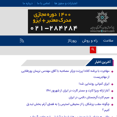
اعتبارات و مجوز ها
تماس با ما
درباره ما
سلامت
راه و روش
رپورتاژ
آخرین اخبار
مهاجرت با برنامه کانادا پرزنت ورکر: مصاحبه با آقای مهندس نریمان پورطلایی
از مهاجریست
ایران کمپانی رونمایی شد!
آغاز ارائه ویزا کارت و مستر کارت در ایران از شهریور ۱۴۰۱
سیم کارت گرجستان دائمی در ایران
چگونه مطب پزشکان را از محیطی استرس زا به فضای آرام بخش تبدیل
کنیم ؟