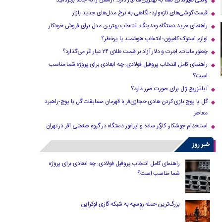
وقتی هیوندای شما به بهترین‌ها نیاز دارد؛ آرامش را به جاده برگردانید
قیمت گوشی‌های تازه‌وارد؛ نگاهی به نرخ مدل‌های جدید بازار
راهنمای خرید دستگاه وندینگ: انتخاب بهترین مدل برای فروش خودکار
لوازم استوک کامیون؛ انتخاب هوشمند یا پرخطر؟
چطور مالیات، اجرت و دلار آزاد بر قیمت طلای ۲۴ عیار اثر می‌گذارد؟
راهنمای کامل انتخاب پروفیل فولادی: چه ابعادی برای پروژه شما مناسب
است؟
آیا تزریق ژل برای صورت ضرر دارد​؟
گل یا پوچ بازی کردن هادی حجازی‌فر با قهرمان مسابقات گل یا پوچ-راهبرد
معاصر
استخدام جوشکار، کارگر ساده و اپراتور دستگاه در گروه صنعتی آفر در تهران
خبر روز
راهنمای کامل انتخاب پروفیل فولادی: چه ابعادی برای پروژه
شما مناسب است؟
بزرگ‌ترین حمله روسیه به شبکه گازی اوکراین