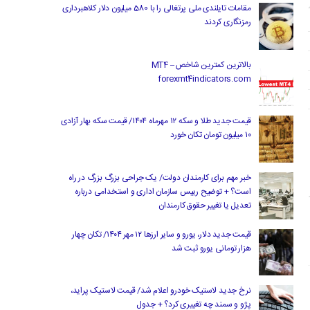
مقامات تایلندی ملی پرتغالی را با 580 میلیون دلار کلاهبرداری
رمزنگاری کردند
بالاترین کمترین شاخص MT4 –
forexmt4indicators.com
قیمت جدید طلا و سکه ۱۲ مهرماه ۱۴۰۴/ قیمت سکه بهار آزادی
۱۰ میلیون تومان تکان خورد
خبر مهم برای کارمندان دولت/ یک جراحی بزرگ بزرگ در راه
است؟ + توضیح رییس سازمان اداری و استخدامی درباره
تعدیل یا تغییر حقوق کارمندان
قیمت جدید دلار، یورو و سایر ارزها ۱۲ مهر ۱۴۰۴/ تکان چهار
هزار تومانی یورو ثبت شد
نرخ جدید لاستیک خودرو اعلام شد/ قیمت لاستیک پراید،
پژو و سمند چه تغییری کرد؟ + جدول