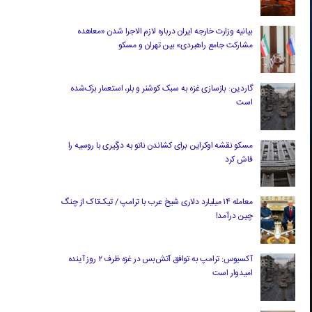
بیانیه وزارت خارجه ایران درباره لازم‌ الاجرا شدن «معاهده
مشارکت جامع راهبردی» بین تهران و مسکو
گاردین: بازسازی غزه به سبک کوشنر و بلر، استعمار بزک‌شده
است
مسکو نقشه اوکراین برای کشاندن ناتو به درگیری با روسیه را
فاش کرد
معامله ۱۴ میلیارد دلاری شیخ عرب با ترامپ / تیک‌تاک از چنگ
چین درآمد!
آکسیوس: ترامپ به توافق آتش‌بس در غزه ظرف ۲ روز آینده
امیدوار است