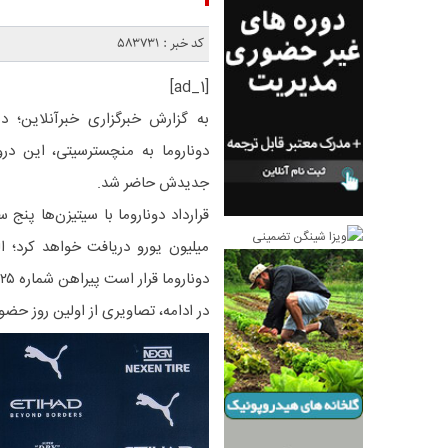
کد خبر : 583731
[ad_1]
به گزارش خبرگزاری خبرآنلاین؛ د
دوناروما به منچسترسیتی، این درواز
جدیدش حاضر شد.
میلیون یورو دریافت خواهد کرد؛ ا
دوناروما قرار است پیراهن شماره ۲۵ منچسترسیتی را به تن کند.
در ادامه، تصاویری از اولین روز حض