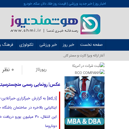
اخبار روز | خبر جدید ورزشی | قیمت روز طلا، دلار، سکه، خودرو
صفحه نخست
خبر روز
خبر ورزشی
تکنولوژی
فرهنگ و 
آغاز ارائه ویزا کارت و مستر کارت در ایران از شهر_
0 نظر
رپورتاژ
عکس| رونمایی رسمی منچسترسیتی ا
[ad_1] به گزارش خبرگزاری خبرآنل
ایتالیایی بالاخره در ساختمان باشگاه
این انتقال، ۳۰ میلیون یو
دوناروما