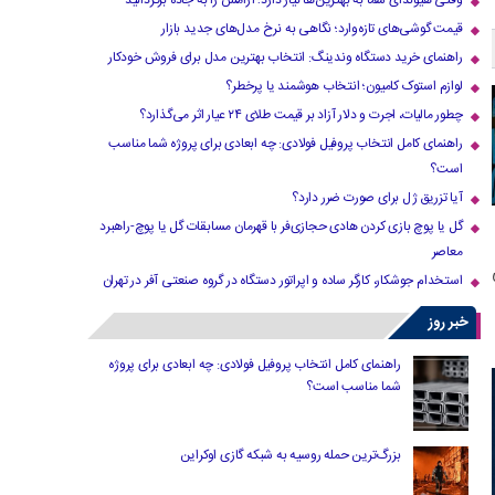
وقتی هیوندای شما به بهترین‌ها نیاز دارد؛ آرامش را به جاده برگردانید
قیمت گوشی‌های تازه‌وارد؛ نگاهی به نرخ مدل‌های جدید بازار
راهنمای خرید دستگاه وندینگ: انتخاب بهترین مدل برای فروش خودکار
لوازم استوک کامیون؛ انتخاب هوشمند یا پرخطر؟
چطور مالیات، اجرت و دلار آزاد بر قیمت طلای ۲۴ عیار اثر می‌گذارد؟
راهنمای کامل انتخاب پروفیل فولادی: چه ابعادی برای پروژه شما مناسب
است؟
آیا تزریق ژل برای صورت ضرر دارد​؟
گل یا پوچ بازی کردن هادی حجازی‌فر با قهرمان مسابقات گل یا پوچ-راهبرد
معاصر
استخدام جوشکار، کارگر ساده و اپراتور دستگاه در گروه صنعتی آفر در تهران
خبر روز
راهنمای کامل انتخاب پروفیل فولادی: چه ابعادی برای پروژه
شما مناسب است؟
بزرگ‌ترین حمله روسیه به شبکه گازی اوکراین