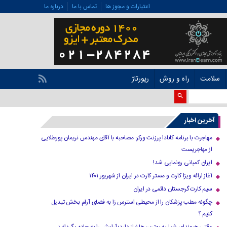
اعتبارات و مجوز ها
تماس با ما
درباره ما
سلامت
راه و روش
رپورتاژ
آخرین اخبار
مهاجرت با برنامه کانادا پرزنت ورکر: مصاحبه با آقای مهندس نریمان پورطلایی
از مهاجریست
ایران کمپانی رونمایی شد!
آغاز ارائه ویزا کارت و مستر کارت در ایران از شهریور ۱۴۰۱
سیم کارت گرجستان دائمی در ایران
چگونه مطب پزشکان را از محیطی استرس زا به فضای آرام بخش تبدیل
کنیم ؟