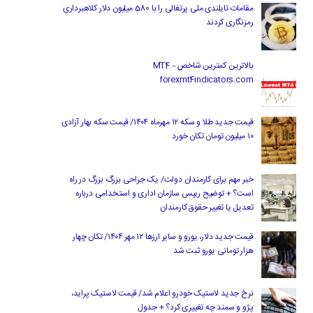
مقامات تایلندی ملی پرتغالی را با 580 میلیون دلار کلاهبرداری
رمزنگاری کردند
بالاترین کمترین شاخص MT4 –
forexmt4indicators.com
قیمت جدید طلا و سکه ۱۲ مهرماه ۱۴۰۴/ قیمت سکه بهار آزادی
۱۰ میلیون تومان تکان خورد
خبر مهم برای کارمندان دولت/ یک جراحی بزرگ بزرگ در راه
است؟ + توضیح رییس سازمان اداری و استخدامی درباره
تعدیل یا تغییر حقوق کارمندان
قیمت جدید دلار، یورو و سایر ارزها ۱۲ مهر ۱۴۰۴/ تکان چهار
هزار تومانی یورو ثبت شد
نرخ جدید لاستیک خودرو اعلام شد/ قیمت لاستیک پراید،
پژو و سمند چه تغییری کرد؟ + جدول