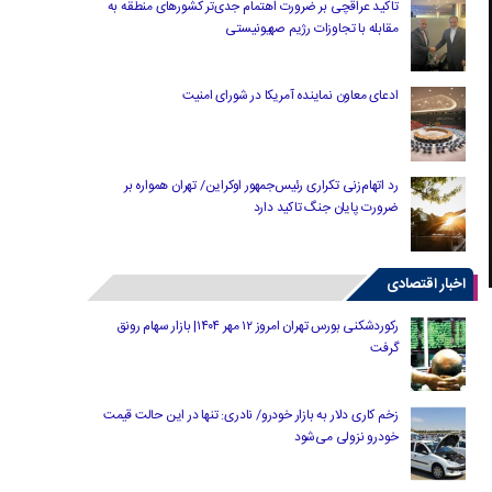
تاکید عراقچی بر ضرورت اهتمام جدی‌تر کشورهای منطقه به
مقابله با تجاوزات رژیم صهیونیستی
ادعای معاون نماینده آمریکا در شورای امنیت
رد اتهام‌زنی تکراری رئیس‌جمهور اوکراین/ تهران همواره بر
ضرورت پایان جنگ تاکید دارد
اخبار اقتصادی
رکوردشکنی بورس تهران امروز ۱۲ مهر ۱۴۰۴| بازار سهام رونق
گرفت
زخم کاری دلار به بازار خودرو/ نادری: تنها در این حالت قیمت
خودرو نزولی می‌شود