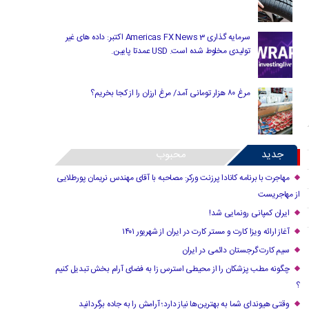
سرمایه گذاری Americas FX News 3 اکتبر: داده های غیر
تولیدی مخلوط شده است. USD عمدتا پایین.
مرغ ۸۰ هزار تومانی آمد/ مرغ ارزان را از کجا بخریم؟
جدید
محبوب
مهاجرت با برنامه کانادا پرزنت ورکر: مصاحبه با آقای مهندس نریمان پورطلایی
از مهاجریست
ایران کمپانی رونمایی شد!
آغاز ارائه ویزا کارت و مستر کارت در ایران از شهریور ۱۴۰۱
سیم کارت گرجستان دائمی در ایران
چگونه مطب پزشکان را از محیطی استرس زا به فضای آرام بخش تبدیل کنیم
؟
وقتی هیوندای شما به بهترین‌ها نیاز دارد؛ آرامش را به جاده برگردانید