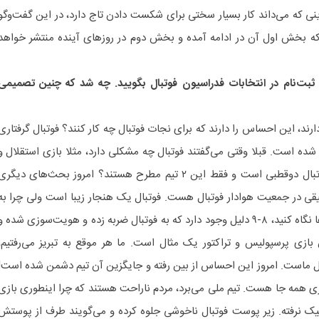
ی که می‌داند کار بسیار سختی برای شکست دادن تاج دارد، در این گفت‌وگو
ه بخش اول آن در ادامه آمده و بخش دوم در روزهای آینده منتشر خواهد
ی ثبت‌نام در انتخابات فدراسیون فوتبال بگویید. چه شد که چنین تصمیمی
رند، این احساس را دارند که برای نجات فوتبال چه کار کنند؟ فوتبال گرفتاری
ی شده است. قبلا وقتی می‌گفتند فوتبال چه مشکلی دارد، مثلا بازی استقلال و
پرسپولیس یک معضلی بود. چرا فوتبال دوقطبی است و فقط این ۲ تیم مطرح هستند؟ امروز بحث‌های دیگر
یقی در جمعیت هوادار فوتبال هست. فوتبال یک هنجار زیبا است ولی چرا به
ناهنجاری تبدیل شده؟ اگر به آیتم‌ها نگاه کنید، ۸-۹ دلیل وجود دارد که به فوتبال ضربه زده و هویت‌سوزی شده 
زی پرسپولیس و تراکتور یک مثال است. ما هر موقع به تبریز می‌رفتیم،
 ماست. امروز این احساس از بین رفته و جایگزین آن تیم دشمن شده است!
 همه جا هست. تیم ملی می‌برد، مردم ناراحت هستند که چرا اینطوری بازی
ه المپیک نرفته. زیر پوست فوتبال ناخوشی جلوه کرده و می‌گویند طرف از پوستش