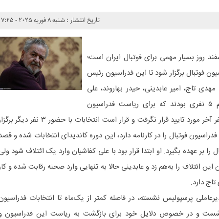
تاریخ انتشار : شنبه 8 فوریه 2025 - 7:25
اسفند روز بسیار مهمی برای فوتبال ایران است؛
یون فوتبال برگزار شود تا این فدراسیون رئیس
شناسد. مهدی تاج، امیر عابدینی، حیدر بهاروند، علی
کفاشیان و شهاب‌الدین عزیزی‌خادم ۵ نفری بودند که برای ریاست فدراسیون
فوتبال نامزد شدند که صلاحیت ۲ نفر آخر مورد تایید قرار نگرفت و قرار است انتخابات با حضور ۳ نفر دیگر بر
دراسیون فوتبال را در کارنامه دارد، این دوره کاندیدای انتخابات شده و قصد
 را بر عهده بگیرد. او ابتدا قرار بود با علی کفاشیان وارد یک ائتلاف شود ولی
ین ائتلاف را به‌هم زد و عابدینی حالا به تنهایی وارد صحنه رقابت شده و کار
اج دارد.
ندلی مدیرعاملی پرسپولیس نشسته، در فاصله کمتر از یک‌ماه تا انتخابات فدراسیون
 نشست و در خصوص دلایل خود برای بازگشت به ریاست این فدراسیون و