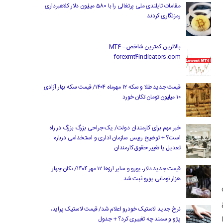
مقامات تایلندی ملی پرتغالی را با 580 میلیون دلار کلاهبرداری
رمزنگاری کردند
بالاترین کمترین شاخص MT4 –
forexmt4indicators.com
قیمت جدید طلا و سکه ۱۲ مهرماه ۱۴۰۴/ قیمت سکه بهار آزادی
۱۰ میلیون تومان تکان خورد
خبر مهم برای کارمندان دولت/ یک جراحی بزرگ بزرگ در راه
است؟ + توضیح رییس سازمان اداری و استخدامی درباره
تعدیل یا تغییر حقوق کارمندان
قیمت جدید دلار، یورو و سایر ارزها ۱۲ مهر ۱۴۰۴/ تکان چهار
هزار تومانی یورو ثبت شد
نرخ جدید لاستیک خودرو اعلام شد/ قیمت لاستیک پراید،
پژو و سمند چه تغییری کرد؟ + جدول