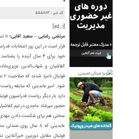
کد خبر : 555883
[ad_1]
مرتضی رضایی – سعید آقایی؛
۱۱ 
قرار است در این روز انتخابات فدراس
خود برای ۴ سال آینده را ب
شود. امیر عابدینی که سابقه ریاست ف
دارد بار دیگر ریاست فدراسیون فوتبال
حضور میرشاد ماجدی در تیم کفاشیان ا
سختی هم برای شکست دادن مهدی ت
عابدینی که ۸ سال روی ص
فوتبال مقابل دوربین خبرآنلاین