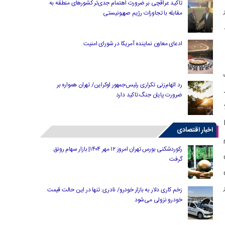
تاکید عراقچی بر ضرورت اهتمام جدی‌تر کشورهای منطقه به
مقابله با تجاوزات رژیم صهیونیستی
ادعای معاون نماینده آمریکا در شورای امنیت
رد اتهام‌زنی تکراری رئیس‌جمهور اوکراین/ تهران همواره بر
ضرورت پایان جنگ تاکید دارد
اخبار اقتصادی
رکوردشکنی بورس تهران امروز ۱۲ مهر ۱۴۰۴| بازار سهام رونق
گرفت
زخم کاری دلار به بازار خودرو/ نادری: تنها در این حالت قیمت
خودرو نزولی می‌شود