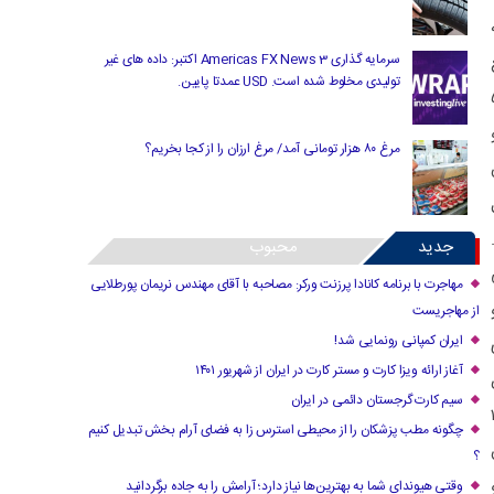
سرمایه گذاری Americas FX News 3 اکتبر: داده های غیر
 مجمع
تولیدی مخلوط شده است. USD عمدتا پایین.
دم چه خبر است. کفاشیان و عزیزی‌خادم هم ۵
مرغ ۸۰ هزار تومانی آمد/ مرغ ارزان را از کجا بخریم؟
ل
جدید
محبوب
مهاجرت با برنامه کانادا پرزنت ورکر: مصاحبه با آقای مهندس نریمان پورطلایی
از مهاجریست
ایران کمپانی رونمایی شد!
آغاز ارائه ویزا کارت و مستر کارت در ایران از شهریور ۱۴۰۱
سیم کارت گرجستان دائمی در ایران
 ۸ سال است، رئیس دستگاه قضا ۱۰
چگونه مطب پزشکان را از محیطی استرس زا به فضای آرام بخش تبدیل کنیم
؟
وقتی هیوندای شما به بهترین‌ها نیاز دارد؛ آرامش را به جاده برگردانید