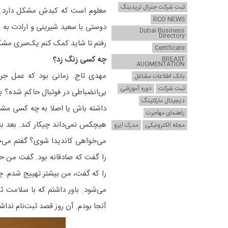
ثبت شرکت جنرال تریدینگ
معلوم است که کبدش مشکل دارد. یع
RCO NEWS
دوستی با سعید شیرینی و ارادت به پ
Dubai Business
Directory
رفتم تا شاید کمک کنم یک‌سری مش
Certificate
چه کسی زنگ زد؟
BREAST
AUGMENTATION
مهدی تاج. زمانی بود که عمل جر
بانک اطلاعات مشاغل
ثبت شرکت
دوره آموزشی
بی‌انضباطی در فوتبال حاکم شده؟ ب
دیجیتال مارکتینگ
داشته باش یا اصلا به چه کسی مشور
راهنمای مهاجرت
هیچکس نمی‌داند چیکار کند. بعد ب
مجله الکترونیکی
مدرک ایزو
می‌خواهی کاندیدا شوی؟ گفتم می‌خ
را که گفت، من بیشتر تهییج شدم. 
می‌شود. باور داشتم که با سلامت ثب
آنجا بودم. آن روز قصد ثبت‌نام نداشت