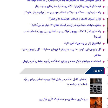
وقتی هیوندای شما به بهترین‌ها نیاز دارد؛ آرامش را به جاده برگردانید
قیمت گوشی‌های تازه‌وارد؛ نگاهی به نرخ مدل‌های جدید بازار
راهنمای خرید دستگاه وندینگ: انتخاب بهترین مدل برای فروش خودکار
لوازم استوک کامیون؛ انتخاب هوشمند یا پرخطر؟
چطور مالیات، اجرت و دلار آزاد بر قیمت طلای ۲۴ عیار اثر می‌گذارد؟
راهنمای کامل انتخاب پروفیل فولادی: چه ابعادی برای پروژه شما مناسب
است؟
آیا تزریق ژل برای صورت ضرر دارد​؟
گل یا پوچ بازی کردن هادی حجازی‌فر با قهرمان مسابقات گل یا پوچ-راهبرد
معاصر
گزار
استخدام جوشکار، کارگر ساده و اپراتور دستگاه در گروه صنعتی آفر در تهران
خبر روز
راهنمای کامل انتخاب پروفیل فولادی: چه ابعادی برای پروژه
شما مناسب است؟
بزرگ‌ترین حمله روسیه به شبکه گازی اوکراین