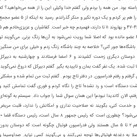
استه بود. من همه را بردم ولی گفتم خدا وکیلی این را از همه می‌خواهید؟ که
دیدم نه فقط من باید بیاورم! فرم‌ها را هم پر کردم و یک دوره نکیر و منکر گذراندم. رسید به اینکه از ۵ عضو
امضا بگیرم. وقتی متوجه شدم تاج ۴۶-۴۷ و بهاروند ۱۱ تا دارند، فهمی
تای خودشان را گرفته بودند. کلا ۵-۶ عضو مانده بود که اصلا شما رویت نمی‌شود به آن‌ها زنگ بزنی. می‌گویند تو
ا نتوانستی از باشگاه‌ها جور کنی؟ خلاصه به چند باشگاه زنگ زدم و خیلی برای من سنگین
بود. این را از حلقوم من درآوردند. دوستان دیگری زحمت کشیدند و ۶ امضا فرستادند و چهارشنبه به دبیرک
 ثبت شده. یک نفر گفت بمان و تاییدیه بگیر. گفتم دبیرکل که دروغ نمی‌گوید.
گرفتم و رفتم فدراسیون. در دفتر تاج بودم . گفتم ثبت من تمام شده و مشکلی
 پشت دستگاه است و رد نشده! تاج را نگاه کردم و فوری گفت تمامش کنید و
‌رفتم، الان کاندیدا نبودم! این همان سوال شما را جواب داد. سیستم به گونه‌ای
و خدمت کنی، بگویند نه صلاحیت نداری و امکانش را ندارد، قلبت مریض
است و … ولی من خوبم. چطوری می‌شود؟ چطوری است که رئیس جمهور
سال، نهادهای زیرمجموعه رهبری هم ۲ تا ۵ سال هستند ولی فدراسیون فوتبال چگونه است که دوستان بدون
لا به دغدغه فوتبالی‌ها توجه نمی‌کنند و می‌گویند کسی نیاید. صداوسیما و