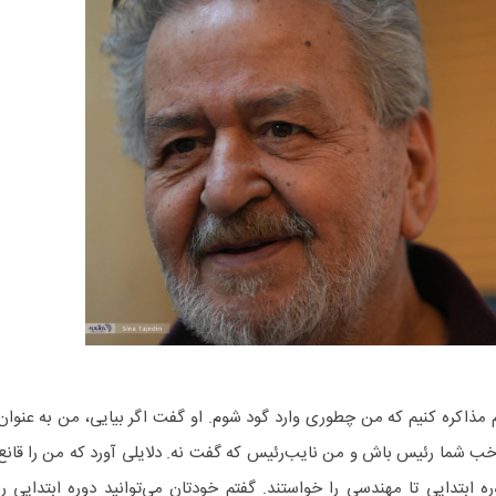
م مذاکره کنیم که من چطوری وارد گود شوم. او گفت اگر بیایی، من به عنوان
خب شما رئیس باش و من نایب‌رئیس که گفت نه. دلایلی آورد که من را قانع
ه ابتدایی تا مهندسی را خواستند. گفتم خودتان می‌توانید دوره ابتدایی را