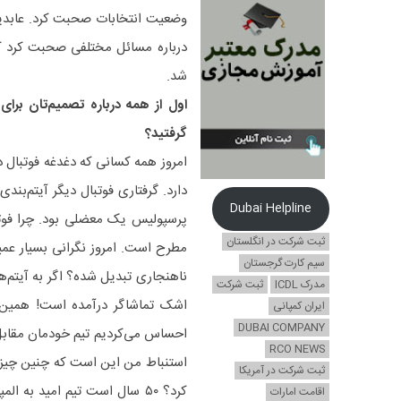
وضعیت انتخابات صحبت کرد. عابدین
درباره مسائل مختلفی صحبت کرد ک
شد.
اول از همه درباره تصمیم‌تان برا
گرفتید؟
امروز همه کسانی که دغدغه فوتبال دا
دارد. گرفتاری فوتبال دیگر آیتم‌بند
Dubai Helpline
ثبت شرکت در انگلستان
مطرح است. امروز نگرانی بسیار عم
سیم کارت گرجستان
مدرک ICDL
ثبت شرکت
اشک تماشاگر درآمده است! همین با
ایران کمپانی
DUBAI COMPANY
احساس می‌کردیم تیم خودمان مقابل
RCO NEWS
استنباط من این است که چنین چیزی
ثبت شرکت در آمریکا
کرد؟ ۵۰ سال است تیم امید ب
اقامت امارات