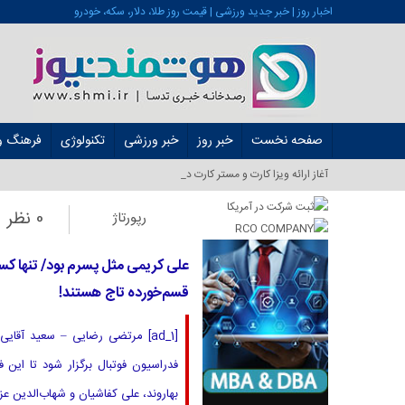
اخبار روز | خبر جدید ورزشی | قیمت روز طلا، دلار، سکه، خودرو
صفحه نخست
خبر روز
خبر ورزشی
تکنولوژی
فرهنگ و 
آغاز ارائه ویزا کارت و مستر کارت در ایران از شهریور ۱_
0 نظر
رپورتاژ
علی کریمی مثل پسرم بود/ تنها کس
قسم‌خورده تاج هستند!
بهاروند، علی کفاشیان و شهاب‌الدین عزیزی‌خادم ۵ نفری بودند که برای ریا