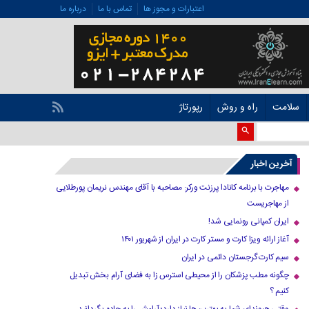
اعتبارات و مجوز ها
تماس با ما
درباره ما
سلامت
راه و روش
رپورتاژ
آخرین اخبار
مهاجرت با برنامه کانادا پرزنت ورکر: مصاحبه با آقای مهندس نریمان پورطلایی
از مهاجریست
ایران کمپانی رونمایی شد!
آغاز ارائه ویزا کارت و مستر کارت در ایران از شهریور ۱۴۰۱
سیم کارت گرجستان دائمی در ایران
چگونه مطب پزشکان را از محیطی استرس زا به فضای آرام بخش تبدیل
کنیم ؟