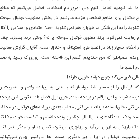
 بلد نبودیم تعامل کنیم ولی امروز دم انتخابات تعامل می‌کنیم که منافع
 فوتبال برای منافع شخصی هزینه می‌کنیم. در بخش معنویت فوتبال سوخته
نوید را به این شکل در خیابان هم نمی‌شنوید. اصلا اعتقادی و اسلامی را کنار
 رعایت نمی‌شود. برند معنوی فوتبال سوخته یا نه؟ وقتی برند بسوزد، چقدر
 احکام بسیار زیاد در انضباطی، استیناف و اخلاق است. آقایان گزارش فعالیت
دادند و گفتند رسیدگی به ۳۴۰ پرونده انضباطی که من خندیدم. گفتم این فاجعه است. روزی که رسید به صفر
م انضباط!
الی ضرر می‌کند چون درآمد خوبی دارند!
فوتبال را از مسیر غلط پولساز کنیم یعنی به بیراهه رفتیم و معنویت را
جریمه شوند و این ارقام در بودجه نیاید. چون اول فصل باید بگویی این بودجه
‌کنی، خلق‌الساعه دریافت می‌کنی. مطلب بعدی پرونده‌های فوتبال در محاکم
ه دارد؟ در دادگاه‌های بین‌المللی چقدر پرونده داشتیم و شکست خوردیم؟ اکثر
 یک بازیکن به ایران می‌آید و ویلچری می‌شود، کسی به او رسیدگی نمی‌کند.
 معنویت فوتبال در ایران چیز دیگری است، رها می‌کنیم. چون نمی‌توانیم