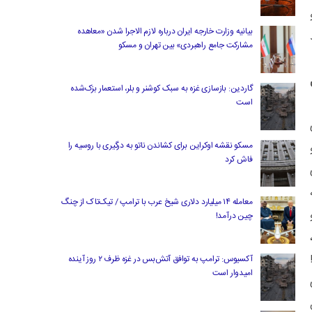
بیانیه وزارت خارجه ایران درباره لازم‌ الاجرا شدن «معاهده
مشارکت جامع راهبردی» بین تهران و مسکو
گاردین: بازسازی غزه به سبک کوشنر و بلر، استعمار بزک‌شده
است
مسکو نقشه اوکراین برای کشاندن ناتو به درگیری با روسیه را
فاش کرد
ی
معامله ۱۴ میلیارد دلاری شیخ عرب با ترامپ / تیک‌تاک از چنگ
و
چین درآمد!
آکسیوس: ترامپ به توافق آتش‌بس در غزه ظرف ۲ روز آینده
امیدوار است