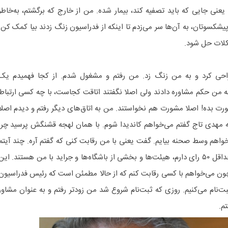
نی جایی که باید تصفیه کند، بیمار شده. من از خارج که برگشتم، به‌خاطر
یشکسوتان، به آن‌ها سر می‌زدم تا اینکه از فدراسیون زنگ زدند بیا کمک کن.
کلات حل شود.
احی کرد و به من زنگ زد. من رفتم و مشغول شدم. از کجا فهمیدم یک
ه من حکم مشاوره دادند ولی اصلا نگفتند اتاقت کجاست، با چه کسی ارتباط
ت بده! اصلا مشورت هم نخواستند. من به اتاق‌های دیگر رفتم و دیدم اصلا
ه مهدی تاج گفتم می‌خواهم کاندیدا شوم. با همان لهجه قشنگش پرسید چرا
واهم وسط صحنه بیایم. گفت یعنی با من رقابت کنی که گفتم آره. چند آیتم
را گفت که صادقانه بود. گفت من حداقل ۵۰ رای دارم، هیئت‌ها و بخشی از باشگاه‌ها و جراید با من هستند. این
چون می‌خواهم با کسی رقابت کنم که از حالا مطمئن است که رئیس فدراسیون
ت‌نام می‌کنیم. روزی که ثبت‌نام شروع شد من زودتر رفتم و به عنوان مشاور
م.