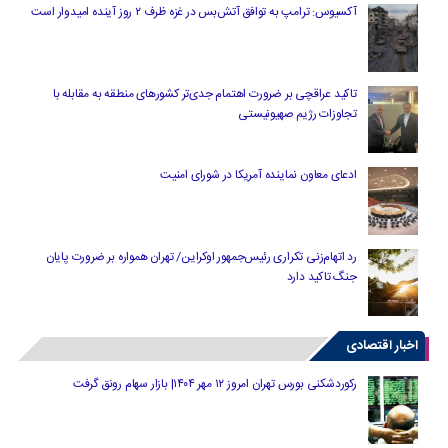
آکسیوس: ترامپ به توافق آتش‌بس در غزه ظرف ۲ روز آینده امیدوار است
تاکید عراقچی بر ضرورت اهتمام جدی‌تر کشورهای منطقه به مقابله با
تجاوزات رژیم صهیونیستی
ادعای معاون نماینده آمریکا در شورای امنیت
رد اتهام‌زنی تکراری رئیس‌جمهور اوکراین/ تهران همواره بر ضرورت پایان
جنگ تاکید دارد
اخبار اقتصادی
رکوردشکنی بورس تهران امروز ۱۲ مهر ۱۴۰۴| بازار سهام رونق گرفت