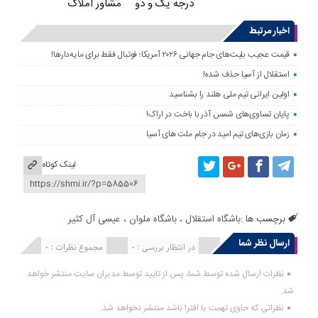
درجه یک و دو
مشاور املاک
اخبار مرتبط
قیمت عجیب بلیت‌های جام جهانی ۲۰۲۶ آمریکا؛ فوتبال فقط برای مایه‌دارها!
استقلال از آسیا حذف شده!
اولین ایرانی تیم ملی هلند را بشناسید
پایان تساوی‌های شمس آذر با باخت در اراک!
زمان بازی‌های تیم امید در جام ملت های آسیا
لینک کوتاه
برچسب ها :
باشگاه استقلال
،
باشگاه ملوان
،
عیسی آل کثیر
ارسال نظر شما
انتشار یافته : 0
در انتظار بررسی : 0
مجموع نظرات : 0
نظرات ارسال شده توسط شما، پس از تایید توسط مدیران سایت منتشر خواهد
شد.
نظراتی که حاوی تهمت یا افترا باشد منتشر نخواهد شد.