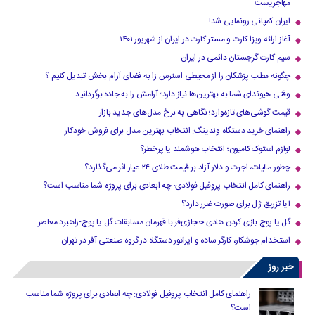
مهاجریست
ایران کمپانی رونمایی شد!
آغاز ارائه ویزا کارت و مستر کارت در ایران از شهریور ۱۴۰۱
سیم کارت گرجستان دائمی در ایران
چگونه مطب پزشکان را از محیطی استرس زا به فضای آرام بخش تبدیل کنیم ؟
وقتی هیوندای شما به بهترین‌ها نیاز دارد؛ آرامش را به جاده برگردانید
قیمت گوشی‌های تازه‌وارد؛ نگاهی به نرخ مدل‌های جدید بازار
راهنمای خرید دستگاه وندینگ: انتخاب بهترین مدل برای فروش خودکار
لوازم استوک کامیون؛ انتخاب هوشمند یا پرخطر؟
چطور مالیات، اجرت و دلار آزاد بر قیمت طلای ۲۴ عیار اثر می‌گذارد؟
راهنمای کامل انتخاب پروفیل فولادی: چه ابعادی برای پروژه شما مناسب است؟
آیا تزریق ژل برای صورت ضرر دارد​؟
گل یا پوچ بازی کردن هادی حجازی‌فر با قهرمان مسابقات گل یا پوچ-راهبرد معاصر
استخدام جوشکار، کارگر ساده و اپراتور دستگاه در گروه صنعتی آفر در تهران
خبر روز
راهنمای کامل انتخاب پروفیل فولادی: چه ابعادی برای پروژه شما مناسب
است؟