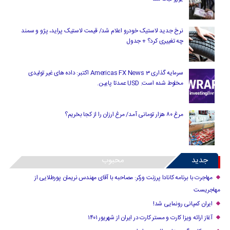
نرخ جدید لاستیک خودرو اعلام شد/ قیمت لاستیک پراید، پژو و سمند
چه تغییری کرد؟ + جدول
سرمایه گذاری Americas FX News 3 اکتبر: داده های غیر تولیدی
مخلوط شده است. USD عمدتا پایین.
مرغ ۸۰ هزار تومانی آمد/ مرغ ارزان را از کجا بخریم؟
جدید
محبوب
مهاجرت با برنامه کانادا پرزنت ورکر: مصاحبه با آقای مهندس نریمان پورطلایی از
مهاجریست
ایران کمپانی رونمایی شد!
آغاز ارائه ویزا کارت و مستر کارت در ایران از شهریور ۱۴۰۱