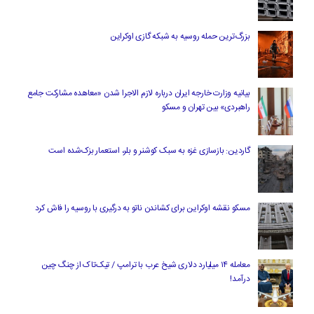
بزرگ‌ترین حمله روسیه به شبکه گازی اوکراین
بیانیه وزارت خارجه ایران درباره لازم‌ الاجرا شدن «معاهده مشارکت جامع
راهبردی» بین تهران و مسکو
گاردین: بازسازی غزه به سبک کوشنر و بلر، استعمار بزک‌شده است
مسکو نقشه اوکراین برای کشاندن ناتو به درگیری با روسیه را فاش کرد
معامله ۱۴ میلیارد دلاری شیخ عرب با ترامپ / تیک‌تاک از چنگ چین
درآمد!