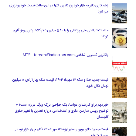
زخم کاری دلار به بازار خودرو/ نادری: تنها در این حالت قیمت خودرو نزولی
می‌شود
مقامات تایلندی ملی پرتغالی را با 580 میلیون دلار کلاهبرداری رمزنگاری
کردند
بالاترین کمترین شاخص MT4 – forexmt4indicators.com
قیمت جدید طلا و سکه ۱۲ مهرماه ۱۴۰۴/ قیمت سکه بهار آزادی ۱۰ میلیون
تومان تکان خورد
خبر مهم برای کارمندان دولت/ یک جراحی بزرگ بزرگ در راه است؟ +
توضیح رییس سازمان اداری و استخدامی درباره تعدیل یا تغییر حقوق
کارمندان
قیمت جدید دلار، یورو و سایر ارزها ۱۲ مهر ۱۴۰۴/ تکان چهار هزار تومانی
یورو ثبت شد