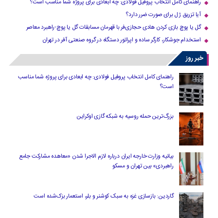
راهنمای کامل انتخاب پروفیل فولادی: چه ابعادی برای پروژه شما مناسب است؟
آیا تزریق ژل برای صورت ضرر دارد​؟
گل یا پوچ بازی کردن هادی حجازی‌فر با قهرمان مسابقات گل یا پوچ-راهبرد معاصر
استخدام جوشکار، کارگر ساده و اپراتور دستگاه در گروه صنعتی آفر در تهران
خبر روز
راهنمای کامل انتخاب پروفیل فولادی: چه ابعادی برای پروژه شما مناسب
است؟
بزرگ‌ترین حمله روسیه به شبکه گازی اوکراین
بیانیه وزارت خارجه ایران درباره لازم‌ الاجرا شدن «معاهده مشارکت جامع
راهبردی» بین تهران و مسکو
گاردین: بازسازی غزه به سبک کوشنر و بلر، استعمار بزک‌شده است