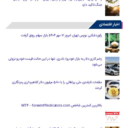
جنگ تاکید دارد
اخبار اقتصادی
رکوردشکنی بورس تهران امروز ۱۲ مهر ۱۴۰۴| بازار سهام رونق گرفت
زخم کاری دلار به بازار خودرو/ نادری: تنها در این حالت قیمت خودرو نزولی
می‌شود
مقامات تایلندی ملی پرتغالی را با 580 میلیون دلار کلاهبرداری رمزنگاری
کردند
بالاترین کمترین شاخص MT4 – forexmt4indicators.com