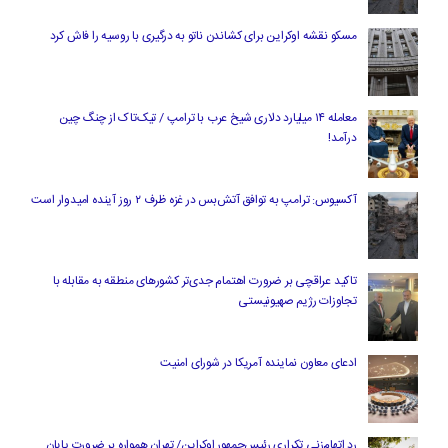
مسکو نقشه اوکراین برای کشاندن ناتو به درگیری با روسیه را فاش کرد
معامله ۱۴ میلیارد دلاری شیخ عرب با ترامپ / تیک‌تاک از چنگ چین
درآمد!
آکسیوس: ترامپ به توافق آتش‌بس در غزه ظرف ۲ روز آینده امیدوار است
تاکید عراقچی بر ضرورت اهتمام جدی‌تر کشورهای منطقه به مقابله با
تجاوزات رژیم صهیونیستی
ادعای معاون نماینده آمریکا در شورای امنیت
رد اتهام‌زنی تکراری رئیس‌جمهور اوکراین/ تهران همواره بر ضرورت پایان