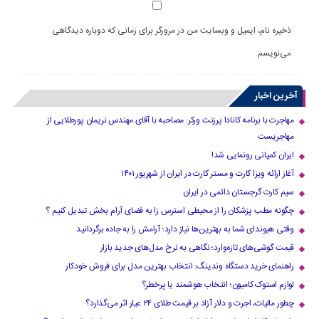
ذخیره نام، ایمیل و وبسایت من در مرورگر برای زمانی که دوباره دیدگاهی
می‌نویسم.
آخرین اخبار
مهاجرت با برنامه کانادا پرزنت ورکر: مصاحبه با آقای مهندس نریمان پورطلایی از
مهاجریست
ایران کمپانی رونمایی شد!
آغاز ارائه ویزا کارت و مستر کارت در ایران از شهریور ۱۴۰۱
سیم کارت گرجستان دائمی در ایران
چگونه مطب پزشکان را از محیطی استرس زا به فضای آرام بخش تبدیل کنیم ؟
وقتی هیوندای شما به بهترین‌ها نیاز دارد؛ آرامش را به جاده برگردانید
قیمت گوشی‌های تازه‌وارد؛ نگاهی به نرخ مدل‌های جدید بازار
راهنمای خرید دستگاه وندینگ: انتخاب بهترین مدل برای فروش خودکار
لوازم استوک کامیون؛ انتخاب هوشمند یا پرخطر؟
چطور مالیات، اجرت و دلار آزاد بر قیمت طلای ۲۴ عیار اثر می‌گذارد؟