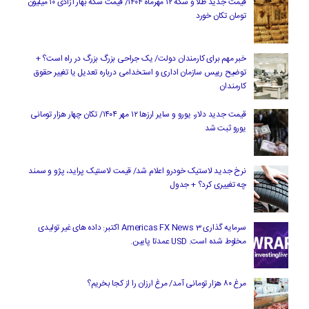
قیمت جدید طلا و سکه ۱۲ مهرماه ۱۴۰۴/ قیمت سکه بهار آزادی ۱۰ میلیون
تومان تکان خورد
خبر مهم برای کارمندان دولت/ یک جراحی بزرگ بزرگ در راه است؟ +
توضیح رییس سازمان اداری و استخدامی درباره تعدیل یا تغییر حقوق
کارمندان
قیمت جدید دلار، یورو و سایر ارزها ۱۲ مهر ۱۴۰۴/ تکان چهار هزار تومانی
یورو ثبت شد
نرخ جدید لاستیک خودرو اعلام شد/ قیمت لاستیک پراید، پژو و سمند
چه تغییری کرد؟ + جدول
سرمایه گذاری Americas FX News 3 اکتبر: داده های غیر تولیدی
مخلوط شده است. USD عمدتا پایین.
مرغ ۸۰ هزار تومانی آمد/ مرغ ارزان را از کجا بخریم؟