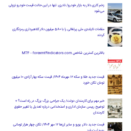
زخم کاری دلار به بازار خودرو/ نادری: تنها در این حالت قیمت خودرو نزولی
می‌شود
مقامات تایلندی ملی پرتغالی را با 580 میلیون دلار کلاهبرداری رمزنگاری
کردند
بالاترین کمترین شاخص MT4 – forexmt4indicators.com
قیمت جدید طلا و سکه ۱۲ مهرماه ۱۴۰۴/ قیمت سکه بهار آزادی ۱۰ میلیون
تومان تکان خورد
خبر مهم برای کارمندان دولت/ یک جراحی بزرگ بزرگ در راه است؟ +
توضیح رییس سازمان اداری و استخدامی درباره تعدیل یا تغییر حقوق
کارمندان
قیمت جدید دلار، یورو و سایر ارزها ۱۲ مهر ۱۴۰۴/ تکان چهار هزار تومانی
یورو ثبت شد