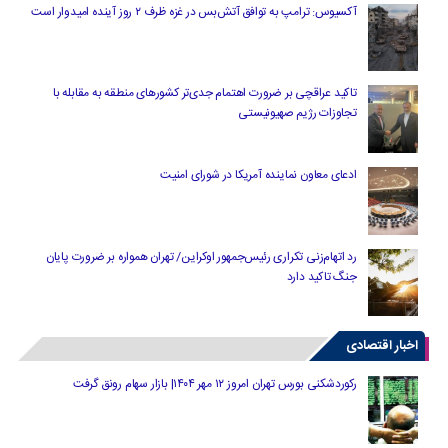
آکسیوس: ترامپ به توافق آتش‌بس در غزه ظرف ۲ روز آینده امیدوار است
تاکید عراقچی بر ضرورت اهتمام جدی‌تر کشورهای منطقه به مقابله با
تجاوزات رژیم صهیونیستی
ادعای معاون نماینده آمریکا در شورای امنیت
رد اتهام‌زنی تکراری رئیس‌جمهور اوکراین/ تهران همواره بر ضرورت پایان
جنگ تاکید دارد
اخبار اقتصادی
رکوردشکنی بورس تهران امروز ۱۲ مهر ۱۴۰۴| بازار سهام رونق گرفت