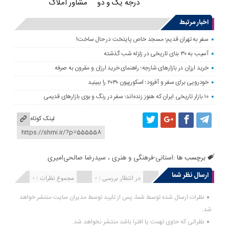
درجه یک و دو
مشاور املاک
اخبار مرتبط
سفر به تهران قدیم؛ مسجد خاص پایتخت در حال ساخت!
آسیب به ۳۰ بنای تاریخی در زلزله شب گذشته
خرید ارزان در بازارهای شارجه؛ راهنمای خرید ارزان و مقرون به صرفه
خودرویی برای سفر و آفرود؛ اسکورپیون ۲۰۳۰ را ببینید
۱۰ بازار تاریخی ایران که هنوز زنده‌اند؛ سفر در رنگ و بوی بازارهای قدیمی
لینک کوتاه
برچسب ها :
استانی-فرهنگی و هنری
،
سیدرضا صالحی‌امیری
ارسال نظر شما
انتشار یافته : 0
در انتظار بررسی : 0
مجموع نظرات : 0
نظرات ارسال شده توسط شما، پس از تایید توسط مدیران سایت منتشر خواهد
شد.
نظراتی که حاوی تهمت یا افترا باشد منتشر نخواهد شد.