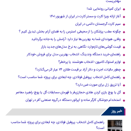
مهاجریست
ایران کمپانی رونمایی شد!
آغاز ارائه ویزا کارت و مستر کارت در ایران از شهریور ۱۴۰۱
سیم کارت گرجستان دائمی در ایران
چگونه مطب پزشکان را از محیطی استرس زا به فضای آرام بخش تبدیل کنیم ؟
وقتی هیوندای شما به بهترین‌ها نیاز دارد؛ آرامش را به جاده برگردانید
قیمت گوشی‌های تازه‌وارد؛ نگاهی به نرخ مدل‌های جدید بازار
راهنمای خرید دستگاه وندینگ: انتخاب بهترین مدل برای فروش خودکار
لوازم استوک کامیون؛ انتخاب هوشمند یا پرخطر؟
چطور مالیات، اجرت و دلار آزاد بر قیمت طلای ۲۴ عیار اثر می‌گذارد؟
راهنمای کامل انتخاب پروفیل فولادی: چه ابعادی برای پروژه شما مناسب است؟
آیا تزریق ژل برای صورت ضرر دارد​؟
گل یا پوچ بازی کردن هادی حجازی‌فر با قهرمان مسابقات گل یا پوچ-راهبرد معاصر
استخدام جوشکار، کارگر ساده و اپراتور دستگاه در گروه صنعتی آفر در تهران
خبر روز
راهنمای کامل انتخاب پروفیل فولادی: چه ابعادی برای پروژه شما مناسب
است؟