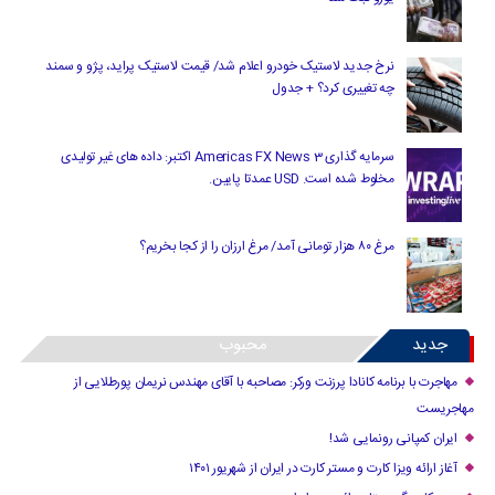
نرخ جدید لاستیک خودرو اعلام شد/ قیمت لاستیک پراید، پژو و سمند
چه تغییری کرد؟ + جدول
سرمایه گذاری Americas FX News 3 اکتبر: داده های غیر تولیدی
مخلوط شده است. USD عمدتا پایین.
مرغ ۸۰ هزار تومانی آمد/ مرغ ارزان را از کجا بخریم؟
جدید
محبوب
مهاجرت با برنامه کانادا پرزنت ورکر: مصاحبه با آقای مهندس نریمان پورطلایی از
مهاجریست
ایران کمپانی رونمایی شد!
آغاز ارائه ویزا کارت و مستر کارت در ایران از شهریور ۱۴۰۱