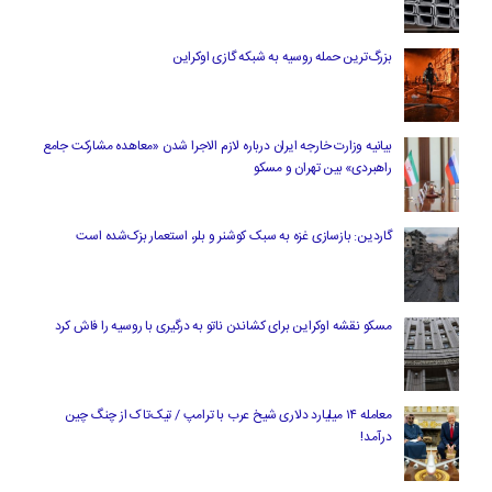
بزرگ‌ترین حمله روسیه به شبکه گازی اوکراین
بیانیه وزارت خارجه ایران درباره لازم‌ الاجرا شدن «معاهده مشارکت جامع
راهبردی» بین تهران و مسکو
گاردین: بازسازی غزه به سبک کوشنر و بلر، استعمار بزک‌شده است
مسکو نقشه اوکراین برای کشاندن ناتو به درگیری با روسیه را فاش کرد
معامله ۱۴ میلیارد دلاری شیخ عرب با ترامپ / تیک‌تاک از چنگ چین
درآمد!