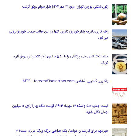
رکوردشکنی بورس تهران امروز ۱۲ مهر ۱۴۰۴| بازار سهام رونق گرفت
زخم کاری دلار به بازار خودرو/ نادری: تنها در این حالت قیمت خودرو نزولی
می‌شود
مقامات تایلندی ملی پرتغالی را با 580 میلیون دلار کلاهبرداری رمزنگاری
کردند
بالاترین کمترین شاخص MT4 – forexmt4indicators.com
قیمت جدید طلا و سکه ۱۲ مهرماه ۱۴۰۴/ قیمت سکه بهار آزادی ۱۰ میلیون
تومان تکان خورد
خبر مهم برای کارمندان دولت/ یک جراحی بزرگ بزرگ در راه است؟ +