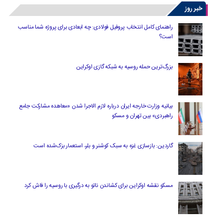
خبر روز
راهنمای کامل انتخاب پروفیل فولادی: چه ابعادی برای پروژه شما مناسب
است؟
بزرگ‌ترین حمله روسیه به شبکه گازی اوکراین
بیانیه وزارت خارجه ایران درباره لازم‌ الاجرا شدن «معاهده مشارکت جامع
راهبردی» بین تهران و مسکو
گاردین: بازسازی غزه به سبک کوشنر و بلر، استعمار بزک‌شده است
مسکو نقشه اوکراین برای کشاندن ناتو به درگیری با روسیه را فاش کرد