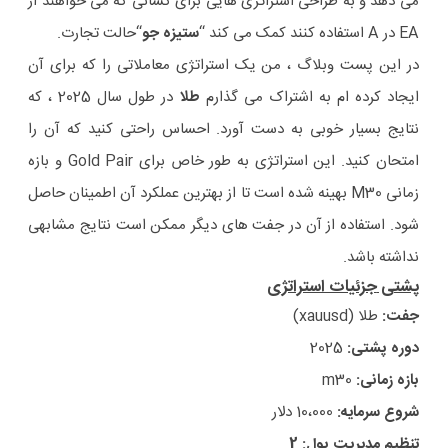
می دهد و به طراحی استراتژی هایی برای کسانی که می خواهند از
EA در A استفاده کنند کمک می کند “
ستیزه جو
“حالت تجارت.
در این پست وبلاگ ، من یک استراتژی معاملاتی را که برای آن
ایجاد کرده ام به اشتراک می گذارم
طلا
در طول سال 2025 ، که
نتایج بسیار خوبی به دست آورد. احساس راحتی کنید که آن را
امتحان کنید. این استراتژی به طور خاص برای Gold Pair و بازه
زمانی M30 بهینه شده است تا از بهترین عملکرد آن اطمینان حاصل
شود. استفاده از آن در جفت های دیگر ممکن است نتایج مشابهی
نداشته باشد.
پشتی
جزئیات استراتژی
جفت:
طلا (xauusd)
دوره پشتی:
2025
بازه زمانی:
m30
شروع سرمایه:
10،000 دلار
تنظیم مدیریت پول: 2