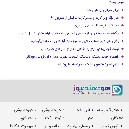
مهاجریست
ایران کمپانی رونمایی شد!
آغاز ارائه ویزا کارت و مستر کارت در ایران از شهریور ۱۴۰۱
سیم کارت گرجستان دائمی در ایران
چگونه مطب پزشکان را از محیطی استرس زا به فضای آرام بخش تبدیل کنیم ؟
وقتی هیوندای شما به بهترین‌ها نیاز دارد؛ آرامش را به جاده برگردانید
قیمت گوشی‌های تازه‌وارد؛ نگاهی به نرخ مدل‌های جدید بازار
راهنمای خرید دستگاه وندینگ: انتخاب بهترین مدل برای فروش خودکار
لوازم استوک کامیون؛ انتخاب هوشمند یا پرخطر؟
هلدینگ توسعه
آموزشگاه
جزوه آموزشی
دوره آموزشی
دهندگان
اصفهان
ثبت شرکت
اخذ ایزو
آزمون آنلاین
راهنمای مهاجرت
مجله خودرو
مهاجرت به کانادا