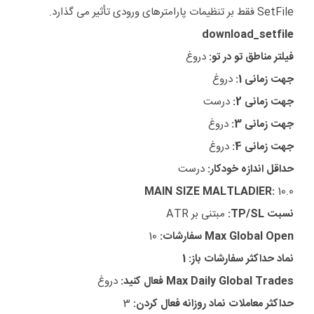
SetFile فقط بر تنظیمات پارامترهای ورودی تأثیر می گذارد.
download_setfile
فیلتر مناطق تو در تو:
دروغ
جهت زمانی 1:
دروغ
جهت زمانی 2:
درست
جهت زمانی 3:
دروغ
جهت زمانی 4:
دروغ
حداقل اندازه خودکار:
درست
MAIN SIZE MALTLADIER:
10.0
نسبت TP/SL:
مبتنی بر ATR
Max Global Open سفارشات:
10
نماد حداکثر سفارشات باز: 1
Max Daily Global Trades فعال کنید:
دروغ
حداکثر معاملات نماد روزانه فعال کردن:
3