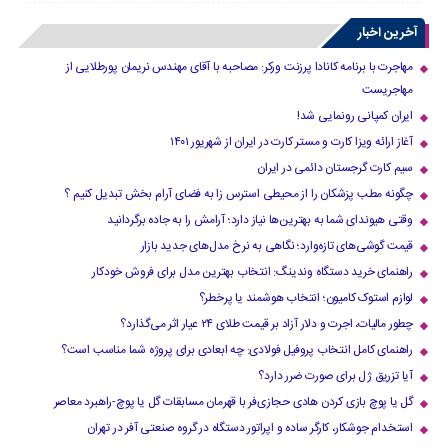
آخرین اخبار
مهاجرت با برنامه کانادا پرزنت ورکر: مصاحبه با آقای مهندس نریمان پورطلایی از
مهاجریست
ایران کمپانی رونمایی شد!
آغاز ارائه ویزا کارت و مستر کارت در ایران از شهریور ۱۴۰۱
سیم کارت گرجستان دائمی در ایران
چگونه مطب پزشکان را از محیطی استرس زا به فضای آرام بخش تبدیل کنیم ؟
وقتی هیوندای شما به بهترین‌ها نیاز دارد؛ آرامش را به جاده برگردانید
قیمت گوشی‌های تازه‌وارد؛ نگاهی به نرخ مدل‌های جدید بازار
راهنمای خرید دستگاه وندینگ: انتخاب بهترین مدل برای فروش خودکار
لوازم استوک کامیون؛ انتخاب هوشمند یا پرخطر؟
چطور مالیات، اجرت و دلار آزاد بر قیمت طلای ۲۴ عیار اثر می‌گذارد؟
راهنمای کامل انتخاب پروفیل فولادی: چه ابعادی برای پروژه شما مناسب است؟
آیا تزریق ژل برای صورت ضرر دارد​؟
گل یا پوچ بازی کردن هادی حجازی‌فر با قهرمان مسابقات گل یا پوچ-راهبرد معاصر
استخدام جوشکار، کارگر ساده و اپراتور دستگاه در گروه صنعتی آفر در تهران