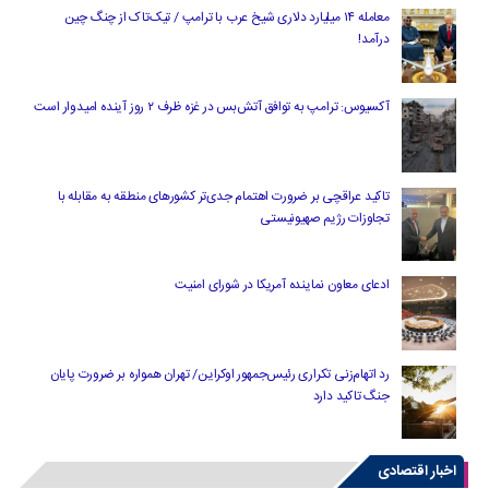
معامله ۱۴ میلیارد دلاری شیخ عرب با ترامپ / تیک‌تاک از چنگ چین
درآمد!
آکسیوس: ترامپ به توافق آتش‌بس در غزه ظرف ۲ روز آینده امیدوار است
تاکید عراقچی بر ضرورت اهتمام جدی‌تر کشورهای منطقه به مقابله با
تجاوزات رژیم صهیونیستی
ادعای معاون نماینده آمریکا در شورای امنیت
رد اتهام‌زنی تکراری رئیس‌جمهور اوکراین/ تهران همواره بر ضرورت پایان
جنگ تاکید دارد
اخبار اقتصادی