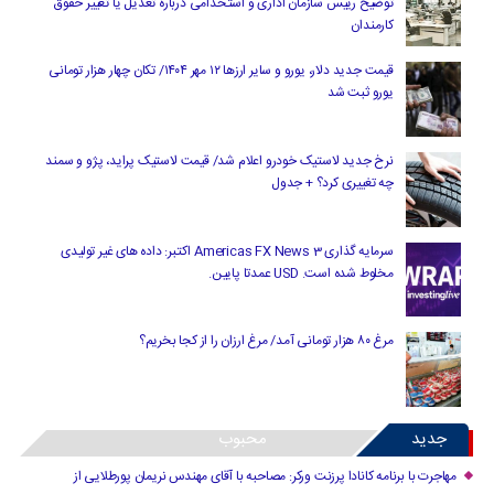
توضیح رییس سازمان اداری و استخدامی درباره تعدیل یا تغییر حقوق
کارمندان
قیمت جدید دلار، یورو و سایر ارزها ۱۲ مهر ۱۴۰۴/ تکان چهار هزار تومانی
یورو ثبت شد
نرخ جدید لاستیک خودرو اعلام شد/ قیمت لاستیک پراید، پژو و سمند
چه تغییری کرد؟ + جدول
سرمایه گذاری Americas FX News 3 اکتبر: داده های غیر تولیدی
مخلوط شده است. USD عمدتا پایین.
مرغ ۸۰ هزار تومانی آمد/ مرغ ارزان را از کجا بخریم؟
جدید
محبوب
مهاجرت با برنامه کانادا پرزنت ورکر: مصاحبه با آقای مهندس نریمان پورطلایی از