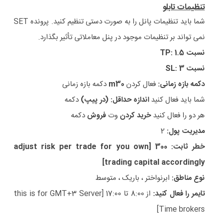
تنظیمات تابلو
شما باید تنظیمات پانل را به صورت دستی تنظیم کنید. پرونده SET
نمی تواند بر تنظیمات موجود در پنل معاملاتی تأثیر بگذارد.
نسبت TP: 1.5
نسبت SL:
3
دکمه بازه زمانی:
فعال کردن
m30
دکمه بازه زمانی
شما باید فعال کنید
اندازه حداقل: (در پیپ)
دکمه
هر دو را فعال کنید
خرید کردن
وت
فروش
دکمه
مدیریت پول:
2
خطر ثابت: 300 [adjust risk per trade for you own
trading capital accordingly]
نوع مناطق:
ابرنواختر ، باریک ، متوسط
تایمر را فعال کنید:
از 8:00 تا 17:00 [this is for GMT+3 Server
Time brokers]