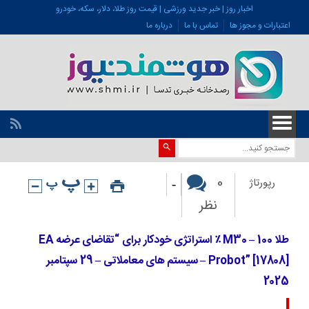
اخبار روز | خبر جدید ورزشی | قیمت روز طلا، دلار، سکه، خودرو
اعتبارات و مجوز ها
تماس با ما
درباره ما
-
0
رپورتاژ
نظر
طلا M30 – 100 ٪ استراتژی خودکار برای “تقاضای عرضه EA
Probot” [17808] – سیستم های معاملاتی – 29 سپتامبر
2025