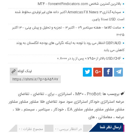
بالاترین کمترین شاخص MT4 – forexmt4indicators.com
سرمایه گذاری Americas FX News 3 اکتبر: داده های غیر تولیدی مخلوط شده
است. USD عمدتا پایین.
ساعت کالاها – هفته سپتامبر 29 – اکتبر 3 – تجزیه و تحلیل و پیش بینی – 3 اکتبر
2025
GBP/AUD انتظار می رود با توجه به اینکه نگرانی های بودجه انگلستان به پوند
کاهش می یابد
USD/CHF بالاتر از 0.7950 پس از رد در 0.8000
لینک کوتاه
برچسب ها :
ProBot
،
M30
،
استراتژی
،
برای
،
تقاضای
،
تقاضای
عرضه استراتژی خودکار استراتژی سود سود تقاضای طلا مشاور مشاور مشاور
مشاور مشاور مشاور مشاور مشاور EA
،
خودکار
،
سپتامبر
،
سیستم
،
طلا
،
عرضه
،
معاملاتی
،
های
ارسال نظر شما
انتشار یافته : 0
در انتظار بررسی : 0
مجموع نظرات : 0