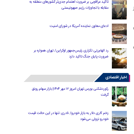
تاکید عراقچی بر ضرورت اهتمام جدی‌تر کشورهای منطقه به
مقابله با تجاوزات رژیم صهیونیستی
ادعای معاون نماینده آمریکا در شورای امنیت
ش
رد اتهام‌زنی تکراری رئیس‌جمهور اوکراین/ تهران همواره بر
ضرورت پایان جنگ تاکید دارد
اخبار اقتصادی
رکوردشکنی بورس تهران امروز ۱۲ مهر ۱۴۰۴| بازار سهام رونق
گرفت
زخم کاری دلار به بازار خودرو/ نادری: تنها در این حالت قیمت
خودرو نزولی می‌شود