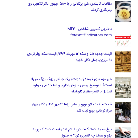
مقامات تایلندی ملی پرتغالی را با 580 میلیون دلار کلاهبرداری
رمزنگاری کردند
بالاترین کمترین شاخص MT4 –
forexmt4indicators.com
قیمت جدید طلا و سکه ۱۲ مهرماه ۱۴۰۴/ قیمت سکه بهار آزادی
۱۰ میلیون تومان تکان خورد
خبر مهم برای کارمندان دولت/ یک جراحی بزرگ بزرگ در راه
است؟ + توضیح رییس سازمان اداری و استخدامی درباره
تعدیل یا تغییر حقوق کارمندان
قیمت جدید دلار، یورو و سایر ارزها ۱۲ مهر ۱۴۰۴/ تکان چهار
هزار تومانی یورو ثبت شد
نرخ جدید لاستیک خودرو اعلام شد/ قیمت لاستیک پراید،
پژو و سمند چه تغییری کرد؟ + جدول