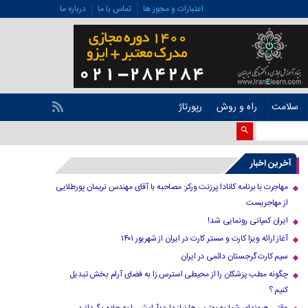
اعتبارات و مجوز ها
تماس با ما
درباره ما
سلامت
راه و روش
رپورتاژ
آخرین اخبار
مهاجرت با برنامه کانادا پرزنت ورکر: مصاحبه با آقای مهندس نریمان پورطلایی
از مهاجریست
ایران کمپانی رونمایی شد!
آغاز ارائه ویزا کارت و مستر کارت در ایران از شهریور ۱۴۰۱
سیم کارت گرجستان دائمی در ایران
چگونه مطب پزشکان را از محیطی استرس زا به فضای آرام بخش تبدیل
کنیم ؟