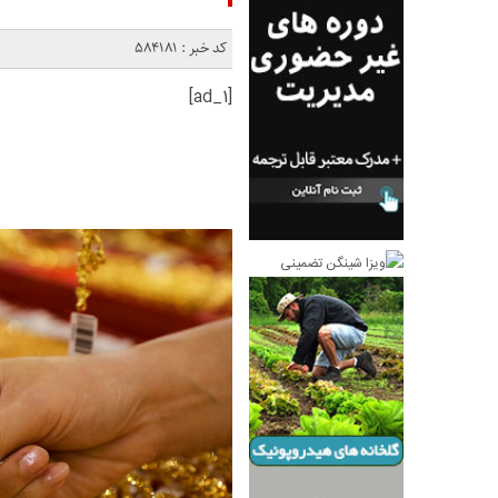
کد خبر : 584181
[ad_1]