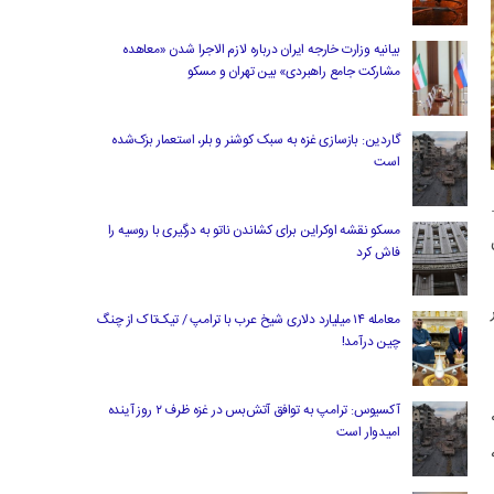
بیانیه وزارت خارجه ایران درباره لازم‌ الاجرا شدن «معاهده
مشارکت جامع راهبردی» بین تهران و مسکو
گاردین: بازسازی غزه به سبک کوشنر و بلر، استعمار بزک‌شده
است
مسکو نقشه اوکراین برای کشاندن ناتو به درگیری با روسیه را
فاش کرد
ر
معامله ۱۴ میلیارد دلاری شیخ عرب با ترامپ / تیک‌تاک از چنگ
چین درآمد!
آکسیوس: ترامپ به توافق آتش‌بس در غزه ظرف ۲ روز آینده
 قرار دارد که نشان‌دهنده اشباع خرید است. شاخص RSI بین ۰
امیدوار است