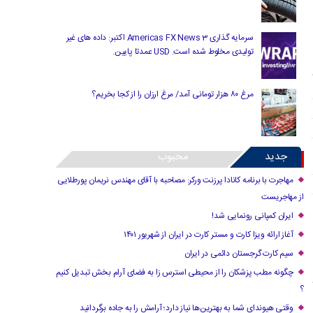
سرمایه گذاری Americas FX News 3 اکتبر: داده های غیر
تولیدی مخلوط شده است. USD عمدتا پایین.
مرغ ۸۰ هزار تومانی آمد/ مرغ ارزان را از کجا بخریم؟
جدید
محبوب
مهاجرت با برنامه کانادا پرزنت ورکر: مصاحبه با آقای مهندس نریمان پورطلایی
از مهاجریست
ایران کمپانی رونمایی شد!
آغاز ارائه ویزا کارت و مستر کارت در ایران از شهریور ۱۴۰۱
سیم کارت گرجستان دائمی در ایران
چگونه مطب پزشکان را از محیطی استرس زا به فضای آرام بخش تبدیل کنیم
؟
وقتی هیوندای شما به بهترین‌ها نیاز دارد؛ آرامش را به جاده برگردانید