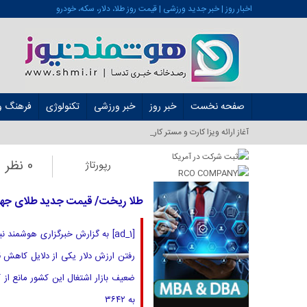
اخبار روز | خبر جدید ورزشی | قیمت روز طلا، دلار، سکه، خودرو
صفحه نخست
خبر روز
خبر ورزشی
تکنولوژی
فرهنگ و 
آغاز ارائه ویزا کارت و مستر کارت در ایران از شه_
0 نظر
رپورتاژ
طلا ریخت/ قیمت جدید طلای جهانی امروز ۲۴ شهر
[ad_1] به گزارش خبرگزاری هوشمند
رفتن ارزش دلار یکی از دلایل کاهش قیم
به ۳۶۴۲