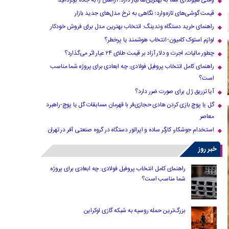
وقتی هیوندای شما به بهترین‌ها نیاز دارد؛ آرامش را به جاده برگردانید
قیمت گوشی‌های تازه‌وارد؛ نگاهی به نرخ مدل‌های جدید بازار
راهنمای خرید دستگاه وندینگ: انتخاب بهترین مدل برای فروش خودکار
لوازم استوک کامیون؛ انتخاب هوشمند یا پرخطر؟
چطور مالیات، اجرت و دلار آزاد بر قیمت طلای ۲۴ عیار اثر می‌گذارد؟
راهنمای کامل انتخاب پروفیل فولادی: چه ابعادی برای پروژه شما مناسب
است؟
آیا تزریق ژل برای صورت ضرر دارد​؟
گل یا پوچ بازی کردن هادی حجازی‌فر با قهرمان مسابقات گل یا پوچ-راهبرد
معاصر
استخدام جوشکار، کارگر ساده و اپراتور دستگاه در گروه صنعتی آفر در تهران
خبر روز
راهنمای کامل انتخاب پروفیل فولادی: چه ابعادی برای پروژه
شما مناسب است؟
بزرگ‌ترین حمله روسیه به شبکه گازی اوکراین