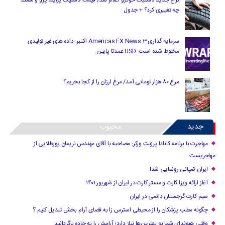
نرخ جدید لاستیک خودرو اعلام شد/ قیمت لاستیک پراید، پژو و سمند
چه تغییری کرد؟ + جدول
سرمایه گذاری Americas FX News 3 اکتبر: داده های غیر تولیدی
مخلوط شده است. USD عمدتا پایین.
مرغ ۸۰ هزار تومانی آمد/ مرغ ارزان را از کجا بخریم؟
جدید
محبوب
مهاجرت با برنامه کانادا پرزنت ورکر: مصاحبه با آقای مهندس نریمان پورطلایی از
مهاجریست
ایران کمپانی رونمایی شد!
آغاز ارائه ویزا کارت و مستر کارت در ایران از شهریور ۱۴۰۱
سیم کارت گرجستان دائمی در ایران
چگونه مطب پزشکان را از محیطی استرس زا به فضای آرام بخش تبدیل کنیم ؟
وقتی هیوندای شما به بهترین‌ها نیاز دارد؛ آرامش را به جاده برگردانید