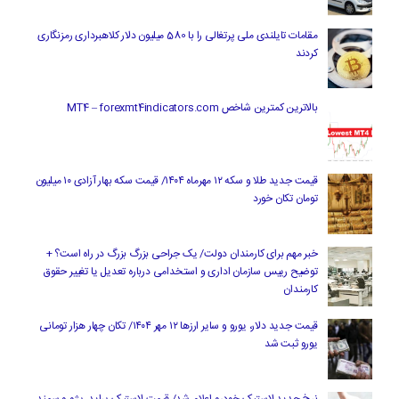
مقامات تایلندی ملی پرتغالی را با 580 میلیون دلار کلاهبرداری رمزنگاری
کردند
بالاترین کمترین شاخص MT4 – forexmt4indicators.com
قیمت جدید طلا و سکه ۱۲ مهرماه ۱۴۰۴/ قیمت سکه بهار آزادی ۱۰ میلیون
تومان تکان خورد
خبر مهم برای کارمندان دولت/ یک جراحی بزرگ بزرگ در راه است؟ +
توضیح رییس سازمان اداری و استخدامی درباره تعدیل یا تغییر حقوق
کارمندان
قیمت جدید دلار، یورو و سایر ارزها ۱۲ مهر ۱۴۰۴/ تکان چهار هزار تومانی
یورو ثبت شد