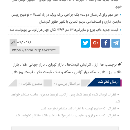
خورد
خبر مهم برای کارمندان دولت/ یک جراحی بزرگ بزرگ در راه است؟ + توضیح رییس
سازمان اداری و استخدامی درباره تعدیل یا تغییر حقوق کارمندان
قیمت جدید دلار، یورو و سایر ارزها ۱۲ مهر ۱۴۰۴/ تکان چهار هزار تومانی یورو ثبت شد
لینک کوتاه
برچسب ها :
ارز
،
افزایش قیمت‌ها
،
بازار تهران
،
بازار جهانی طلا
،
بازار
طلا و ارز
،
دلار
،
سکه بهار آزادی
،
سکه و طلا
،
قیمت دلار
،
قیمت روز دلار
ارسال نظر شما
انتشار یافته : 0
در انتظار بررسی : 0
مجموع نظرات : 0
نظرات ارسال شده توسط شما، پس از تایید توسط مدیران سایت منتشر خواهد
شد.
نظراتی که حاوی تهمت یا افترا باشد منتشر نخواهد شد.
نظراتی که به غیر از زبان فارسی یا غیر مرتبط با خبر باشد منتشر نخواهد شد.