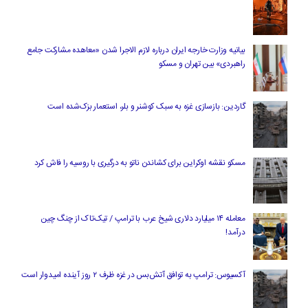
بیانیه وزارت خارجه ایران درباره لازم‌ الاجرا شدن «معاهده مشارکت جامع
راهبردی» بین تهران و مسکو
گاردین: بازسازی غزه به سبک کوشنر و بلر، استعمار بزک‌شده است
مسکو نقشه اوکراین برای کشاندن ناتو به درگیری با روسیه را فاش کرد
معامله ۱۴ میلیارد دلاری شیخ عرب با ترامپ / تیک‌تاک از چنگ چین
درآمد!
آکسیوس: ترامپ به توافق آتش‌بس در غزه ظرف ۲ روز آینده امیدوار است