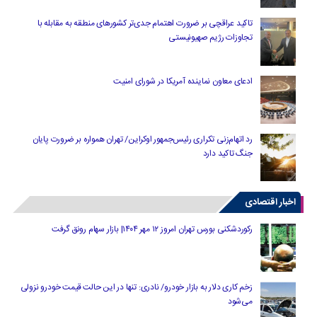
تاکید عراقچی بر ضرورت اهتمام جدی‌تر کشورهای منطقه به مقابله با
تجاوزات رژیم صهیونیستی
ادعای معاون نماینده آمریکا در شورای امنیت
رد اتهام‌زنی تکراری رئیس‌جمهور اوکراین/ تهران همواره بر ضرورت پایان
جنگ تاکید دارد
اخبار اقتصادی
رکوردشکنی بورس تهران امروز ۱۲ مهر ۱۴۰۴| بازار سهام رونق گرفت
زخم کاری دلار به بازار خودرو/ نادری: تنها در این حالت قیمت خودرو نزولی
می‌شود