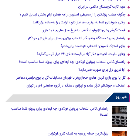
سیم کارت گرجستان دائمی در ایران
چگونه مطب پزشکان را از محیطی استرس زا به فضای آرام بخش تبدیل کنیم ؟
وقتی هیوندای شما به بهترین‌ها نیاز دارد؛ آرامش را به جاده برگردانید
قیمت گوشی‌های تازه‌وارد؛ نگاهی به نرخ مدل‌های جدید بازار
راهنمای خرید دستگاه وندینگ: انتخاب بهترین مدل برای فروش خودکار
لوازم استوک کامیون؛ انتخاب هوشمند یا پرخطر؟
چطور مالیات، اجرت و دلار آزاد بر قیمت طلای ۲۴ عیار اثر می‌گذارد؟
راهنمای کامل انتخاب پروفیل فولادی: چه ابعادی برای پروژه شما مناسب است؟
آیا تزریق ژل برای صورت ضرر دارد​؟
گل یا پوچ بازی کردن هادی حجازی‌فر با قهرمان مسابقات گل یا پوچ-راهبرد معاصر
استخدام جوشکار، کارگر ساده و اپراتور دستگاه در گروه صنعتی آفر در تهران
خبر روز
راهنمای کامل انتخاب پروفیل فولادی: چه ابعادی برای پروژه شما مناسب
است؟
بزرگ‌ترین حمله روسیه به شبکه گازی اوکراین