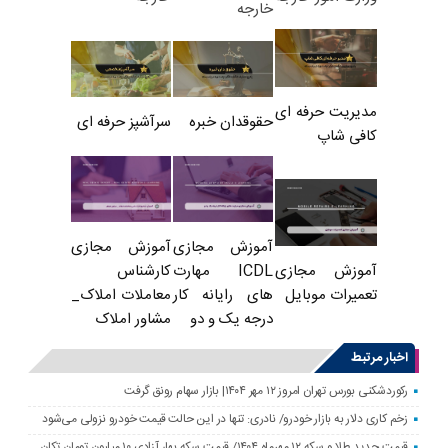
خارجه
مدیریت حرفه ای
حقوقدان خبره
سرآشپز حرفه ای
کافی شاپ
آموزش مجازی
آموزش مجازی
ICDL مهارت
کارشناس
آموزش مجازی
های رایانه کار
معاملات املاک_
تعمیرات موبایل
درجه یک و دو
مشاور املاک
اخبار مرتبط
رکوردشکنی بورس تهران امروز ۱۲ مهر ۱۴۰۴| بازار سهام رونق گرفت
زخم کاری دلار به بازار خودرو/ نادری: تنها در این حالت قیمت خودرو نزولی می‌شود
قیمت جدید طلا و سکه ۱۲ مهرماه ۱۴۰۴/ قیمت سکه بهار آزادی ۱۰ میلیون تومان تکان