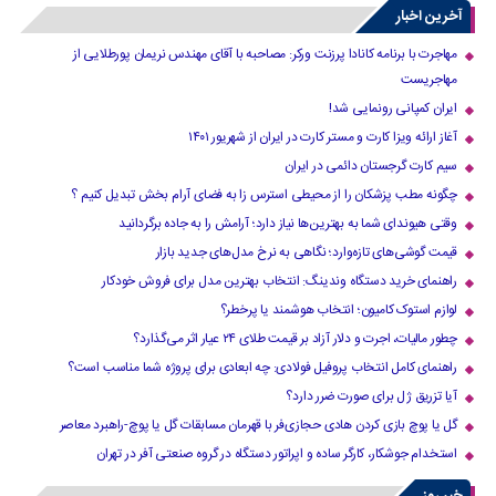
آخرین اخبار
مهاجرت با برنامه کانادا پرزنت ورکر: مصاحبه با آقای مهندس نریمان پورطلایی از
مهاجریست
ایران کمپانی رونمایی شد!
آغاز ارائه ویزا کارت و مستر کارت در ایران از شهریور ۱۴۰۱
سیم کارت گرجستان دائمی در ایران
چگونه مطب پزشکان را از محیطی استرس زا به فضای آرام بخش تبدیل کنیم ؟
وقتی هیوندای شما به بهترین‌ها نیاز دارد؛ آرامش را به جاده برگردانید
قیمت گوشی‌های تازه‌وارد؛ نگاهی به نرخ مدل‌های جدید بازار
راهنمای خرید دستگاه وندینگ: انتخاب بهترین مدل برای فروش خودکار
لوازم استوک کامیون؛ انتخاب هوشمند یا پرخطر؟
چطور مالیات، اجرت و دلار آزاد بر قیمت طلای ۲۴ عیار اثر می‌گذارد؟
راهنمای کامل انتخاب پروفیل فولادی: چه ابعادی برای پروژه شما مناسب است؟
آیا تزریق ژل برای صورت ضرر دارد​؟
گل یا پوچ بازی کردن هادی حجازی‌فر با قهرمان مسابقات گل یا پوچ-راهبرد معاصر
استخدام جوشکار، کارگر ساده و اپراتور دستگاه در گروه صنعتی آفر در تهران
خبر روز