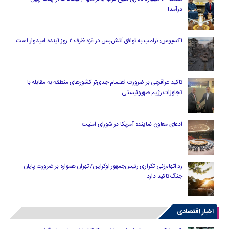
درآمد!
آکسیوس: ترامپ به توافق آتش‌بس در غزه ظرف ۲ روز آینده امیدوار است
تاکید عراقچی بر ضرورت اهتمام جدی‌تر کشورهای منطقه به مقابله با
تجاوزات رژیم صهیونیستی
ادعای معاون نماینده آمریکا در شورای امنیت
رد اتهام‌زنی تکراری رئیس‌جمهور اوکراین/ تهران همواره بر ضرورت پایان
جنگ تاکید دارد
اخبار اقتصادی