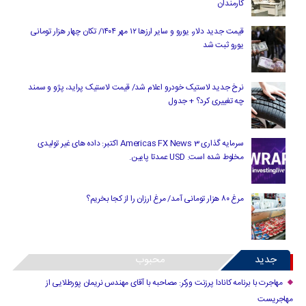
کارمندان
قیمت جدید دلار، یورو و سایر ارزها ۱۲ مهر ۱۴۰۴/ تکان چهار هزار تومانی
یورو ثبت شد
نرخ جدید لاستیک خودرو اعلام شد/ قیمت لاستیک پراید، پژو و سمند
چه تغییری کرد؟ + جدول
سرمایه گذاری Americas FX News 3 اکتبر: داده های غیر تولیدی
مخلوط شده است. USD عمدتا پایین.
مرغ ۸۰ هزار تومانی آمد/ مرغ ارزان را از کجا بخریم؟
جدید
محبوب
مهاجرت با برنامه کانادا پرزنت ورکر: مصاحبه با آقای مهندس نریمان پورطلایی از
مهاجریست