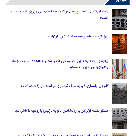
راهنمای کامل انتخاب پروفیل فولادی: چه ابعادی برای پروژه شما مناسب
است؟
بزرگ‌ترین حمله روسیه به شبکه گازی اوکراین
بیانیه وزارت خارجه ایران درباره لازم‌ الاجرا شدن «معاهده مشارکت جامع
راهبردی» بین تهران و مسکو
گاردین: بازسازی غزه به سبک کوشنر و بلر، استعمار بزک‌شده است
مسکو نقشه اوکراین برای کشاندن ناتو به درگیری با روسیه را فاش کرد
معامله ۱۴ میلیارد دلاری شیخ عرب با ترامپ / تیک‌تاک از چنگ چین