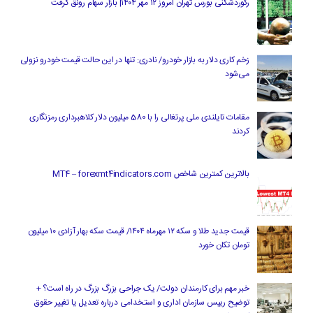
رکوردشکنی بورس تهران امروز ۱۲ مهر ۱۴۰۴| بازار سهام رونق گرفت
زخم کاری دلار به بازار خودرو/ نادری: تنها در این حالت قیمت خودرو نزولی
می‌شود
مقامات تایلندی ملی پرتغالی را با 580 میلیون دلار کلاهبرداری رمزنگاری
کردند
بالاترین کمترین شاخص MT4 – forexmt4indicators.com
قیمت جدید طلا و سکه ۱۲ مهرماه ۱۴۰۴/ قیمت سکه بهار آزادی ۱۰ میلیون
تومان تکان خورد
خبر مهم برای کارمندان دولت/ یک جراحی بزرگ بزرگ در راه است؟ +
توضیح رییس سازمان اداری و استخدامی درباره تعدیل یا تغییر حقوق