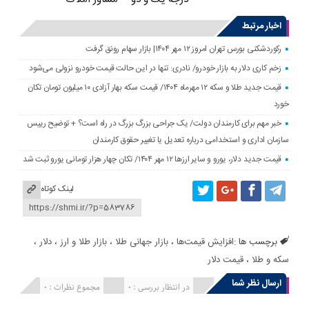
اخبار مرتبط
رکوردشکنی بورس تهران امروز ۱۲ مهر ۱۴۰۴| بازار سهام رونق گرفت
زخم کاری دلار به بازار خودرو/ نادری: تنها در این حالت قیمت خودرو نزولی می‌شود
قیمت جدید طلا و سکه ۱۲ مهرماه ۱۴۰۴/ قیمت سکه بهار آزادی ۱۰ میلیون تومان تکان
خورد
خبر مهم برای کارمندان دولت/ یک جراحی بزرگ بزرگ در راه است؟ + توضیح رییس
سازمان اداری و استخدامی درباره تعدیل یا تغییر حقوق کارمندان
قیمت جدید دلار، یورو و سایر ارزها ۱۲ مهر ۱۴۰۴/ تکان چهار هزار تومانی یورو ثبت شد
لینک کوتاه
برچسب ها :
افزایش قیمت‌ها
،
بازار جهانی طلا
،
بازار طلا و ارز
،
دلار
،
سکه و طلا
،
قیمت دلار
ارسال نظر شما
انتشار یافته : 0
در انتظار بررسی : 0
مجموع نظرات : 0