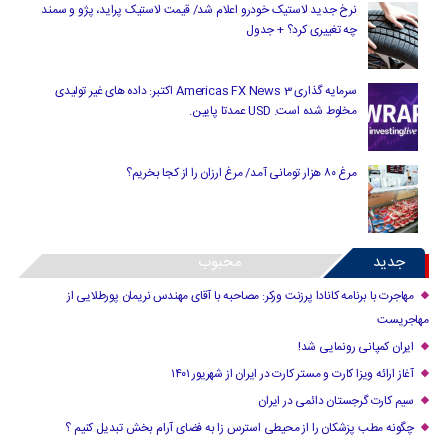
نرخ جدید لاستیک خودرو اعلام شد/ قیمت لاستیک پراید، پژو و سمند
چه تغییری کرد؟ + جدول
سرمایه گذاری Americas FX News 3 اکتبر: داده های غیر تولیدی
مخلوط شده است. USD عمدتا پایین.
مرغ ۸۰ هزار تومانی آمد/ مرغ ارزان را از کجا بخریم؟
جدید
محبوب
مهاجرت با برنامه کانادا پرزنت ورکر: مصاحبه با آقای مهندس نریمان پورطلایی از
مهاجریست
ایران کمپانی رونمایی شد!
آغاز ارائه ویزا کارت و مستر کارت در ایران از شهریور ۱۴۰۱
سیم کارت گرجستان دائمی در ایران
چگونه مطب پزشکان را از محیطی استرس زا به فضای آرام بخش تبدیل کنیم ؟