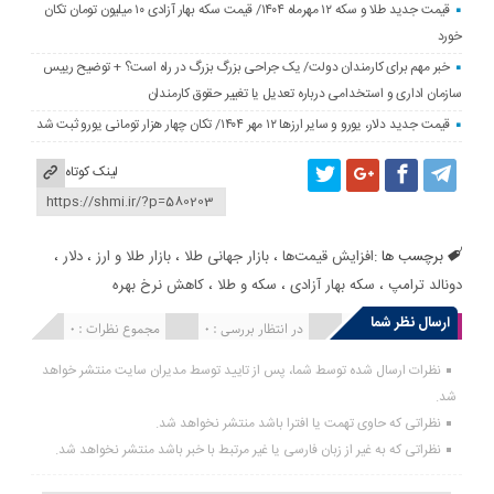
قیمت جدید طلا و سکه ۱۲ مهرماه ۱۴۰۴/ قیمت سکه بهار آزادی ۱۰ میلیون تومان تکان
خورد
خبر مهم برای کارمندان دولت/ یک جراحی بزرگ بزرگ در راه است؟ + توضیح رییس
سازمان اداری و استخدامی درباره تعدیل یا تغییر حقوق کارمندان
قیمت جدید دلار، یورو و سایر ارزها ۱۲ مهر ۱۴۰۴/ تکان چهار هزار تومانی یورو ثبت شد
لینک کوتاه
برچسب ها :
افزایش قیمت‌ها
،
بازار جهانی طلا
،
بازار طلا و ارز
،
دلار
،
دونالد ترامپ
،
سکه بهار آزادی
،
سکه و طلا
،
کاهش نرخ بهره
ارسال نظر شما
انتشار یافته : 0
در انتظار بررسی : 0
مجموع نظرات : 0
نظرات ارسال شده توسط شما، پس از تایید توسط مدیران سایت منتشر خواهد
شد.
نظراتی که حاوی تهمت یا افترا باشد منتشر نخواهد شد.
نظراتی که به غیر از زبان فارسی یا غیر مرتبط با خبر باشد منتشر نخواهد شد.