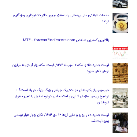
مقامات تایلندی ملی پرتغالی را با 580 میلیون دلار کلاهبرداری رمزنگاری
کردند
بالاترین کمترین شاخص MT4 – forexmt4indicators.com
قیمت جدید طلا و سکه ۱۲ مهرماه ۱۴۰۴/ قیمت سکه بهار آزادی ۱۰ میلیون
تومان تکان خورد
خبر مهم برای کارمندان دولت/ یک جراحی بزرگ بزرگ در راه است؟ +
توضیح رییس سازمان اداری و استخدامی درباره تعدیل یا تغییر حقوق
کارمندان
قیمت جدید دلار، یورو و سایر ارزها ۱۲ مهر ۱۴۰۴/ تکان چهار هزار تومانی
یورو ثبت شد