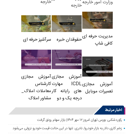
خارجه
وزارت امور خارجه
خارجه
مدیریت حرفه ای
حقوقدان خبره
سرآشپز حرفه ای
کافی شاپ
آموزش مجازی
آموزش مجازی
ICDL مهارت
کارشناس
آموزش مجازی
های رایانه کار
معاملات املاک_
تعمیرات موبایل
درجه یک و دو
مشاور املاک
اخبار مرتبط
رکوردشکنی بورس تهران امروز ۱۲ مهر ۱۴۰۴| بازار سهام رونق گرفت
زخم کاری دلار به بازار خودرو/ نادری: تنها در این حالت قیمت خودرو نزولی می‌شود