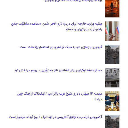
بزرگ‌ترین حمله روسیه به شبکه گازی اوکراین
بیانیه وزارت خارجه ایران درباره لازم‌ الاجرا شدن «معاهده مشارکت جامع
راهبردی» بین تهران و مسکو
گاردین: بازسازی غزه به سبک کوشنر و بلر، استعمار بزک‌شده است
مسکو نقشه اوکراین برای کشاندن ناتو به درگیری با روسیه را فاش کرد
معامله ۱۴ میلیارد دلاری شیخ عرب با ترامپ / تیک‌تاک از چنگ چین
درآمد!
آکسیوس: ترامپ به توافق آتش‌بس در غزه ظرف ۲ روز آینده امیدوار است