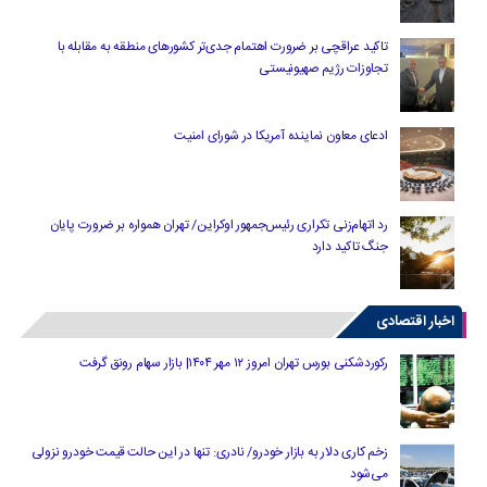
تاکید عراقچی بر ضرورت اهتمام جدی‌تر کشورهای منطقه به مقابله با
تجاوزات رژیم صهیونیستی
ادعای معاون نماینده آمریکا در شورای امنیت
رد اتهام‌زنی تکراری رئیس‌جمهور اوکراین/ تهران همواره بر ضرورت پایان
جنگ تاکید دارد
اخبار اقتصادی
رکوردشکنی بورس تهران امروز ۱۲ مهر ۱۴۰۴| بازار سهام رونق گرفت
زخم کاری دلار به بازار خودرو/ نادری: تنها در این حالت قیمت خودرو نزولی
می‌شود