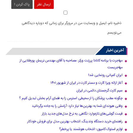
ارسال نظر
پاک کردن !
ذخیره نام، ایمیل و وبسایت من در مرورگر برای زمانی که دوباره دیدگاهی
می‌نویسم.
آخرین اخبار
مهاجرت با برنامه کانادا پرزنت ورکر: مصاحبه با آقای مهندس نریمان پورطلایی از
مهاجریست
ایران کمپانی رونمایی شد!
آغاز ارائه ویزا کارت و مستر کارت در ایران از شهریور ۱۴۰۱
سیم کارت گرجستان دائمی در ایران
چگونه مطب پزشکان را از محیطی استرس زا به فضای آرام بخش تبدیل کنیم ؟
وقتی هیوندای شما به بهترین‌ها نیاز دارد؛ آرامش را به جاده برگردانید
قیمت گوشی‌های تازه‌وارد؛ نگاهی به نرخ مدل‌های جدید بازار
راهنمای خرید دستگاه وندینگ: انتخاب بهترین مدل برای فروش خودکار
لوازم استوک کامیون؛ انتخاب هوشمند یا پرخطر؟