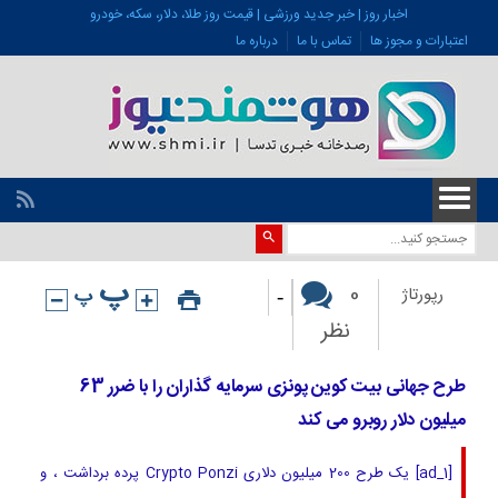
اخبار روز | خبر جدید ورزشی | قیمت روز طلا، دلار، سکه، خودرو
اعتبارات و مجوز ها
تماس با ما
درباره ما
-
0
رپورتاژ
نظر
طرح جهانی بیت کوین پونزی سرمایه گذاران را با ضرر 63
میلیون دلار روبرو می کند
[ad_1] یک طرح 200 میلیون دلاری Crypto Ponzi پرده برداشت ، و