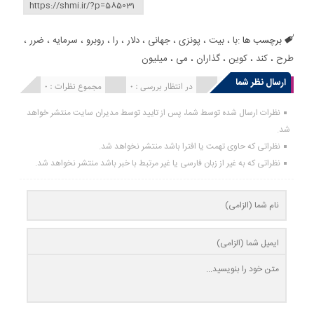
برچسب ها :
با
،
بیت
،
پونزی
،
جهانی
،
دلار
،
را
،
روبرو
،
سرمایه
،
ضرر
،
طرح
،
کند
،
کوین
،
گذاران
،
می
،
میلیون
ارسال نظر شما
انتشار یافته : 0
در انتظار بررسی : 0
مجموع نظرات : 0
نظرات ارسال شده توسط شما، پس از تایید توسط مدیران سایت منتشر خواهد
شد.
نظراتی که حاوی تهمت یا افترا باشد منتشر نخواهد شد.
نظراتی که به غیر از زبان فارسی یا غیر مرتبط با خبر باشد منتشر نخواهد شد.