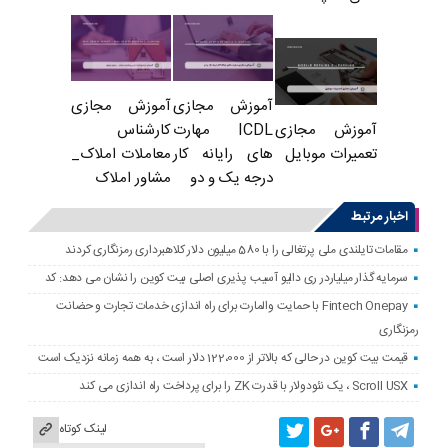
آموزش مجازی
آموزش مجازی
ICDL مهارت
کارشناس
آموزش مجازی
های رایانه کار
معاملات املاک_
تعمیرات موبایل
درجه یک و دو
مشاور املاک
اخبار مرتبط
مقامات تایلندی ملی پرتغالی را با 580 میلیون دلار کلاهبرداری رمزنگاری کردند
سرمایه گذار میلیاردر ری دالیو آسیب پذیری اصلی بیت کوین را نشان می دهد: کد
Fintech Onepay با حمایت والمارت برای راه اندازی خدمات تجارت و حضانت
رمزنگاری
قیمت بیت کوین در حالی که بالاتر از 122،000 دلار است ، به همه زمانه نزدیک است
Scroll USX ، یک نئودولار با قدرت ZK را برای پرداخت راه اندازی می کند
لینک کوتاه