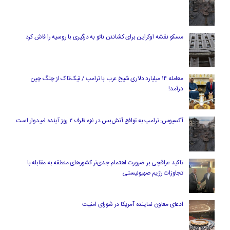
مسکو نقشه اوکراین برای کشاندن ناتو به درگیری با روسیه را فاش کرد
معامله ۱۴ میلیارد دلاری شیخ عرب با ترامپ / تیک‌تاک از چنگ چین
درآمد!
آکسیوس: ترامپ به توافق آتش‌بس در غزه ظرف ۲ روز آینده امیدوار است
تاکید عراقچی بر ضرورت اهتمام جدی‌تر کشورهای منطقه به مقابله با
تجاوزات رژیم صهیونیستی
ادعای معاون نماینده آمریکا در شورای امنیت