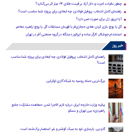
چطور مالیات، اجرت و دلار آزاد بر قیمت طلای ۲۴ عیار اثر می‌گذارد؟
راهنمای کامل انتخاب پروفیل فولادی: چه ابعادی برای پروژه شما مناسب است؟
آیا تزریق ژل برای صورت ضرر دارد​؟
گل یا پوچ بازی کردن هادی حجازی‌فر با قهرمان مسابقات گل یا پوچ-راهبرد معاصر
استخدام جوشکار، کارگر ساده و اپراتور دستگاه در گروه صنعتی آفر در تهران
خبر روز
راهنمای کامل انتخاب پروفیل فولادی: چه ابعادی برای پروژه شما مناسب
است؟
بزرگ‌ترین حمله روسیه به شبکه گازی اوکراین
بیانیه وزارت خارجه ایران درباره لازم‌ الاجرا شدن «معاهده مشارکت جامع
راهبردی» بین تهران و مسکو
گاردین: بازسازی غزه به سبک کوشنر و بلر، استعمار بزک‌شده است