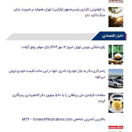
رد اتهام‌زنی تکراری رئیس‌جمهور اوکراین/ تهران همواره بر ضرورت پایان
جنگ تاکید دارد
اخبار اقتصادی
رکوردشکنی بورس تهران امروز ۱۲ مهر ۱۴۰۴| بازار سهام رونق گرفت
زخم کاری دلار به بازار خودرو/ نادری: تنها در این حالت قیمت خودرو نزولی
می‌شود
مقامات تایلندی ملی پرتغالی را با 580 میلیون دلار کلاهبرداری رمزنگاری
کردند
بالاترین کمترین شاخص MT4 – forexmt4indicators.com