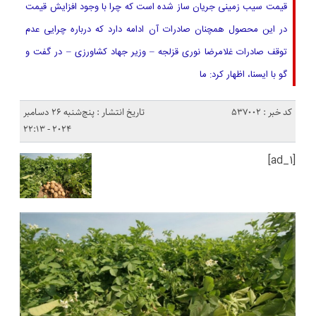
قیمت سیب زمینی جریان ساز شده است که چرا با وجود افزایش قیمت
در این محصول همچنان صادرات آن ادامه دارد که درباره چرایی عدم
توقف صادرات غلامرضا نوری قزلجه – وزیر جهاد کشاورزی – در گفت و
گو با ایسنا، اظهار کرد: ما
کد خبر : 537002
تاریخ انتشار : پنج‌شنبه 26 دسامبر
2024 - 22:13
[ad_1]