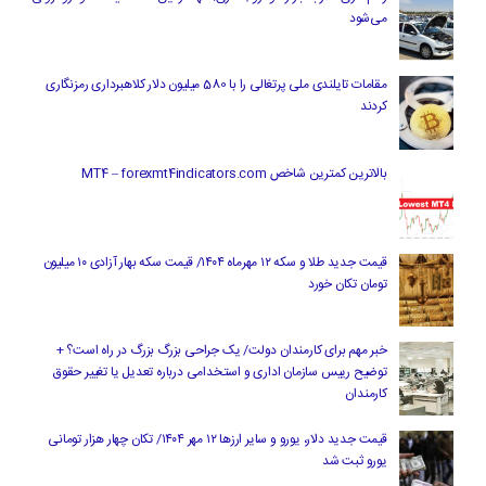
می‌شود
مقامات تایلندی ملی پرتغالی را با 580 میلیون دلار کلاهبرداری رمزنگاری
کردند
بالاترین کمترین شاخص MT4 – forexmt4indicators.com
قیمت جدید طلا و سکه ۱۲ مهرماه ۱۴۰۴/ قیمت سکه بهار آزادی ۱۰ میلیون
تومان تکان خورد
خبر مهم برای کارمندان دولت/ یک جراحی بزرگ بزرگ در راه است؟ +
توضیح رییس سازمان اداری و استخدامی درباره تعدیل یا تغییر حقوق
کارمندان
قیمت جدید دلار، یورو و سایر ارزها ۱۲ مهر ۱۴۰۴/ تکان چهار هزار تومانی
یورو ثبت شد