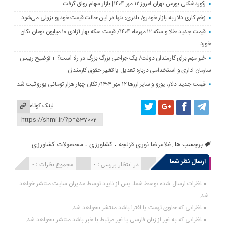
رکوردشکنی بورس تهران امروز ۱۲ مهر ۱۴۰۴| بازار سهام رونق گرفت
زخم کاری دلار به بازار خودرو/ نادری: تنها در این حالت قیمت خودرو نزولی می‌شود
قیمت جدید طلا و سکه ۱۲ مهرماه ۱۴۰۴/ قیمت سکه بهار آزادی ۱۰ میلیون تومان تکان
خورد
خبر مهم برای کارمندان دولت/ یک جراحی بزرگ بزرگ در راه است؟ + توضیح رییس
سازمان اداری و استخدامی درباره تعدیل یا تغییر حقوق کارمندان
قیمت جدید دلار، یورو و سایر ارزها ۱۲ مهر ۱۴۰۴/ تکان چهار هزار تومانی یورو ثبت شد
لینک کوتاه
برچسب ها :
غلامرضا نوری قزلجه
،
کشاورزی
،
محصولات کشاورزی
ارسال نظر شما
انتشار یافته : 0
در انتظار بررسی : 0
مجموع نظرات : 0
نظرات ارسال شده توسط شما، پس از تایید توسط مدیران سایت منتشر خواهد
شد.
نظراتی که حاوی تهمت یا افترا باشد منتشر نخواهد شد.
نظراتی که به غیر از زبان فارسی یا غیر مرتبط با خبر باشد منتشر نخواهد شد.