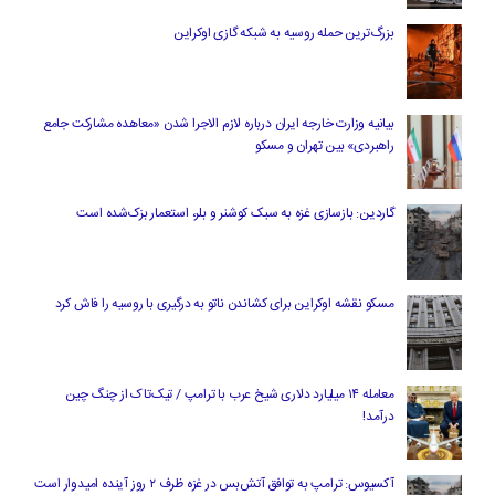
بزرگ‌ترین حمله روسیه به شبکه گازی اوکراین
بیانیه وزارت خارجه ایران درباره لازم‌ الاجرا شدن «معاهده مشارکت جامع
راهبردی» بین تهران و مسکو
گاردین: بازسازی غزه به سبک کوشنر و بلر، استعمار بزک‌شده است
مسکو نقشه اوکراین برای کشاندن ناتو به درگیری با روسیه را فاش کرد
معامله ۱۴ میلیارد دلاری شیخ عرب با ترامپ / تیک‌تاک از چنگ چین
درآمد!
آکسیوس: ترامپ به توافق آتش‌بس در غزه ظرف ۲ روز آینده امیدوار است