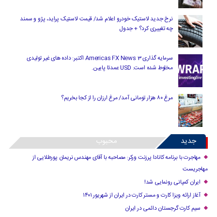
نرخ جدید لاستیک خودرو اعلام شد/ قیمت لاستیک پراید، پژو و سمند
چه تغییری کرد؟ + جدول
سرمایه گذاری Americas FX News 3 اکتبر: داده های غیر تولیدی
مخلوط شده است. USD عمدتا پایین.
مرغ ۸۰ هزار تومانی آمد/ مرغ ارزان را از کجا بخریم؟
جدید
محبوب
مهاجرت با برنامه کانادا پرزنت ورکر: مصاحبه با آقای مهندس نریمان پورطلایی از
مهاجریست
ایران کمپانی رونمایی شد!
آغاز ارائه ویزا کارت و مستر کارت در ایران از شهریور ۱۴۰۱
سیم کارت گرجستان دائمی در ایران