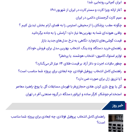
ایران کمپانی رونمایی شد!
آغاز ارائه ویزا کارت و مستر کارت در ایران از شهریور ۱۴۰۱
سیم کارت گرجستان دائمی در ایران
چگونه مطب پزشکان را از محیطی استرس زا به فضای آرام بخش تبدیل کنیم ؟
وقتی هیوندای شما به بهترین‌ها نیاز دارد؛ آرامش را به جاده برگردانید
قیمت گوشی‌های تازه‌وارد؛ نگاهی به نرخ مدل‌های جدید بازار
راهنمای خرید دستگاه وندینگ: انتخاب بهترین مدل برای فروش خودکار
لوازم استوک کامیون؛ انتخاب هوشمند یا پرخطر؟
چطور مالیات، اجرت و دلار آزاد بر قیمت طلای ۲۴ عیار اثر می‌گذارد؟
راهنمای کامل انتخاب پروفیل فولادی: چه ابعادی برای پروژه شما مناسب است؟
آیا تزریق ژل برای صورت ضرر دارد​؟
گل یا پوچ بازی کردن هادی حجازی‌فر با قهرمان مسابقات گل یا پوچ-راهبرد معاصر
استخدام جوشکار، کارگر ساده و اپراتور دستگاه در گروه صنعتی آفر در تهران
خبر روز
راهنمای کامل انتخاب پروفیل فولادی: چه ابعادی برای پروژه شما مناسب
است؟