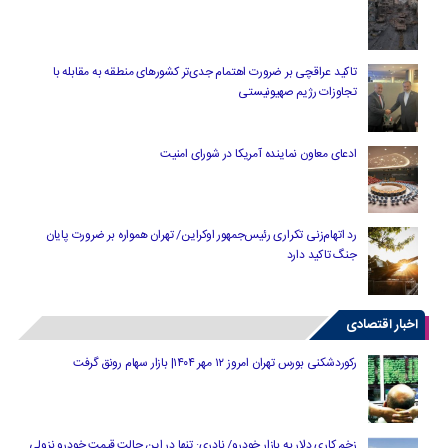
تاکید عراقچی بر ضرورت اهتمام جدی‌تر کشورهای منطقه به مقابله با
تجاوزات رژیم صهیونیستی
ادعای معاون نماینده آمریکا در شورای امنیت
رد اتهام‌زنی تکراری رئیس‌جمهور اوکراین/ تهران همواره بر ضرورت پایان
جنگ تاکید دارد
اخبار اقتصادی
رکوردشکنی بورس تهران امروز ۱۲ مهر ۱۴۰۴| بازار سهام رونق گرفت
زخم کاری دلار به بازار خودرو/ نادری: تنها در این حالت قیمت خودرو نزولی