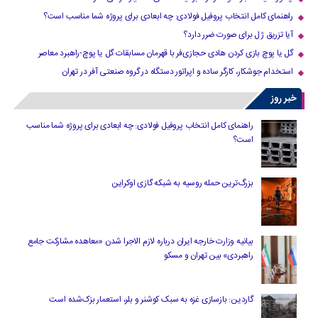
راهنمای کامل انتخاب پروفیل فولادی: چه ابعادی برای پروژه شما مناسب است؟
آیا تزریق ژل برای صورت ضرر دارد​؟
گل یا پوچ بازی کردن هادی حجازی‌فر با قهرمان مسابقات گل یا پوچ-راهبرد معاصر
استخدام جوشکار، کارگر ساده و اپراتور دستگاه در گروه صنعتی آفر در تهران
خبر روز
راهنمای کامل انتخاب پروفیل فولادی: چه ابعادی برای پروژه شما مناسب
است؟
بزرگ‌ترین حمله روسیه به شبکه گازی اوکراین
بیانیه وزارت خارجه ایران درباره لازم‌ الاجرا شدن «معاهده مشارکت جامع
راهبردی» بین تهران و مسکو
گاردین: بازسازی غزه به سبک کوشنر و بلر، استعمار بزک‌شده است