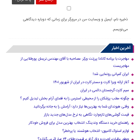
ذخیره نام، ایمیل و وبسایت من در مرورگر برای زمانی که دوباره دیدگاهی
می‌نویسم.
آخرین اخبار
مهاجرت با برنامه کانادا پرزنت ورکر: مصاحبه با آقای مهندس نریمان پورطلایی از
مهاجریست
ایران کمپانی رونمایی شد!
آغاز ارائه ویزا کارت و مستر کارت در ایران از شهریور ۱۴۰۱
سیم کارت گرجستان دائمی در ایران
چگونه مطب پزشکان را از محیطی استرس زا به فضای آرام بخش تبدیل کنیم ؟
وقتی هیوندای شما به بهترین‌ها نیاز دارد؛ آرامش را به جاده برگردانید
قیمت گوشی‌های تازه‌وارد؛ نگاهی به نرخ مدل‌های جدید بازار
راهنمای خرید دستگاه وندینگ: انتخاب بهترین مدل برای فروش خودکار
لوازم استوک کامیون؛ انتخاب هوشمند یا پرخطر؟
چطور مالیات، اجرت و دلار آزاد بر قیمت طلای ۲۴ عیار اثر می‌گذارد؟