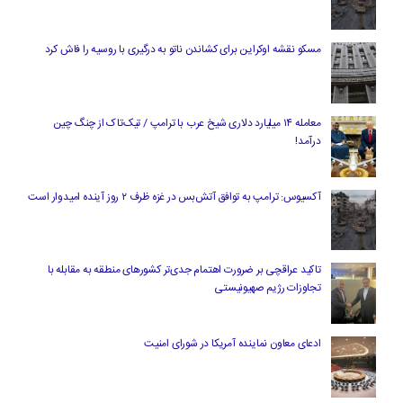
مسکو نقشه اوکراین برای کشاندن ناتو به درگیری با روسیه را فاش کرد
معامله ۱۴ میلیارد دلاری شیخ عرب با ترامپ / تیک‌تاک از چنگ چین
درآمد!
آکسیوس: ترامپ به توافق آتش‌بس در غزه ظرف ۲ روز آینده امیدوار است
تاکید عراقچی بر ضرورت اهتمام جدی‌تر کشورهای منطقه به مقابله با
تجاوزات رژیم صهیونیستی
ادعای معاون نماینده آمریکا در شورای امنیت