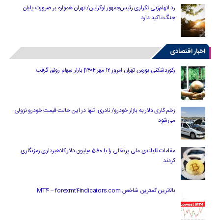
رد اتهام‌زنی تکراری رئیس‌جمهور اوکراین/ تهران همواره بر ضرورت پایان
جنگ تاکید دارد
اخبار اقتصادی
رکوردشکنی بورس تهران امروز ۱۲ مهر ۱۴۰۴| بازار سهام رونق گرفت
زخم کاری دلار به بازار خودرو/ نادری: تنها در این حالت قیمت خودرو نزولی
می‌شود
مقامات تایلندی ملی پرتغالی را با 580 میلیون دلار کلاهبرداری رمزنگاری
کردند
بالاترین کمترین شاخص MT4 – forexmt4indicators.com