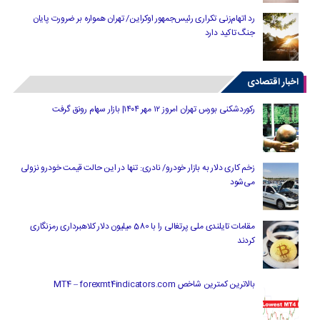
رد اتهام‌زنی تکراری رئیس‌جمهور اوکراین/ تهران همواره بر ضرورت پایان
جنگ تاکید دارد
اخبار اقتصادی
رکوردشکنی بورس تهران امروز ۱۲ مهر ۱۴۰۴| بازار سهام رونق گرفت
زخم کاری دلار به بازار خودرو/ نادری: تنها در این حالت قیمت خودرو نزولی
می‌شود
مقامات تایلندی ملی پرتغالی را با 580 میلیون دلار کلاهبرداری رمزنگاری
کردند
بالاترین کمترین شاخص MT4 – forexmt4indicators.com