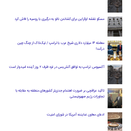
مسکو نقشه اوکراین برای کشاندن ناتو به درگیری با روسیه را فاش کرد
معامله ۱۴ میلیارد دلاری شیخ عرب با ترامپ / تیک‌تاک از چنگ چین
درآمد!
آکسیوس: ترامپ به توافق آتش‌بس در غزه ظرف ۲ روز آینده امیدوار است
تاکید عراقچی بر ضرورت اهتمام جدی‌تر کشورهای منطقه به مقابله با
تجاوزات رژیم صهیونیستی
ادعای معاون نماینده آمریکا در شورای امنیت