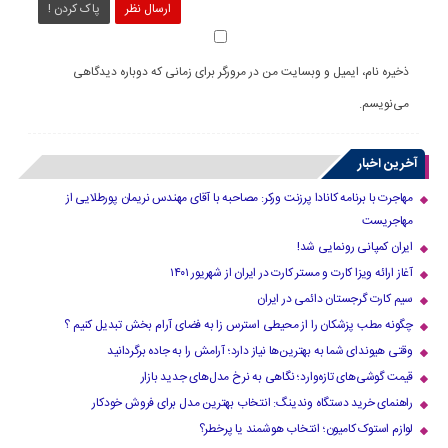
ارسال نظر
پاک کردن !
ذخیره نام، ایمیل و وبسایت من در مرورگر برای زمانی که دوباره دیدگاهی
می‌نویسم.
آخرین اخبار
مهاجرت با برنامه کانادا پرزنت ورکر: مصاحبه با آقای مهندس نریمان پورطلایی از
مهاجریست
ایران کمپانی رونمایی شد!
آغاز ارائه ویزا کارت و مستر کارت در ایران از شهریور ۱۴۰۱
سیم کارت گرجستان دائمی در ایران
چگونه مطب پزشکان را از محیطی استرس زا به فضای آرام بخش تبدیل کنیم ؟
وقتی هیوندای شما به بهترین‌ها نیاز دارد؛ آرامش را به جاده برگردانید
قیمت گوشی‌های تازه‌وارد؛ نگاهی به نرخ مدل‌های جدید بازار
راهنمای خرید دستگاه وندینگ: انتخاب بهترین مدل برای فروش خودکار
لوازم استوک کامیون؛ انتخاب هوشمند یا پرخطر؟