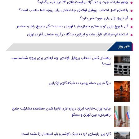
چطور مالیات، اجرت و دلار آزاد بر قیمت طلای ۲۴ عیار اثر می‌گذارد؟
راهنمای کامل انتخاب پروفیل فولادی: چه ابعادی برای پروژه شما مناسب است؟
آیا تزریق ژل برای صورت ضرر دارد​؟
گل یا پوچ بازی کردن هادی حجازی‌فر با قهرمان مسابقات گل یا پوچ-راهبرد معاصر
استخدام جوشکار، کارگر ساده و اپراتور دستگاه در گروه صنعتی آفر در تهران
خبر روز
راهنمای کامل انتخاب پروفیل فولادی: چه ابعادی برای پروژه شما مناسب
است؟
بزرگ‌ترین حمله روسیه به شبکه گازی اوکراین
بیانیه وزارت خارجه ایران درباره لازم‌ الاجرا شدن «معاهده مشارکت جامع
راهبردی» بین تهران و مسکو
گاردین: بازسازی غزه به سبک کوشنر و بلر، استعمار بزک‌شده است