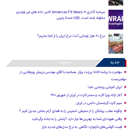
سرمایه گذاری Americas FX News 3 اکتبر: داده های غیر تولیدی
مخلوط شده است. USD عمدتا پایین.
مرغ ۸۰ هزار تومانی آمد/ مرغ ارزان را از کجا بخریم؟
جدید
محبوب
مهاجرت با برنامه کانادا پرزنت ورکر: مصاحبه با آقای مهندس نریمان پورطلایی از
مهاجریست
ایران کمپانی رونمایی شد!
آغاز ارائه ویزا کارت و مستر کارت در ایران از شهریور ۱۴۰۱
سیم کارت گرجستان دائمی در ایران
چگونه مطب پزشکان را از محیطی استرس زا به فضای آرام بخش تبدیل کنیم ؟
وقتی هیوندای شما به بهترین‌ها نیاز دارد؛ آرامش را به جاده برگردانید
قیمت گوشی‌های تازه‌وارد؛ نگاهی به نرخ مدل‌های جدید بازار