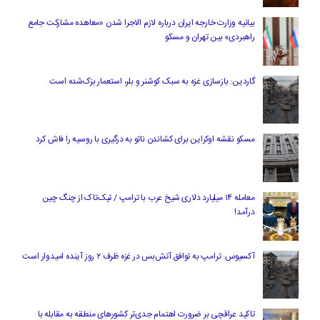
بیانیه وزارت خارجه ایران درباره لازم‌ الاجرا شدن «معاهده مشارکت جامع
راهبردی» بین تهران و مسکو
گاردین: بازسازی غزه به سبک کوشنر و بلر، استعمار بزک‌شده است
مسکو نقشه اوکراین برای کشاندن ناتو به درگیری با روسیه را فاش کرد
معامله ۱۴ میلیارد دلاری شیخ عرب با ترامپ / تیک‌تاک از چنگ چین
درآمد!
آکسیوس: ترامپ به توافق آتش‌بس در غزه ظرف ۲ روز آینده امیدوار است
تاکید عراقچی بر ضرورت اهتمام جدی‌تر کشورهای منطقه به مقابله با