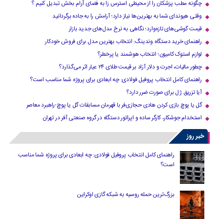
چگونه مطب پزشکان را از محیطی استرس زا به فضای آرام بخش تبدیل کنیم ؟
وقتی هیوندای شما به بهترین‌ها نیاز دارد؛ آرامش را به جاده برگردانید
قیمت گوشی‌های تازه‌وارد؛ نگاهی به نرخ مدل‌های جدید بازار
راهنمای خرید دستگاه وندینگ: انتخاب بهترین مدل برای فروش خودکار
لوازم استوک کامیون؛ انتخاب هوشمند یا پرخطر؟
چطور مالیات، اجرت و دلار آزاد بر قیمت طلای ۲۴ عیار اثر می‌گذارد؟
راهنمای کامل انتخاب پروفیل فولادی: چه ابعادی برای پروژه شما مناسب است؟
آیا تزریق ژل برای صورت ضرر دارد​؟
گل یا پوچ بازی کردن هادی حجازی‌فر با قهرمان مسابقات گل یا پوچ-راهبرد معاصر
استخدام جوشکار، کارگر ساده و اپراتور دستگاه در گروه صنعتی آفر در تهران
خبر روز
راهنمای کامل انتخاب پروفیل فولادی: چه ابعادی برای پروژه شما مناسب
است؟
بزرگ‌ترین حمله روسیه به شبکه گازی اوکراین