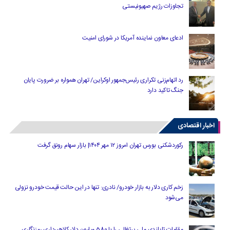
تجاوزات رژیم صهیونیستی
ادعای معاون نماینده آمریکا در شورای امنیت
رد اتهام‌زنی تکراری رئیس‌جمهور اوکراین/ تهران همواره بر ضرورت پایان
جنگ تاکید دارد
اخبار اقتصادی
رکوردشکنی بورس تهران امروز ۱۲ مهر ۱۴۰۴| بازار سهام رونق گرفت
زخم کاری دلار به بازار خودرو/ نادری: تنها در این حالت قیمت خودرو نزولی
می‌شود
مقامات تایلندی ملی پرتغالی را با 580 میلیون دلار کلاهبرداری رمزنگاری