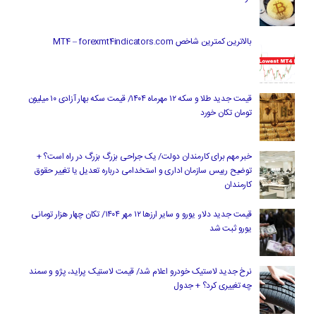
بالاترین کمترین شاخص MT4 – forexmt4indicators.com
قیمت جدید طلا و سکه ۱۲ مهرماه ۱۴۰۴/ قیمت سکه بهار آزادی ۱۰ میلیون
تومان تکان خورد
خبر مهم برای کارمندان دولت/ یک جراحی بزرگ بزرگ در راه است؟ +
توضیح رییس سازمان اداری و استخدامی درباره تعدیل یا تغییر حقوق
کارمندان
قیمت جدید دلار، یورو و سایر ارزها ۱۲ مهر ۱۴۰۴/ تکان چهار هزار تومانی
یورو ثبت شد
نرخ جدید لاستیک خودرو اعلام شد/ قیمت لاستیک پراید، پژو و سمند
چه تغییری کرد؟ + جدول