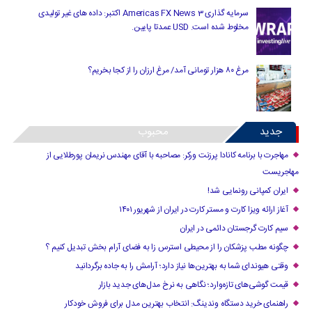
سرمایه گذاری Americas FX News 3 اکتبر: داده های غیر تولیدی
مخلوط شده است. USD عمدتا پایین.
مرغ ۸۰ هزار تومانی آمد/ مرغ ارزان را از کجا بخریم؟
جدید
محبوب
مهاجرت با برنامه کانادا پرزنت ورکر: مصاحبه با آقای مهندس نریمان پورطلایی از
مهاجریست
ایران کمپانی رونمایی شد!
آغاز ارائه ویزا کارت و مستر کارت در ایران از شهریور ۱۴۰۱
سیم کارت گرجستان دائمی در ایران
چگونه مطب پزشکان را از محیطی استرس زا به فضای آرام بخش تبدیل کنیم ؟
وقتی هیوندای شما به بهترین‌ها نیاز دارد؛ آرامش را به جاده برگردانید
قیمت گوشی‌های تازه‌وارد؛ نگاهی به نرخ مدل‌های جدید بازار
راهنمای خرید دستگاه وندینگ: انتخاب بهترین مدل برای فروش خودکار