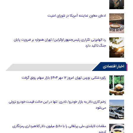
ادعای معاون نماینده آمریکا در شورای امنیت
رد اتهام‌زنی تکراری رئیس‌جمهور اوکراین/ تهران همواره بر ضرورت پایان
جنگ تاکید دارد
اخبار اقتصادی
رکوردشکنی بورس تهران امروز ۱۲ مهر ۱۴۰۴| بازار سهام رونق گرفت
زخم کاری دلار به بازار خودرو/ نادری: تنها در این حالت قیمت خودرو نزولی
می‌شود
مقامات تایلندی ملی پرتغالی را با 580 میلیون دلار کلاهبرداری رمزنگاری
کردند