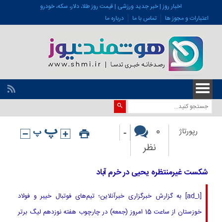
اخبار روز | خبر جدید ورزشی | قیمت روز طلا، دلار، سکه، خودرو
اعتبارات و مجوز ها
تماس با ما
درباره ما
-
0
رپورتاژ
نظر
شکست غیرمنتظره یحیی در خرم آباد
[ad_1] به گزارش خبرگزاری خبرآنلاین؛ تیم‌های فوتبال خیبر و فولاد
خوزستان از ساعت 15 امروز (جمعه) در چارچوب هفته نوزدهم لیگ برتر