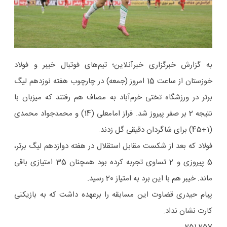
به گزارش خبرگزاری خبرآنلاین؛ تیم‌های فوتبال خیبر و فولاد
خوزستان از ساعت 15 امروز (جمعه) در چارچوب هفته نوزدهم لیگ
برتر در ورزشگاه تختی خرم‌آباد به مصاف هم رفتند که میزبان با
نتیجه 2 بر صفر پیروز شد. فراز امامعلی (14) و محمدجواد محمدی
(1+45) برای شاگردان دقیقی گل زدند.
فولاد که بعد از شکست مقابل استقلال در هفته دوازدهم لیگ برتر،
5 پیروزی و 2 تساوی تجربه کرده بود همچنان 35 امتیازی باقی
ماند. خیبر هم با این برد به امتیاز 20 رسید.
پیام حیدری قضاوت این مسابقه را برعهده داشت که به بازیکنی
کارت نشان نداد.