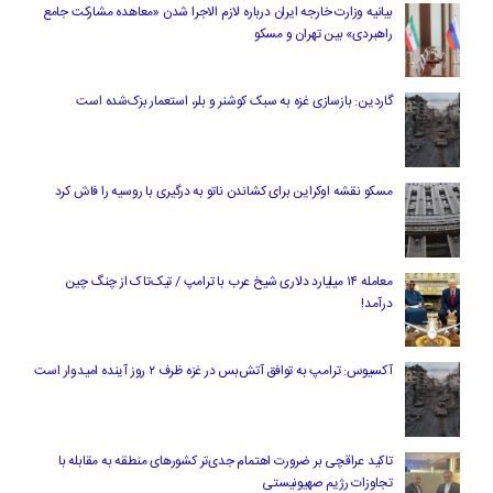
بیانیه وزارت خارجه ایران درباره لازم‌ الاجرا شدن «معاهده مشارکت جامع
راهبردی» بین تهران و مسکو
گاردین: بازسازی غزه به سبک کوشنر و بلر، استعمار بزک‌شده است
مسکو نقشه اوکراین برای کشاندن ناتو به درگیری با روسیه را فاش کرد
معامله ۱۴ میلیارد دلاری شیخ عرب با ترامپ / تیک‌تاک از چنگ چین
درآمد!
آکسیوس: ترامپ به توافق آتش‌بس در غزه ظرف ۲ روز آینده امیدوار است
تاکید عراقچی بر ضرورت اهتمام جدی‌تر کشورهای منطقه به مقابله با
تجاوزات رژیم صهیونیستی