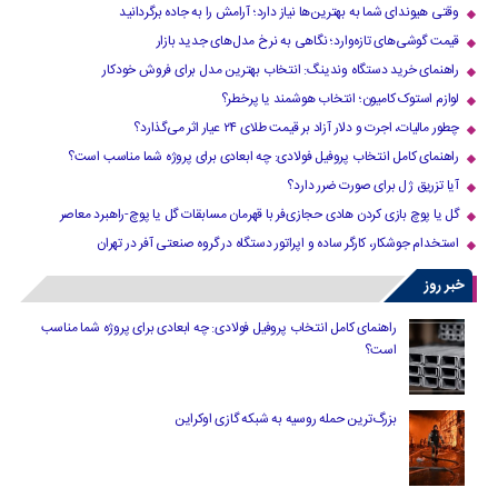
وقتی هیوندای شما به بهترین‌ها نیاز دارد؛ آرامش را به جاده برگردانید
قیمت گوشی‌های تازه‌وارد؛ نگاهی به نرخ مدل‌های جدید بازار
راهنمای خرید دستگاه وندینگ: انتخاب بهترین مدل برای فروش خودکار
لوازم استوک کامیون؛ انتخاب هوشمند یا پرخطر؟
چطور مالیات، اجرت و دلار آزاد بر قیمت طلای ۲۴ عیار اثر می‌گذارد؟
راهنمای کامل انتخاب پروفیل فولادی: چه ابعادی برای پروژه شما مناسب است؟
آیا تزریق ژل برای صورت ضرر دارد​؟
گل یا پوچ بازی کردن هادی حجازی‌فر با قهرمان مسابقات گل یا پوچ-راهبرد معاصر
استخدام جوشکار، کارگر ساده و اپراتور دستگاه در گروه صنعتی آفر در تهران
خبر روز
راهنمای کامل انتخاب پروفیل فولادی: چه ابعادی برای پروژه شما مناسب
است؟
بزرگ‌ترین حمله روسیه به شبکه گازی اوکراین