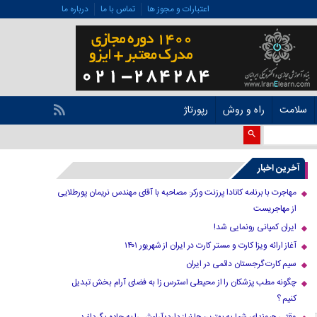
اعتبارات و مجوز ها
تماس با ما
درباره ما
سلامت
راه و روش
رپورتاژ
آخرین اخبار
مهاجرت با برنامه کانادا پرزنت ورکر: مصاحبه با آقای مهندس نریمان پورطلایی
از مهاجریست
ایران کمپانی رونمایی شد!
آغاز ارائه ویزا کارت و مستر کارت در ایران از شهریور ۱۴۰۱
سیم کارت گرجستان دائمی در ایران
چگونه مطب پزشکان را از محیطی استرس زا به فضای آرام بخش تبدیل
کنیم ؟