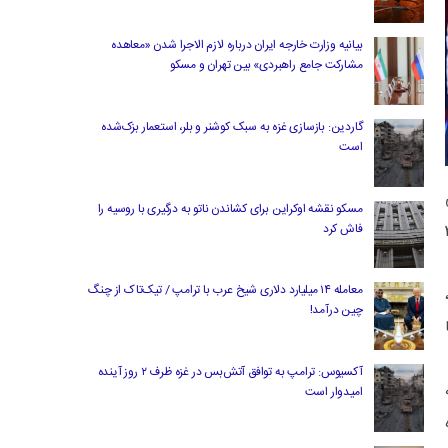
بیانیه وزارت خارجه ایران درباره لازم‌ الاجرا شدن «معاهده
مشارکت جامع راهبردی» بین تهران و مسکو
گاردین: بازسازی غزه به سبک کوشنر و بلر، استعمار بزک‌شده
است
زبانی
مسکو نقشه اوکراین برای کشاندن ناتو به درگیری با روسیه را
فاش کرد
به مصاف تیم میزبان رفت و با نتیجه 3
معامله ۱۴ میلیارد دلاری شیخ عرب با ترامپ / تیک‌تاک از چنگ
چین درآمد!
آکسیوس: ترامپ به توافق آتش‌بس در غزه ظرف ۲ روز آینده
امیدوار است