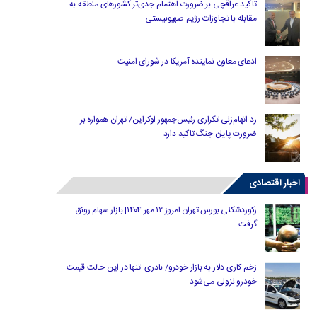
تاکید عراقچی بر ضرورت اهتمام جدی‌تر کشورهای منطقه به
مقابله با تجاوزات رژیم صهیونیستی
ادعای معاون نماینده آمریکا در شورای امنیت
رد اتهام‌زنی تکراری رئیس‌جمهور اوکراین/ تهران همواره بر
ضرورت پایان جنگ تاکید دارد
اخبار اقتصادی
رکوردشکنی بورس تهران امروز ۱۲ مهر ۱۴۰۴| بازار سهام رونق
گرفت
زخم کاری دلار به بازار خودرو/ نادری: تنها در این حالت قیمت
خودرو نزولی می‌شود