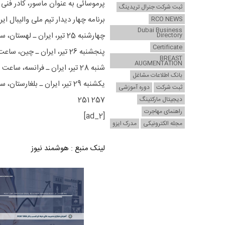
پرموسائی به عنوان ماسور، کادر فنی تیم ملی 
ثبت شرکت جنرال تریدینگ
برنامه چهار دیدار تیم ملی والیبال 
RCO NEWS
Dubai Business
چهارشنبه 25 تیر، ایران ـ لهستان، ساعت 21:30
Directory
Certificate
پنجشنبه 26 تیر، ایران ـ چین، ساعت 18
BREAST
AUGMENTATION
شنبه 28 تیر، ایران ـ فرانسه، ساعت 22
بانک اطلاعات مشاغل
یکشنبه 29 تیر، ایران ـ بلغارستان، ساعت 18:30
ثبت شرکت
دوره آموزشی
257 251
دیجیتال مارکتینگ
راهنمای مهاجرت
[ad_2]
مجله الکترونیکی
مدرک ایزو
لینک منبع
:
هوشمند نیوز