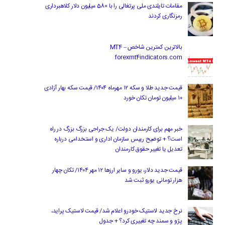
مقامات تایلندی ملی پرتغالی را با 580 میلیون دلار کلاهبرداری
رمزنگاری کردند
بالاترین کمترین شاخص MT4 –
forexmt4indicators.com
قیمت جدید طلا و سکه ۱۲ مهرماه ۱۴۰۴/ قیمت سکه بهار آزادی
۱۰ میلیون تومان تکان خورد
خبر مهم برای کارمندان دولت/ یک جراحی بزرگ بزرگ در راه
است؟ + توضیح رییس سازمان اداری و استخدامی درباره
تعدیل یا تغییر حقوق کارمندان
قیمت جدید دلار، یورو و سایر ارزها ۱۲ مهر ۱۴۰۴/ تکان چهار
هزار تومانی یورو ثبت شد
نرخ جدید لاستیک خودرو اعلام شد/ قیمت لاستیک پراید،
پژو و سمند چه تغییری کرد؟ + جدول