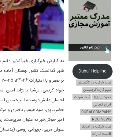
Dubai Helpline
بر صفر و با امتیازات 26-24، 25-20 و 25 بر 21 شکست خورد.
ثبت شرکت در انگلستان
جواد کریمی، عرشیا به‌نژاد، امین اس
سیم کارت گرجستان
مدرک ICDL
ثبت شرکت
احسان دانش‌دوست، امیرحسین اسفند
ایران کمپانی
حضرت‌پور، سید عیسی ناصری و مرتضی
DUBAI COMPANY
امیر خوش‌خبر به عنوان سرپرست، روبرت
RCO NEWS
ثبت شرکت در آمریکا
عنوان مربی، جیوانی روسی (بدنساز)
اقامت امارات