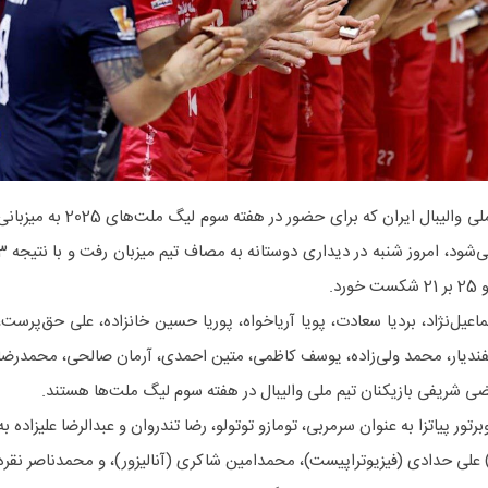
به گزارش خبرگزاری خبرآنلاین؛ تیم ملی والیبال ایران که برای حضور در هفته سوم لیگ ملت‌های 2025 به می
شهر گدانسک کشور لهستان آماده می‌شود، امروز شنبه در دیداری دوستانه 
ماعیل‌نژاد، بردیا سعادت، پویا آریاخواه، پوریا حسین خانزاده، علی حق‌پرست،
یار، محمد ولی‌زاده‌، یوسف کاظمی، متین احمدی، آرمان صالحی، محمدرضا
 شریفی بازیکنان تیم ملی والیبال در هفته سوم لیگ ملت‌ها هستند.
ور پیاتزا به عنوان سرمربی، تومازو توتولو، رضا تندروان و عبدالرضا علیزاده به
 علی حدادی (فیزیوتراپیست)، محمدامین شاکری (آنالیزور)، و محمدناصر نقره