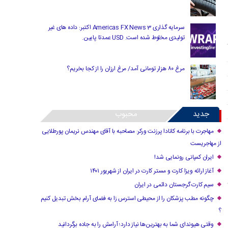
سرمایه گذاری Americas FX News 3 اکتبر: داده های غیر
تولیدی مخلوط شده است. USD عمدتا پایین.
مرغ ۸۰ هزار تومانی آمد/ مرغ ارزان را از کجا بخریم؟
جدید
محبوب
مهاجرت با برنامه کانادا پرزنت ورکر: مصاحبه با آقای مهندس نریمان پورطلایی
از مهاجریست
ایران کمپانی رونمایی شد!
آغاز ارائه ویزا کارت و مستر کارت در ایران از شهریور ۱۴۰۱
سیم کارت گرجستان دائمی در ایران
چگونه مطب پزشکان را از محیطی استرس زا به فضای آرام بخش تبدیل کنیم
؟
وقتی هیوندای شما به بهترین‌ها نیاز دارد؛ آرامش را به جاده برگردانید