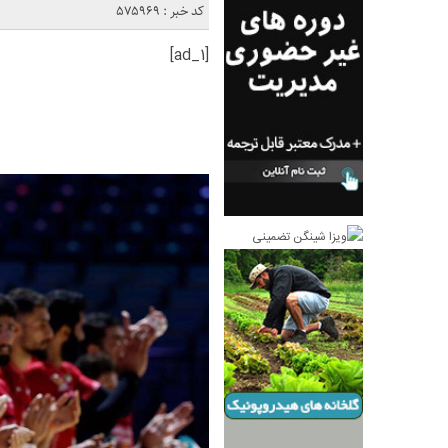
کد خبر : 575969
[ad_1]