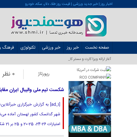
اخبار روز | خبر جدید ورزشی | قیمت روز طلا، دلار، سکه، خودرو
صفحه نخست
خبر روز
خبر ورزشی
تکنولوژی
فرهنگ و 
آغاز ارائه ویزا کارت و مستر کارت در ایران از ش_
0 نظر
رپورتاژ
شکست تیم ملی والیبال ایران مقابل
امتیازات 26-24، 25-20 و 25 بر 21 شکست خورد. جواد کریمی، عرشیا به‌نژاد،