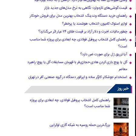
وقتی هیوندای شما به بهترین‌ها نیاز دارد؛ آرامش را به جاده برگردانید
قیمت گوشی‌های تازه‌وارد؛ نگاهی به نرخ مدل‌های جدید بازار
راهنمای خرید دستگاه وندینگ: انتخاب بهترین مدل برای فروش خودکار
لوازم استوک کامیون؛ انتخاب هوشمند یا پرخطر؟
چطور مالیات، اجرت و دلار آزاد بر قیمت طلای ۲۴ عیار اثر می‌گذارد؟
راهنمای کامل انتخاب پروفیل فولادی: چه ابعادی برای پروژه شما مناسب
است؟
آیا تزریق ژل برای صورت ضرر دارد​؟
گل یا پوچ بازی کردن هادی حجازی‌فر با قهرمان مسابقات گل یا پوچ-راهبرد
معاصر
استخدام جوشکار، کارگر ساده و اپراتور دستگاه در گروه صنعتی آفر در تهران
خبر روز
راهنمای کامل انتخاب پروفیل فولادی: چه ابعادی برای پروژه
شما مناسب است؟
بزرگ‌ترین حمله روسیه به شبکه گازی اوکراین