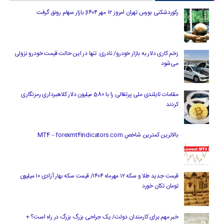
رکوردشکنی بورس تهران امروز ۱۲ مهر ۱۴۰۴| بازار سهام رونق گرفت
زخم کاری دلار به بازار خودرو/ نادری: تنها در این حالت قیمت خودرو نزولی
می‌شود
مقامات تایلندی ملی پرتغالی را با 580 میلیون دلار کلاهبرداری رمزنگاری
کردند
بالاترین کمترین شاخص MT4 – forexmt4indicators.com
قیمت جدید طلا و سکه ۱۲ مهرماه ۱۴۰۴/ قیمت سکه بهار آزادی ۱۰ میلیون
تومان تکان خورد
خبر مهم برای کارمندان دولت/ یک جراحی بزرگ بزرگ در راه است؟ +