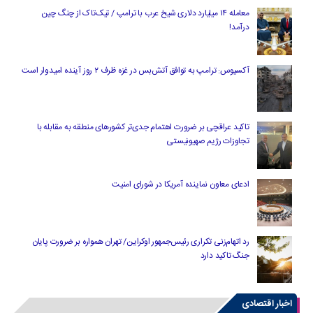
معامله ۱۴ میلیارد دلاری شیخ عرب با ترامپ / تیک‌تاک از چنگ چین
درآمد!
آکسیوس: ترامپ به توافق آتش‌بس در غزه ظرف ۲ روز آینده امیدوار است
تاکید عراقچی بر ضرورت اهتمام جدی‌تر کشورهای منطقه به مقابله با
تجاوزات رژیم صهیونیستی
ادعای معاون نماینده آمریکا در شورای امنیت
رد اتهام‌زنی تکراری رئیس‌جمهور اوکراین/ تهران همواره بر ضرورت پایان
جنگ تاکید دارد
اخبار اقتصادی