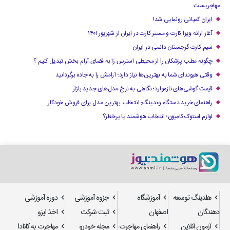
مهاجریست
ایران کمپانی رونمایی شد!
آغاز ارائه ویزا کارت و مستر کارت در ایران از شهریور ۱۴۰۱
سیم کارت گرجستان دائمی در ایران
چگونه مطب پزشکان را از محیطی استرس زا به فضای آرام بخش تبدیل کنیم ؟
وقتی هیوندای شما به بهترین‌ها نیاز دارد؛ آرامش را به جاده برگردانید
قیمت گوشی‌های تازه‌وارد؛ نگاهی به نرخ مدل‌های جدید بازار
راهنمای خرید دستگاه وندینگ: انتخاب بهترین مدل برای فروش خودکار
لوازم استوک کامیون؛ انتخاب هوشمند یا پرخطر؟
هلدینگ توسعه
آموزشگاه
جزوه آموزشی
دوره آموزشی
دهندگان
اصفهان
ثبت شرکت
اخذ ایزو
آزمون آنلاین
راهنمای مهاجرت
مجله خودرو
مهاجرت به کانادا