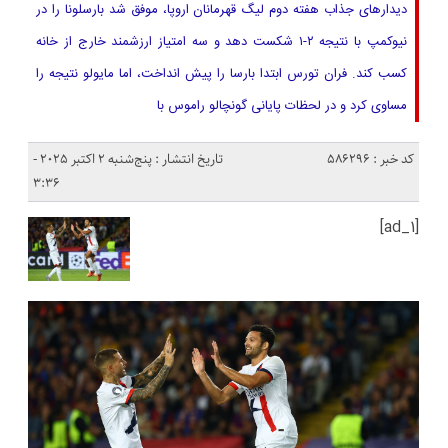
دیدارهای جذاب هفته دوم لیگ قهرمانان اروپا، موفق شد بارسلونا را در
نیوکمپ با نتیجه ۲-۱ شکست دهد و سه امتیاز ارزشمند خارج از خانه
کسب کند. فران تورس ابتدا بارسا را پیش انداخت، اما مایولو نتیجه را
مساوی کرد و در لحظات پایانی گونچالو راموس با
کد خبر : 586296
تاریخ انتشار : پنج‌شنبه 2 اکتبر 2025 -
3:36
[ad_1]