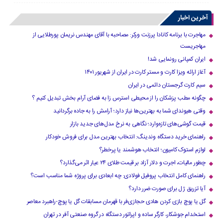
آخرین اخبار
مهاجرت با برنامه کانادا پرزنت ورکر: مصاحبه با آقای مهندس نریمان پورطلایی از
مهاجریست
ایران کمپانی رونمایی شد!
آغاز ارائه ویزا کارت و مستر کارت در ایران از شهریور ۱۴۰۱
سیم کارت گرجستان دائمی در ایران
چگونه مطب پزشکان را از محیطی استرس زا به فضای آرام بخش تبدیل کنیم ؟
وقتی هیوندای شما به بهترین‌ها نیاز دارد؛ آرامش را به جاده برگردانید
قیمت گوشی‌های تازه‌وارد؛ نگاهی به نرخ مدل‌های جدید بازار
راهنمای خرید دستگاه وندینگ: انتخاب بهترین مدل برای فروش خودکار
لوازم استوک کامیون؛ انتخاب هوشمند یا پرخطر؟
چطور مالیات، اجرت و دلار آزاد بر قیمت طلای ۲۴ عیار اثر می‌گذارد؟
راهنمای کامل انتخاب پروفیل فولادی: چه ابعادی برای پروژه شما مناسب است؟
آیا تزریق ژل برای صورت ضرر دارد​؟
گل یا پوچ بازی کردن هادی حجازی‌فر با قهرمان مسابقات گل یا پوچ-راهبرد معاصر
استخدام جوشکار، کارگر ساده و اپراتور دستگاه در گروه صنعتی آفر در تهران