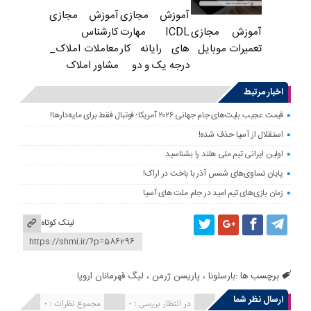
آموزش مجازی
آموزش مجازی
ICDL مهارت
کارشناس
آموزش مجازی
های رایانه کار
معاملات املاک_
تعمیرات موبایل
درجه یک و دو
مشاور املاک
اخبار مرتبط
قیمت عجیب بلیت‌های جام جهانی ۲۰۲۶ آمریکا؛ فوتبال فقط برای مایه‌دارها!
استقلال از آسیا حذف شده!
اولین ایرانی تیم ملی هلند را بشناسید
پایان تساوی‌های شمس آذر با باخت در اراک!
زمان بازی‌های تیم امید در جام ملت های آسیا
لینک کوتاه
برچسب ها :
بارسلونا
،
پاریسن ژرمن
،
لیگ قهرمانان اروپا
ارسال نظر شما
انتشار یافته : 0
در انتظار بررسی : 0
مجموع نظرات : 0