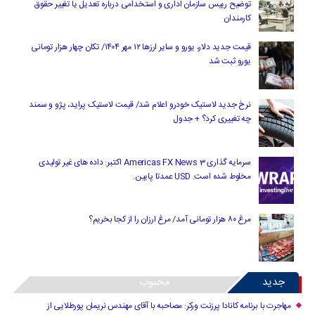
توضیح رییس سازمان اداری و استخدامی درباره تعدیل یا تغییر حقوق
کارمندان
قیمت جدید دلار، یورو و سایر ارزها ۱۲ مهر ۱۴۰۴/ تکان چهار هزار تومانی
یورو ثبت شد
نرخ جدید لاستیک خودرو اعلام شد/ قیمت لاستیک پراید، پژو و سمند
چه تغییری کرد؟ + جدول
سرمایه گذاری Americas FX News 3 اکتبر: داده های غیر تولیدی
مخلوط شده است. USD عمدتا پایین.
مرغ ۸۰ هزار تومانی آمد/ مرغ ارزان را از کجا بخریم؟
جدید
محبوب
مهاجرت با برنامه کانادا پرزنت ورکر: مصاحبه با آقای مهندس نریمان پورطلایی از