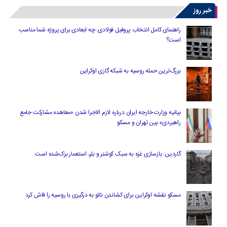
خبر روز
راهنمای کامل انتخاب پروفیل فولادی: چه ابعادی برای پروژه شما مناسب
است؟
بزرگ‌ترین حمله روسیه به شبکه گازی اوکراین
بیانیه وزارت خارجه ایران درباره لازم‌ الاجرا شدن «معاهده مشارکت جامع
راهبردی» بین تهران و مسکو
گاردین: بازسازی غزه به سبک کوشنر و بلر، استعمار بزک‌شده است
مسکو نقشه اوکراین برای کشاندن ناتو به درگیری با روسیه را فاش کرد