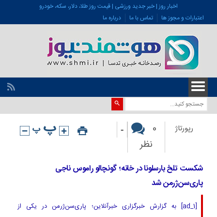
اخبار روز | خبر جدید ورزشی | قیمت روز طلا، دلار، سکه، خودرو
اعتبارات و مجوز ها
تماس با ما
درباره ما
-
0
رپورتاژ
نظر
شکست تلخ بارسلونا در خانه؛ گونچالو راموس ناجی
پاری‌سن‌ژرمن شد
[ad_1] به گزارش خبرگزاری خبرآنلاین؛ پاری‌سن‌ژرمن در یکی از