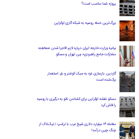
پروژه شما مناسب است؟
بزرگ‌ترین حمله روسیه به شبکه گازی اوکراین
بیانیه وزارت خارجه ایران درباره لازم‌ الاجرا شدن «معاهده
مشارکت جامع راهبردی» بین تهران و مسکو
گاردین: بازسازی غزه به سبک کوشنر و بلر، استعمار
بزک‌شده است
مسکو نقشه اوکراین برای کشاندن ناتو به درگیری با روسیه
را فاش کرد
معامله ۱۴ میلیارد دلاری شیخ عرب با ترامپ / تیک‌تاک از
چنگ چین درآمد!