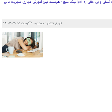
بی حالی و خستگی مداوم: ۱۰ علت کسلی و بی حالی [ad_2] لینک منبع : هوشمند نیوز آموزش مجازی مدیریت عالی
تاریخ انتشار : دوشنبه 11 آگوست 2025 - 15:07