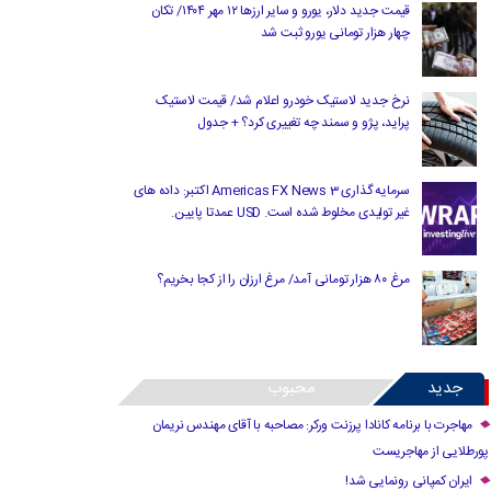
قیمت جدید دلار، یورو و سایر ارزها ۱۲ مهر ۱۴۰۴/ تکان
چهار هزار تومانی یورو ثبت شد
نرخ جدید لاستیک خودرو اعلام شد/ قیمت لاستیک
پراید، پژو و سمند چه تغییری کرد؟ + جدول
سرمایه گذاری Americas FX News 3 اکتبر: داده های
غیر تولیدی مخلوط شده است. USD عمدتا پایین.
مرغ ۸۰ هزار تومانی آمد/ مرغ ارزان را از کجا بخریم؟
جدید
محبوب
مهاجرت با برنامه کانادا پرزنت ورکر: مصاحبه با آقای مهندس نریمان
پورطلایی از مهاجریست
ایران کمپانی رونمایی شد!