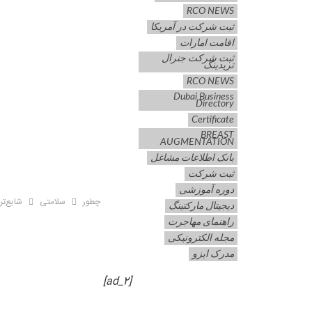
RCO NEWS
ثبت شرکت در آمریکا
اقامت امارات
ثبت شرکت جنرال
تریدینگ
RCO NEWS
Dubai Business
Directory
Certificate
BREAST
AUGMENTATION
بانک اطلاعات مشاغل
ثبت شرکت
دوره آموزشی
چطور
سلامتی
شایع‌ترین
دیجیتال مارکتینگ
راهنمای مهاجرت
مجله الکترونیکی
مدرک ایزو
[ad_2]