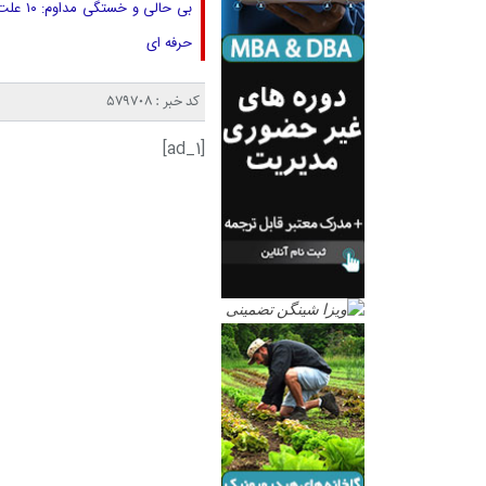
حرفه ای
کد خبر : 579708
[ad_1]