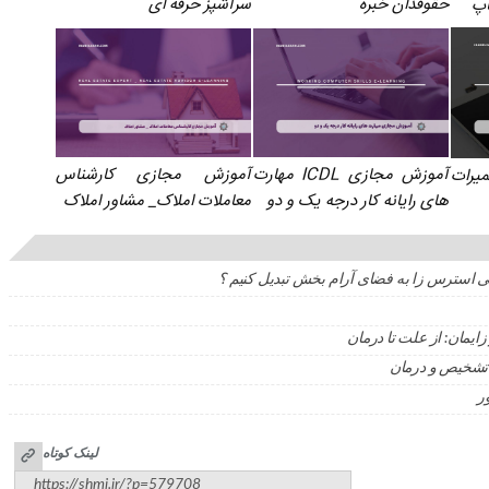
حقوقدان خبره
سرآشپز حرفه ای
اپ
آموزش مجازی ICDL مهارت
آموزش مجازی کارشناس
رات
های رایانه کار درجه یک و دو
معاملات املاک_ مشاور املاک
 استرس زا به فضای آرام بخش تبدیل کنیم ؟
یمان: از علت تا درمان
ی تشخیص و درمان
ر
لینک کوتاه