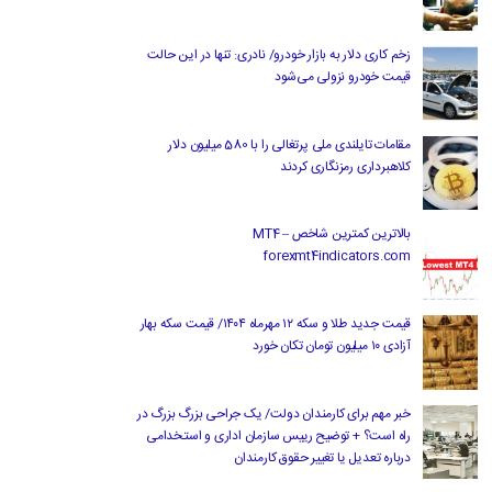
زخم کاری دلار به بازار خودرو/ نادری: تنها در این حالت
قیمت خودرو نزولی می‌شود
مقامات تایلندی ملی پرتغالی را با 580 میلیون دلار
کلاهبرداری رمزنگاری کردند
بالاترین کمترین شاخص MT4 –
forexmt4indicators.com
قیمت جدید طلا و سکه ۱۲ مهرماه ۱۴۰۴/ قیمت سکه بهار
آزادی ۱۰ میلیون تومان تکان خورد
خبر مهم برای کارمندان دولت/ یک جراحی بزرگ بزرگ در
راه است؟ + توضیح رییس سازمان اداری و استخدامی
درباره تعدیل یا تغییر حقوق کارمندان