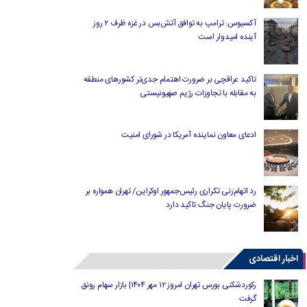
آکسیوس: ترامپ به توافق آتش‌بس در غزه ظرف ۲ روز
آینده امیدوار است
تاکید عراقچی بر ضرورت اهتمام جدی‌تر کشورهای منطقه
به مقابله با تجاوزات رژیم صهیونیستی
ادعای معاون نماینده آمریکا در شورای امنیت
رد اتهام‌زنی تکراری رئیس‌جمهور اوکراین/ تهران همواره بر
ضرورت پایان جنگ تاکید دارد
اخبار اقتصادی
رکوردشکنی بورس تهران امروز ۱۲ مهر ۱۴۰۴| بازار سهام رونق
گرفت