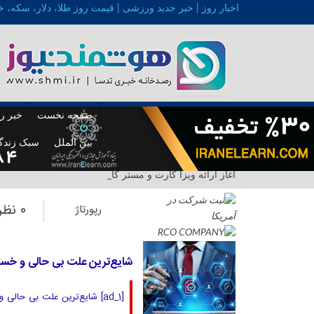
اخبار روز | خبر جدید ورزشی | قیمت روز طلا، دلار، سکه، خ
صفحه نخست
خبر ر
بین الملل
سبک زندگ
آغاز ارائه ویزا کارت و مستر کارت در ایرا_
0 نظر
رپورتاژ
شایع‌ترین علت بی حالی و خستگی مداوم: ۱۰ عل