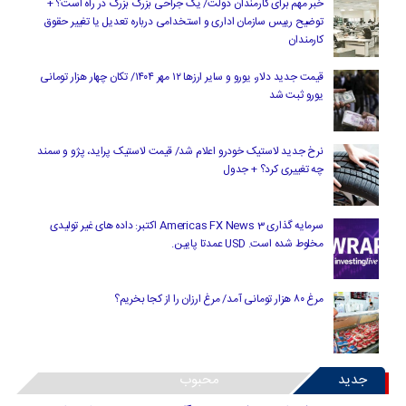
خبر مهم برای کارمندان دولت/ یک جراحی بزرگ بزرگ در راه است؟ +
توضیح رییس سازمان اداری و استخدامی درباره تعدیل یا تغییر حقوق
کارمندان
قیمت جدید دلار، یورو و سایر ارزها ۱۲ مهر ۱۴۰۴/ تکان چهار هزار تومانی
یورو ثبت شد
نرخ جدید لاستیک خودرو اعلام شد/ قیمت لاستیک پراید، پژو و سمند
چه تغییری کرد؟ + جدول
سرمایه گذاری Americas FX News 3 اکتبر: داده های غیر تولیدی
مخلوط شده است. USD عمدتا پایین.
مرغ ۸۰ هزار تومانی آمد/ مرغ ارزان را از کجا بخریم؟
جدید
محبوب