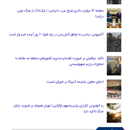
معامله ۱۴ میلیارد دلاری شیخ عرب با ترامپ / تیک‌تاک از چنگ چین
درآمد!
آکسیوس: ترامپ به توافق آتش‌بس در غزه ظرف ۲ روز آینده امیدوار است
تاکید عراقچی بر ضرورت اهتمام جدی‌تر کشورهای منطقه به مقابله با
تجاوزات رژیم صهیونیستی
ادعای معاون نماینده آمریکا در شورای امنیت
رد اتهام‌زنی تکراری رئیس‌جمهور اوکراین/ تهران همواره بر ضرورت پایان
جنگ تاکید دارد