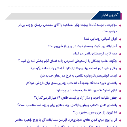
آخرین اخبار
مهاجرت با برنامه کانادا پرزنت ورکر: مصاحبه با آقای مهندس نریمان پورطلایی از
مهاجریست
ایران کمپانی رونمایی شد!
آغاز ارائه ویزا کارت و مستر کارت در ایران از شهریور ۱۴۰۱
سیم کارت گرجستان دائمی در ایران
چگونه مطب پزشکان را از محیطی استرس زا به فضای آرام بخش تبدیل کنیم ؟
وقتی هیوندای شما به بهترین‌ها نیاز دارد؛ آرامش را به جاده برگردانید
قیمت گوشی‌های تازه‌وارد؛ نگاهی به نرخ مدل‌های جدید بازار
راهنمای خرید دستگاه وندینگ: انتخاب بهترین مدل برای فروش خودکار
لوازم استوک کامیون؛ انتخاب هوشمند یا پرخطر؟
چطور مالیات، اجرت و دلار آزاد بر قیمت طلای ۲۴ عیار اثر می‌گذارد؟
راهنمای کامل انتخاب پروفیل فولادی: چه ابعادی برای پروژه شما مناسب است؟
آیا تزریق ژل برای صورت ضرر دارد​؟
گل یا پوچ بازی کردن هادی حجازی‌فر با قهرمان مسابقات گل یا پوچ-راهبرد معاصر