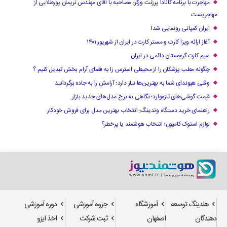
مهاجرت با برنامه کانادا پرزنت ورکر: مصاحبه با آقای مهندس نریمان پورطلایی از
مهاجریست
ایران کمپانی رونمایی شد!
آغاز ارائه ویزا کارت و مستر کارت در ایران از شهریور ۱۴۰۱
سیم کارت گرجستان دائمی در ایران
چگونه مطب پزشکان را از محیطی استرس زا به فضای آرام بخش تبدیل کنیم ؟
وقتی هیوندای شما به بهترین‌ها نیاز دارد؛ آرامش را به جاده برگردانید
قیمت گوشی‌های تازه‌وارد؛ نگاهی به نرخ مدل‌های جدید بازار
راهنمای خرید دستگاه وندینگ: انتخاب بهترین مدل برای فروش خودکار
لوازم استوک کامیون؛ انتخاب هوشمند یا پرخطر؟
هلدینگ توسعه
آموزشگاه
جزوه آموزشی
دوره آموزشی
دهندگان
اصفهان
ثبت شرکت
اخذ ایزو