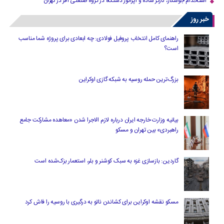
استخدام جوشکار، کارگر ساده و اپراتور دستگاه در گروه صنعتی آفر در تهران
خبر روز
راهنمای کامل انتخاب پروفیل فولادی: چه ابعادی برای پروژه شما مناسب
است؟
بزرگ‌ترین حمله روسیه به شبکه گازی اوکراین
بیانیه وزارت خارجه ایران درباره لازم‌ الاجرا شدن «معاهده مشارکت جامع
راهبردی» بین تهران و مسکو
گاردین: بازسازی غزه به سبک کوشنر و بلر، استعمار بزک‌شده است
مسکو نقشه اوکراین برای کشاندن ناتو به درگیری با روسیه را فاش کرد