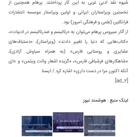
شیوه نقد ادبیِ غربی به این کار پرداختند. پرهام همچنین از
نخستین ویراستاران ایرانی و اولین ویراستار موسسه انتشارات
فرانکلین (علمی و فرهنگی امروز) بود.
از آثار سیروس پرهام می‌توان به «رئالیسم و ضدرئالیسم در ادبیات»،
«کتاب‌هایی که دنیا را تغییر دادند» (ویراستار)، «دستباف‌های
عشایری و روستایی فارس» (به همراه سیاوش آزادی)،
«شاهکار‌های فرشبافی فارس»، «گزیده اشعار والت ویتمن» و «ای
آنکه اکنون مرا در دست داری» اشاره کرد./ ایسنا
[ad_2]
لینک منبع
:
هوشمند نیوز