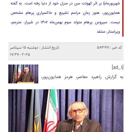
شهریورماه) بر اثر کهولت سن در منزل خود از دنیا رفته است. به گفته
همایون‌پور، هنوز زمان مراسم تشییع و خاکسپاری پرهام مشخص
نیست. سیروس پرهام متولد سوم بهمن‌ماه ۱۳۰۷ در شیراز، مترجم،
ویراستار، منتقد
کد خبر : 584197
تاریخ انتشار : دوشنبه 15 سپتامبر
2025 - 17:37
[ad_1]
به گزارش راهبرد معاصر، هرمز همایون‌پور،