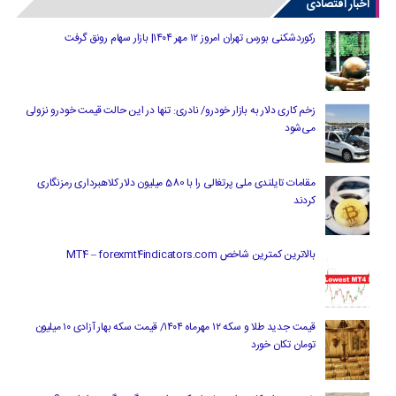
اخبار اقتصادی
رکوردشکنی بورس تهران امروز ۱۲ مهر ۱۴۰۴| بازار سهام رونق گرفت
زخم کاری دلار به بازار خودرو/ نادری: تنها در این حالت قیمت خودرو نزولی
می‌شود
مقامات تایلندی ملی پرتغالی را با 580 میلیون دلار کلاهبرداری رمزنگاری
کردند
بالاترین کمترین شاخص MT4 – forexmt4indicators.com
قیمت جدید طلا و سکه ۱۲ مهرماه ۱۴۰۴/ قیمت سکه بهار آزادی ۱۰ میلیون
تومان تکان خورد