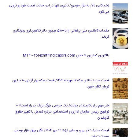
زخم کاری دلار به بازار خودرو/ نادری: تنها در این حالت قیمت خودرو نزولی
می‌شود
مقامات تایلندی ملی پرتغالی را با 580 میلیون دلار کلاهبرداری رمزنگاری
کردند
بالاترین کمترین شاخص MT4 – forexmt4indicators.com
قیمت جدید طلا و سکه ۱۲ مهرماه ۱۴۰۴/ قیمت سکه بهار آزادی ۱۰ میلیون
تومان تکان خورد
خبر مهم برای کارمندان دولت/ یک جراحی بزرگ بزرگ در راه است؟ +
توضیح رییس سازمان اداری و استخدامی درباره تعدیل یا تغییر حقوق
کارمندان
قیمت جدید دلار، یورو و سایر ارزها ۱۲ مهر ۱۴۰۴/ تکان چهار هزار تومانی
یورو ثبت شد