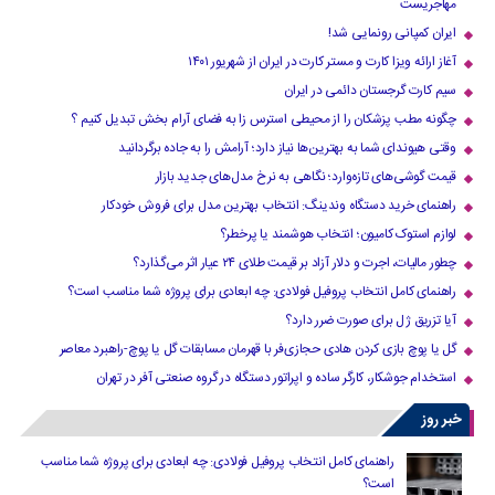
مهاجریست
ایران کمپانی رونمایی شد!
آغاز ارائه ویزا کارت و مستر کارت در ایران از شهریور ۱۴۰۱
سیم کارت گرجستان دائمی در ایران
چگونه مطب پزشکان را از محیطی استرس زا به فضای آرام بخش تبدیل کنیم ؟
وقتی هیوندای شما به بهترین‌ها نیاز دارد؛ آرامش را به جاده برگردانید
قیمت گوشی‌های تازه‌وارد؛ نگاهی به نرخ مدل‌های جدید بازار
راهنمای خرید دستگاه وندینگ: انتخاب بهترین مدل برای فروش خودکار
لوازم استوک کامیون؛ انتخاب هوشمند یا پرخطر؟
چطور مالیات، اجرت و دلار آزاد بر قیمت طلای ۲۴ عیار اثر می‌گذارد؟
راهنمای کامل انتخاب پروفیل فولادی: چه ابعادی برای پروژه شما مناسب است؟
آیا تزریق ژل برای صورت ضرر دارد​؟
گل یا پوچ بازی کردن هادی حجازی‌فر با قهرمان مسابقات گل یا پوچ-راهبرد معاصر
استخدام جوشکار، کارگر ساده و اپراتور دستگاه در گروه صنعتی آفر در تهران
خبر روز
راهنمای کامل انتخاب پروفیل فولادی: چه ابعادی برای پروژه شما مناسب
است؟