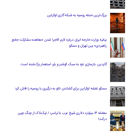
بزرگ‌ترین حمله روسیه به شبکه گازی اوکراین
بیانیه وزارت خارجه ایران درباره لازم‌ الاجرا شدن «معاهده مشارکت جامع
راهبردی» بین تهران و مسکو
گاردین: بازسازی غزه به سبک کوشنر و بلر، استعمار بزک‌شده است
مسکو نقشه اوکراین برای کشاندن ناتو به درگیری با روسیه را فاش کرد
معامله ۱۴ میلیارد دلاری شیخ عرب با ترامپ / تیک‌تاک از چنگ چین
درآمد!