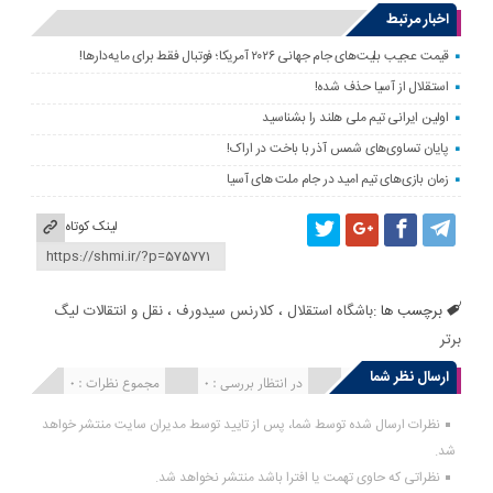
اخبار مرتبط
قیمت عجیب بلیت‌های جام جهانی ۲۰۲۶ آمریکا؛ فوتبال فقط برای مایه‌دارها!
استقلال از آسیا حذف شده!
اولین ایرانی تیم ملی هلند را بشناسید
پایان تساوی‌های شمس آذر با باخت در اراک!
زمان بازی‌های تیم امید در جام ملت های آسیا
لینک کوتاه
برچسب ها :
باشگاه استقلال
،
کلارنس سیدورف
،
نقل و انتقالات لیگ
برتر
ارسال نظر شما
انتشار یافته : 0
در انتظار بررسی : 0
مجموع نظرات : 0
نظرات ارسال شده توسط شما، پس از تایید توسط مدیران سایت منتشر خواهد
شد.
نظراتی که حاوی تهمت یا افترا باشد منتشر نخواهد شد.