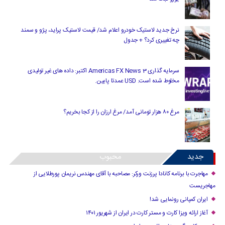
نرخ جدید لاستیک خودرو اعلام شد/ قیمت لاستیک پراید، پژو و سمند
چه تغییری کرد؟ + جدول
سرمایه گذاری Americas FX News 3 اکتبر: داده های غیر تولیدی
مخلوط شده است. USD عمدتا پایین.
مرغ ۸۰ هزار تومانی آمد/ مرغ ارزان را از کجا بخریم؟
جدید
محبوب
مهاجرت با برنامه کانادا پرزنت ورکر: مصاحبه با آقای مهندس نریمان پورطلایی از
مهاجریست
ایران کمپانی رونمایی شد!
آغاز ارائه ویزا کارت و مستر کارت در ایران از شهریور ۱۴۰۱