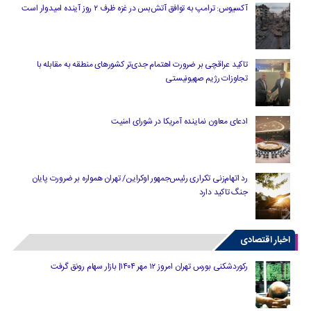
آکسیوس: ترامپ به توافق آتش‌بس در غزه ظرف ۲ روز آینده امیدوار است
تاکید عراقچی بر ضرورت اهتمام جدی‌تر کشورهای منطقه به مقابله با
تجاوزات رژیم صهیونیستی
ادعای معاون نماینده آمریکا در شورای امنیت
رد اتهام‌زنی تکراری رئیس‌جمهور اوکراین/ تهران همواره بر ضرورت پایان
جنگ تاکید دارد
اخبار اقتصادی
رکوردشکنی بورس تهران امروز ۱۲ مهر ۱۴۰۴| بازار سهام رونق گرفت