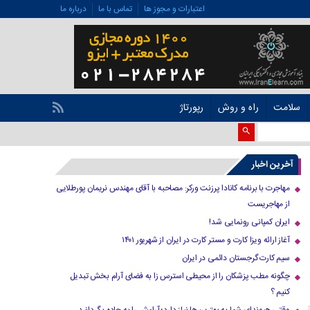
اعتبارات و مجوز ها
تماس با ما
درباره ما
سلامت
راه و روش
رپورتاژ
آخرین اخبار
مهاجرت با برنامه کانادا پرزنت ورکر: مصاحبه با آقای مهندس نریمان پورطلایی
از مهاجریست
ایران کمپانی رونمایی شد!
آغاز ارائه ویزا کارت و مستر کارت در ایران از شهریور ۱۴۰۱
سیم کارت گرجستان دائمی در ایران
چگونه مطب پزشکان را از محیطی استرس زا به فضای آرام بخش تبدیل
کنیم ؟