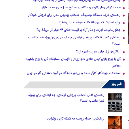
وقتی هیوندای شما به بهترین‌ها نیاز دارد؛ آرامش را به جاده برگردانید
قیمت گوشی‌های تازه‌وارد؛ نگاهی به نرخ مدل‌های جدید بازار
راهنمای خرید دستگاه وندینگ: انتخاب بهترین مدل برای فروش خودکار
لوازم استوک کامیون؛ انتخاب هوشمند یا پرخطر؟
چطور مالیات، اجرت و دلار آزاد بر قیمت طلای ۲۴ عیار اثر می‌گذارد؟
راهنمای کامل انتخاب پروفیل فولادی: چه ابعادی برای پروژه شما مناسب
است؟
آیا تزریق ژل برای صورت ضرر دارد​؟
گل یا پوچ بازی کردن هادی حجازی‌فر با قهرمان مسابقات گل یا پوچ-راهبرد
معاصر
استخدام جوشکار، کارگر ساده و اپراتور دستگاه در گروه صنعتی آفر در تهران
خبر روز
راهنمای کامل انتخاب پروفیل فولادی: چه ابعادی برای پروژه
شما مناسب است؟
بزرگ‌ترین حمله روسیه به شبکه گازی اوکراین