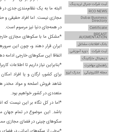
ثبت شرکت جنرال تریدینگ
البته ما به یک نظام‌مندی جدی در ف
RCO NEWS
مجازی نیست. اما افراد حقیقی و حق
Dubai Business
Directory
در همه‌جای دنیا نیز مرسوم است.
Certificate
BREAST
*مشکل ما با سکو‌های مجازی خارجی
AUGMENTATION
بانک اطلاعات مشاغل
ایران قرار دهند و، چون این سرور‌ه
ثبت شرکت
دوره آموزشی
اتفاقا این سکو‌های خارجی ادامه 
دیجیتال مارکتینگ
*بنابراین نیاز داریم تا اطلاعات کار
راهنمای مهاجرت
مجله الکترونیکی
مدرک ایزو
برای کشور، ارگان و یا افراد امکا
شاهد فروش اسلحه و مواد مخدر هست
متعددی در کشور خواهیم بود.
*اما در کل نگاه بر این نیست که ا
باشد. این موضوع در تمام جهان مر
سکو‌های چینی در فضای مجازی ممن