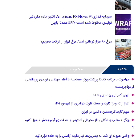
سرمایه گذاری Americas FX News 3 اکتبر: داده های غیر
تولیدی مخلوط شده است. USD عمدتا پایین.
مرغ ۸۰ هزار تومانی آمد/ مرغ ارزان را از کجا بخریم؟
جدید
محبوب
مهاجرت با برنامه کانادا پرزنت ورکر: مصاحبه با آقای مهندس نریمان پورطلایی
از مهاجریست
ایران کمپانی رونمایی شد!
آغاز ارائه ویزا کارت و مستر کارت در ایران از شهریور ۱۴۰۱
سیم کارت گرجستان دائمی در ایران
چگونه مطب پزشکان را از محیطی استرس زا به فضای آرام بخش تبدیل کنیم
؟
وقتی هیوندای شما به بهترین‌ها نیاز دارد؛ آرامش را به جاده برگردانید