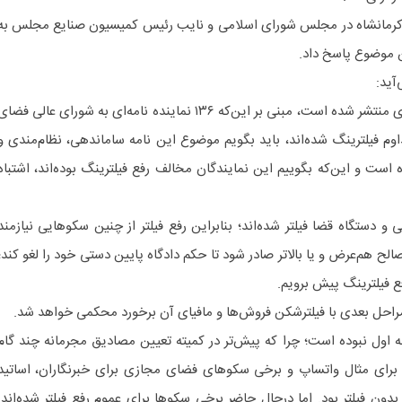
م کرمانشاه در مجلس شورای اسلامی و نایب رئیس کمیسیون صنایع مجلس به
ن موضوع پاسخ داد.
آید:
*بر خلاف اخباری که در فضای مجازی منتشر شده است، مبنی بر این‌که ۱۳۶ نماینده نامه‌ای به شورای عالی فضا
اوم فیلترینگ شده‌اند، باید بگویم موضوع این نامه ساماندهی، نظام‌مندی و
است و این‌که بگوییم این نمایندگان مخالف رفع فیلترینگ بوده‌اند، اشتباه
 و دستگاه قضا فیلتر شده‌اند؛ بنابراین رفع فیلتر از چنین سکو‌هایی نیازمند
الح هم‌عرض و یا بالاتر صادر شود تا حکم دادگاه پایین دستی خود را لغو کند؛
فع فیلترینگ پیش برویم.
 مراحل بعدی با فیلترشکن فروش‌ها و مافیای آن برخورد محکمی خواهد شد.
حله اول نبوده است؛ چرا که پیش‌تر در کمیته تعیین مصادیق مجرمانه چند گام
. برای مثال واتساپ و برخی سکو‌های فضای مجازی برای خبرنگاران، اساتید
 بدون فیلتر بود. اما درحال حاضر برخی سکو‌ها برای عموم رفع فیلتر شده‌اند.