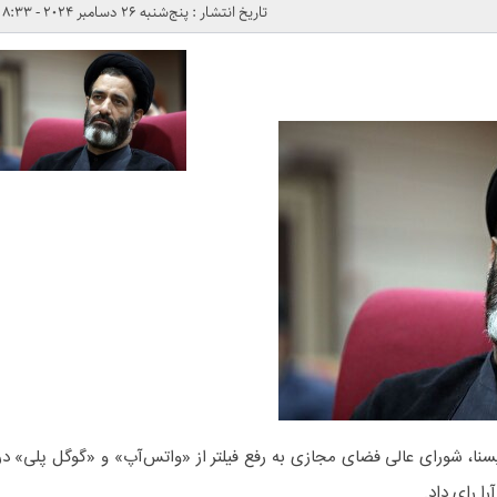
تاریخ انتشار : پنج‌شنبه 26 دسامبر 2024 - 8:33
یسنا، شورای عالی فضای مجازی به رفع فیلتر از «واتس‌آپ» و «گوگل پلی» در
ا رای داد.