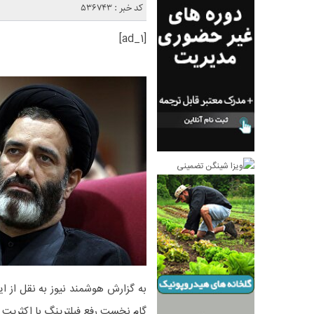
کد خبر : 536743
[ad_1]
به گزارش هوشمند نیوز به نقل از ا
گام نخست رفع فیلترینگ با اکثریت آر