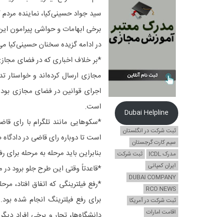
سید جواد حسینی‌کیا، نماینده مرد
برخی ابهامات و حواشی پیرامون ای
در ادامه گزیده سخنان حسینی‌کیا می‌
مجازی ارسال کرده‌اند و خواستار تد
اجرای قوانین در فضای مجازی بوده 
است.
Dubai Helpline
*سکو‌هایی مانند تلگرام با رای قاضی
ثبت شرکت در انگلستان
است تا دوباره رای قاضی در دادگاه ص
سیم کارت گرجستان
بنابراین باید مرحله به مرحله برای ر
مدرک ICDL
ثبت شرکت
ایران کمپانی
*قاعدتاً وقتی این طرح جلو برود در
DUBAI COMPANY
*رفع فیلترینگی که اتفاق افتاد، مر
RCO NEWS
برای رفع فیلترینگ انجام شده بود
ثبت شرکت در آمریکا
اقامت امارات
دانشگاه‌ها، تجار و برخی افراد دیگر