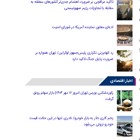
تاکید عراقچی بر ضرورت اهتمام جدی‌تر کشورهای منطقه به
مقابله با تجاوزات رژیم صهیونیستی
ادعای معاون نماینده آمریکا در شورای امنیت
رد اتهام‌زنی تکراری رئیس‌جمهور اوکراین/ تهران همواره بر
ضرورت پایان جنگ تاکید دارد
اخبار اقتصادی
رکوردشکنی بورس تهران امروز ۱۲ مهر ۱۴۰۴| بازار سهام رونق
گرفت
زخم کاری دلار به بازار خودرو/ نادری: تنها در این حالت قیمت
خودرو نزولی می‌شود
ک