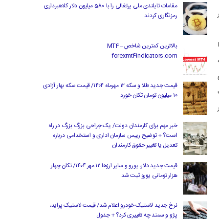
مقامات تایلندی ملی پرتغالی را با 580 میلیون دلار کلاهبرداری
رمزنگاری کردند
بالاترین کمترین شاخص MT4 –
forexmt4indicators.com
قیمت جدید طلا و سکه ۱۲ مهرماه ۱۴۰۴/ قیمت سکه بهار آزادی
۱۰ میلیون تومان تکان خورد
خبر مهم برای کارمندان دولت/ یک جراحی بزرگ بزرگ در راه
است؟ + توضیح رییس سازمان اداری و استخدامی درباره
تعدیل یا تغییر حقوق کارمندان
قیمت جدید دلار، یورو و سایر ارزها ۱۲ مهر ۱۴۰۴/ تکان چهار
هزار تومانی یورو ثبت شد
نرخ جدید لاستیک خودرو اعلام شد/ قیمت لاستیک پراید،
پژو و سمند چه تغییری کرد؟ + جدول