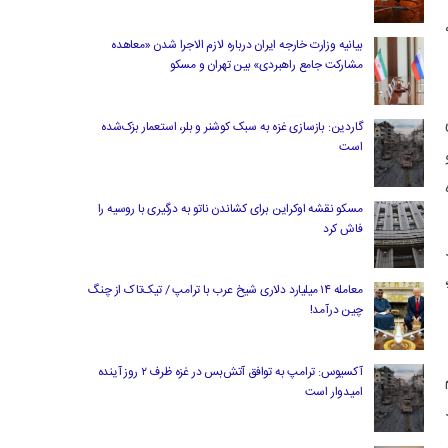
بیانیه وزارت خارجه ایران درباره لازم‌ الاجرا شدن «معاهده
مشارکت جامع راهبردی» بین تهران و مسکو
ی
گاردین: بازسازی غزه به سبک کوشنر و بلر، استعمار بزک‌شده
است
مسکو نقشه اوکراین برای کشاندن ناتو به درگیری با روسیه را
فاش کرد
معامله ۱۴ میلیارد دلاری شیخ عرب با ترامپ / تیک‌تاک از چنگ
چین درآمد!
آکسیوس: ترامپ به توافق آتش‌بس در غزه ظرف ۲ روز آینده
امیدوار است