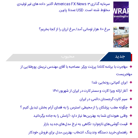
سرمایه گذاری Americas FX News 3 اکتبر: داده های غیر تولیدی
مخلوط شده است. USD عمدتا پایین.
مرغ ۸۰ هزار تومانی آمد/ مرغ ارزان را از کجا بخریم؟
جدید
محبوب
مهاجرت با برنامه کانادا پرزنت ورکر: مصاحبه با آقای مهندس نریمان پورطلایی از
مهاجریست
ایران کمپانی رونمایی شد!
آغاز ارائه ویزا کارت و مستر کارت در ایران از شهریور ۱۴۰۱
سیم کارت گرجستان دائمی در ایران
چگونه مطب پزشکان را از محیطی استرس زا به فضای آرام بخش تبدیل کنیم ؟
وقتی هیوندای شما به بهترین‌ها نیاز دارد؛ آرامش را به جاده برگردانید
قیمت گوشی‌های تازه‌وارد؛ نگاهی به نرخ مدل‌های جدید بازار
راهنمای خرید دستگاه وندینگ: انتخاب بهترین مدل برای فروش خودکار