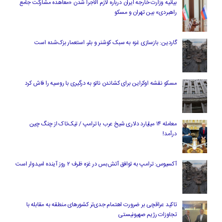
بیانیه وزارت خارجه ایران درباره لازم‌ الاجرا شدن «معاهده مشارکت جامع
راهبردی» بین تهران و مسکو
گاردین: بازسازی غزه به سبک کوشنر و بلر، استعمار بزک‌شده است
مسکو نقشه اوکراین برای کشاندن ناتو به درگیری با روسیه را فاش کرد
معامله ۱۴ میلیارد دلاری شیخ عرب با ترامپ / تیک‌تاک از چنگ چین
درآمد!
آکسیوس: ترامپ به توافق آتش‌بس در غزه ظرف ۲ روز آینده امیدوار است
تاکید عراقچی بر ضرورت اهتمام جدی‌تر کشورهای منطقه به مقابله با
تجاوزات رژیم صهیونیستی