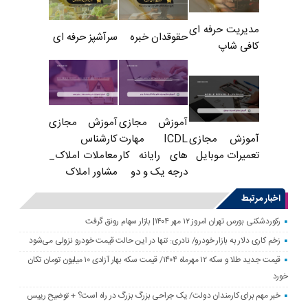
مدیریت حرفه ای
حقوقدان خبره
سرآشپز حرفه ای
کافی شاپ
آموزش مجازی
آموزش مجازی
ICDL مهارت
کارشناس
آموزش مجازی
های رایانه کار
معاملات املاک_
تعمیرات موبایل
درجه یک و دو
مشاور املاک
اخبار مرتبط
رکوردشکنی بورس تهران امروز ۱۲ مهر ۱۴۰۴| بازار سهام رونق گرفت
زخم کاری دلار به بازار خودرو/ نادری: تنها در این حالت قیمت خودرو نزولی می‌شود
قیمت جدید طلا و سکه ۱۲ مهرماه ۱۴۰۴/ قیمت سکه بهار آزادی ۱۰ میلیون تومان تکان
خورد
خبر مهم برای کارمندان دولت/ یک جراحی بزرگ بزرگ در راه است؟ + توضیح رییس