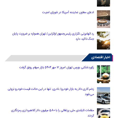
ادعای معاون نماینده آمریکا در شورای امنیت
رد اتهام‌زنی تکراری رئیس‌جمهور اوکراین/ تهران همواره بر ضرورت پایان
جنگ تاکید دارد
اخبار اقتصادی
رکوردشکنی بورس تهران امروز ۱۲ مهر ۱۴۰۴| بازار سهام رونق گرفت
زخم کاری دلار به بازار خودرو/ نادری: تنها در این حالت قیمت خودرو نزولی
می‌شود
مقامات تایلندی ملی پرتغالی را با 580 میلیون دلار کلاهبرداری رمزنگاری
کردند