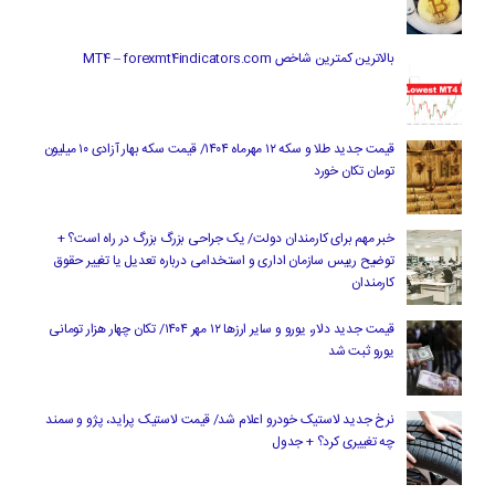
بالاترین کمترین شاخص MT4 – forexmt4indicators.com
قیمت جدید طلا و سکه ۱۲ مهرماه ۱۴۰۴/ قیمت سکه بهار آزادی ۱۰ میلیون
تومان تکان خورد
خبر مهم برای کارمندان دولت/ یک جراحی بزرگ بزرگ در راه است؟ +
توضیح رییس سازمان اداری و استخدامی درباره تعدیل یا تغییر حقوق
کارمندان
قیمت جدید دلار، یورو و سایر ارزها ۱۲ مهر ۱۴۰۴/ تکان چهار هزار تومانی
یورو ثبت شد
نرخ جدید لاستیک خودرو اعلام شد/ قیمت لاستیک پراید، پژو و سمند
چه تغییری کرد؟ + جدول