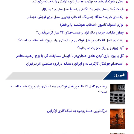
وقتی هیوندای شما به بهترین‌ها نیاز دارد؛ آرامش را به جاده برگردانید
قیمت گوشی‌های تازه‌وارد؛ نگاهی به نرخ مدل‌های جدید بازار
راهنمای خرید دستگاه وندینگ: انتخاب بهترین مدل برای فروش خودکار
لوازم استوک کامیون؛ انتخاب هوشمند یا پرخطر؟
چطور مالیات، اجرت و دلار آزاد بر قیمت طلای ۲۴ عیار اثر می‌گذارد؟
راهنمای کامل انتخاب پروفیل فولادی: چه ابعادی برای پروژه شما مناسب است؟
آیا تزریق ژل برای صورت ضرر دارد​؟
گل یا پوچ بازی کردن هادی حجازی‌فر با قهرمان مسابقات گل یا پوچ-راهبرد معاصر
استخدام جوشکار، کارگر ساده و اپراتور دستگاه در گروه صنعتی آفر در تهران
خبر روز
راهنمای کامل انتخاب پروفیل فولادی: چه ابعادی برای پروژه شما مناسب
است؟
بزرگ‌ترین حمله روسیه به شبکه گازی اوکراین