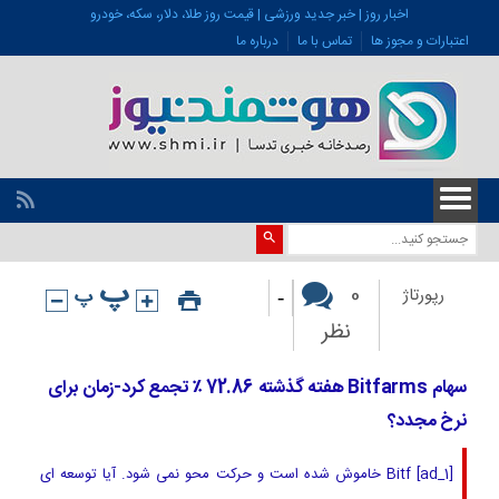
اخبار روز | خبر جدید ورزشی | قیمت روز طلا، دلار، سکه، خودرو
اعتبارات و مجوز ها
تماس با ما
درباره ما
-
0
رپورتاژ
نظر
سهام Bitfarms هفته گذشته 72.86 ٪ تجمع کرد-زمان برای
نرخ مجدد؟
[ad_1] Bitf خاموش شده است و حرکت محو نمی شود. آیا توسعه ای