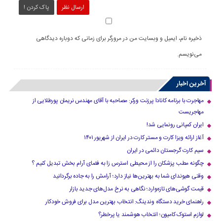
ارسال نظر
پاک کردن !
ذخیره نام، ایمیل و وبسایت من در مرورگر برای زمانی که دوباره دیدگاهی
می‌نویسم.
آخرین اخبار
مهاجرت با برنامه کانادا پرزنت ورکر: مصاحبه با آقای مهندس نریمان پورطلایی از
مهاجریست
ایران کمپانی رونمایی شد!
آغاز ارائه ویزا کارت و مستر کارت در ایران از شهریور ۱۴۰۱
سیم کارت گرجستان دائمی در ایران
چگونه مطب پزشکان را از محیطی استرس زا به فضای آرام بخش تبدیل کنیم ؟
وقتی هیوندای شما به بهترین‌ها نیاز دارد؛ آرامش را به جاده برگردانید
قیمت گوشی‌های تازه‌وارد؛ نگاهی به نرخ مدل‌های جدید بازار
راهنمای خرید دستگاه وندینگ: انتخاب بهترین مدل برای فروش خودکار
لوازم استوک کامیون؛ انتخاب هوشمند یا پرخطر؟