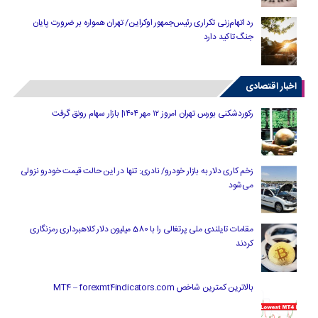
رد اتهام‌زنی تکراری رئیس‌جمهور اوکراین/ تهران همواره بر ضرورت پایان
جنگ تاکید دارد
اخبار اقتصادی
رکوردشکنی بورس تهران امروز ۱۲ مهر ۱۴۰۴| بازار سهام رونق گرفت
زخم کاری دلار به بازار خودرو/ نادری: تنها در این حالت قیمت خودرو نزولی
می‌شود
مقامات تایلندی ملی پرتغالی را با 580 میلیون دلار کلاهبرداری رمزنگاری
کردند
بالاترین کمترین شاخص MT4 – forexmt4indicators.com