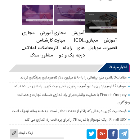
آموزش مجازی
آموزش مجازی
ICDL مهارت
کارشناس
آموزش مجازی
های رایانه کار
معاملات املاک_
تعمیرات موبایل
درجه یک و دو
مشاور املاک
اخبار مرتبط
مقامات تایلندی ملی پرتغالی را با 580 میلیون دلار کلاهبرداری رمزنگاری کردند
سرمایه گذار میلیاردر ری دالیو آسیب پذیری اصلی بیت کوین را نشان می دهد: کد
Fintech Onepay با حمایت والمارت برای راه اندازی خدمات تجارت و حضانت
رمزنگاری
قیمت بیت کوین در حالی که بالاتر از 122،000 دلار است ، به همه زمانه نزدیک است
Scroll USX ، یک نئودولار با قدرت ZK را برای پرداخت راه اندازی می کند
لینک کوتاه