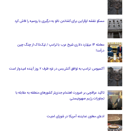
مسکو نقشه اوکراین برای کشاندن ناتو به درگیری با روسیه را فاش کرد
معامله ۱۴ میلیارد دلاری شیخ عرب با ترامپ / تیک‌تاک از چنگ چین
درآمد!
آکسیوس: ترامپ به توافق آتش‌بس در غزه ظرف ۲ روز آینده امیدوار است
تاکید عراقچی بر ضرورت اهتمام جدی‌تر کشورهای منطقه به مقابله با
تجاوزات رژیم صهیونیستی
ادعای معاون نماینده آمریکا در شورای امنیت