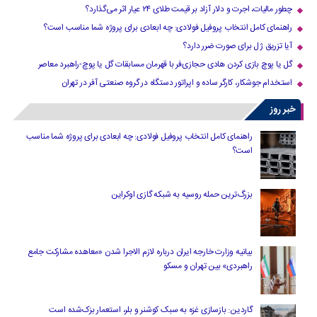
چطور مالیات، اجرت و دلار آزاد بر قیمت طلای ۲۴ عیار اثر می‌گذارد؟
راهنمای کامل انتخاب پروفیل فولادی: چه ابعادی برای پروژه شما مناسب است؟
آیا تزریق ژل برای صورت ضرر دارد​؟
گل یا پوچ بازی کردن هادی حجازی‌فر با قهرمان مسابقات گل یا پوچ-راهبرد معاصر
استخدام جوشکار، کارگر ساده و اپراتور دستگاه در گروه صنعتی آفر در تهران
خبر روز
راهنمای کامل انتخاب پروفیل فولادی: چه ابعادی برای پروژه شما مناسب
است؟
بزرگ‌ترین حمله روسیه به شبکه گازی اوکراین
بیانیه وزارت خارجه ایران درباره لازم‌ الاجرا شدن «معاهده مشارکت جامع
راهبردی» بین تهران و مسکو
گاردین: بازسازی غزه به سبک کوشنر و بلر، استعمار بزک‌شده است