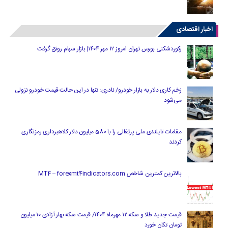
اخبار اقتصادی
رکوردشکنی بورس تهران امروز ۱۲ مهر ۱۴۰۴| بازار سهام رونق گرفت
زخم کاری دلار به بازار خودرو/ نادری: تنها در این حالت قیمت خودرو نزولی
می‌شود
مقامات تایلندی ملی پرتغالی را با 580 میلیون دلار کلاهبرداری رمزنگاری
کردند
بالاترین کمترین شاخص MT4 – forexmt4indicators.com
قیمت جدید طلا و سکه ۱۲ مهرماه ۱۴۰۴/ قیمت سکه بهار آزادی ۱۰ میلیون
تومان تکان خورد