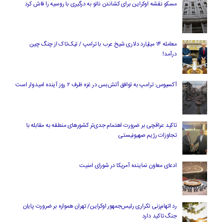
مسکو نقشه اوکراین برای کشاندن ناتو به درگیری با روسیه را فاش کرد
معامله ۱۴ میلیارد دلاری شیخ عرب با ترامپ / تیک‌تاک از چنگ چین
درآمد!
آکسیوس: ترامپ به توافق آتش‌بس در غزه ظرف ۲ روز آینده امیدوار است
تاکید عراقچی بر ضرورت اهتمام جدی‌تر کشورهای منطقه به مقابله با
تجاوزات رژیم صهیونیستی
ادعای معاون نماینده آمریکا در شورای امنیت
رد اتهام‌زنی تکراری رئیس‌جمهور اوکراین/ تهران همواره بر ضرورت پایان
جنگ تاکید دارد