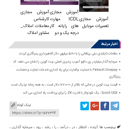
آموزش مجازی
آموزش مجازی
ICDL مهارت
کارشناس
آموزش مجازی
های رایانه کار
معاملات املاک_
تعمیرات موبایل
درجه یک و دو
مشاور املاک
اخبار مرتبط
مقامات تایلندی ملی پرتغالی را با 580 میلیون دلار کلاهبرداری رمزنگاری کردند
سرمایه گذار میلیاردر ری دالیو آسیب پذیری اصلی بیت کوین را نشان می دهد: کد
Fintech Onepay با حمایت والمارت برای راه اندازی خدمات تجارت و حضانت
رمزنگاری
قیمت بیت کوین در حالی که بالاتر از 122،000 دلار است ، به همه زمانه نزدیک است
Scroll USX ، یک نئودولار با قدرت ZK را برای پرداخت راه اندازی می کند
لینک کوتاه
برچسب ها :
آینده
،
انتظار
،
در
،
درآمد
،
را
،
رشد
،
رود
،
سرمایه گذاری
،