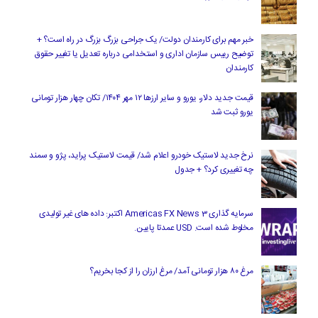
خبر مهم برای کارمندان دولت/ یک جراحی بزرگ بزرگ در راه است؟ +
توضیح رییس سازمان اداری و استخدامی درباره تعدیل یا تغییر حقوق
کارمندان
قیمت جدید دلار، یورو و سایر ارزها ۱۲ مهر ۱۴۰۴/ تکان چهار هزار تومانی
یورو ثبت شد
نرخ جدید لاستیک خودرو اعلام شد/ قیمت لاستیک پراید، پژو و سمند
چه تغییری کرد؟ + جدول
سرمایه گذاری Americas FX News 3 اکتبر: داده های غیر تولیدی
مخلوط شده است. USD عمدتا پایین.
مرغ ۸۰ هزار تومانی آمد/ مرغ ارزان را از کجا بخریم؟