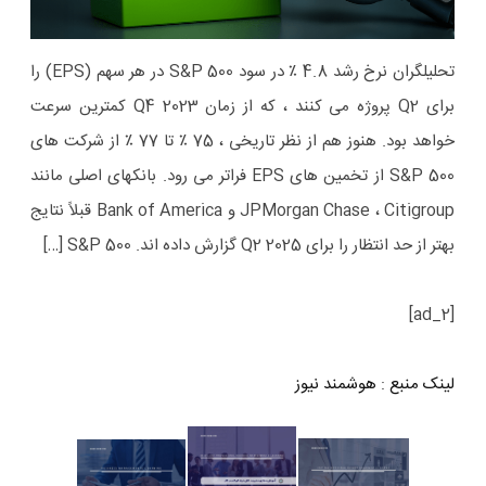
تحلیلگران نرخ رشد 4.8 ٪ در سود S&P 500 در هر سهم (EPS) را
برای Q2 پروژه می کنند ، که از زمان Q4 2023 کمترین سرعت
خواهد بود. هنوز هم از نظر تاریخی ، 75 ٪ تا 77 ٪ از شرکت های
S&P 500 از تخمین های EPS فراتر می رود. بانکهای اصلی مانند
JPMorgan Chase ، Citigroup و Bank of America قبلاً نتایج
بهتر از حد انتظار را برای Q2 2025 گزارش داده اند. S&P 500 […]
[ad_2]
لینک منبع
:
هوشمند نیوز