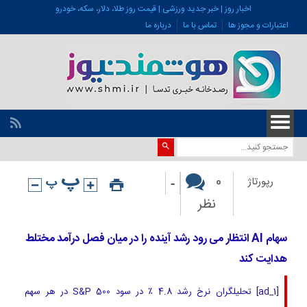
اخبار روز | خبر جدید ورزشی | قیمت روز طلا، دلار، سکه، خودرو
اعتبارات و مجوز ها
تماس با ما
درباره ما
-
0
رپورتاژ
نظر
سهام AI انتظار می رود رشد آینده را در میان فصل درآمد مختلط
هدایت کند
[ad_1] تحلیلگران نرخ رشد 4.8 ٪ در سود S&P 500 در هر سهم