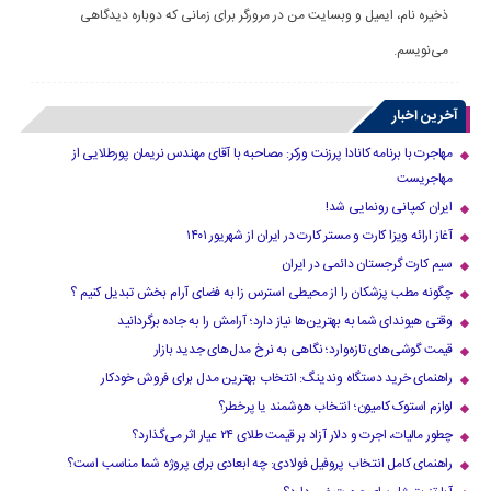
ذخیره نام، ایمیل و وبسایت من در مرورگر برای زمانی که دوباره دیدگاهی
می‌نویسم.
آخرین اخبار
مهاجرت با برنامه کانادا پرزنت ورکر: مصاحبه با آقای مهندس نریمان پورطلایی از
مهاجریست
ایران کمپانی رونمایی شد!
آغاز ارائه ویزا کارت و مستر کارت در ایران از شهریور ۱۴۰۱
سیم کارت گرجستان دائمی در ایران
چگونه مطب پزشکان را از محیطی استرس زا به فضای آرام بخش تبدیل کنیم ؟
وقتی هیوندای شما به بهترین‌ها نیاز دارد؛ آرامش را به جاده برگردانید
قیمت گوشی‌های تازه‌وارد؛ نگاهی به نرخ مدل‌های جدید بازار
راهنمای خرید دستگاه وندینگ: انتخاب بهترین مدل برای فروش خودکار
لوازم استوک کامیون؛ انتخاب هوشمند یا پرخطر؟
چطور مالیات، اجرت و دلار آزاد بر قیمت طلای ۲۴ عیار اثر می‌گذارد؟
راهنمای کامل انتخاب پروفیل فولادی: چه ابعادی برای پروژه شما مناسب است؟