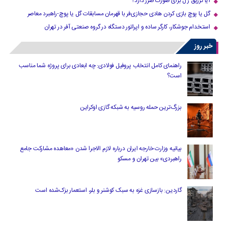
آیا تزریق ژل برای صورت ضرر دارد​؟
گل یا پوچ بازی کردن هادی حجازی‌فر با قهرمان مسابقات گل یا پوچ-راهبرد معاصر
استخدام جوشکار، کارگر ساده و اپراتور دستگاه در گروه صنعتی آفر در تهران
خبر روز
راهنمای کامل انتخاب پروفیل فولادی: چه ابعادی برای پروژه شما مناسب
است؟
بزرگ‌ترین حمله روسیه به شبکه گازی اوکراین
بیانیه وزارت خارجه ایران درباره لازم‌ الاجرا شدن «معاهده مشارکت جامع
راهبردی» بین تهران و مسکو
گاردین: بازسازی غزه به سبک کوشنر و بلر، استعمار بزک‌شده است