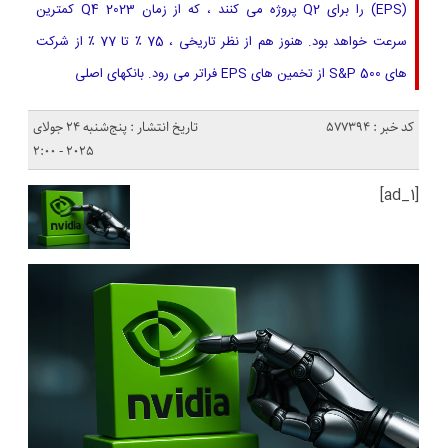
(EPS) را برای Q2 پروژه می کنند ، که از زمان Q4 2023 کمترین
سرعت خواهد بود. هنوز هم از نظر تاریخی ، 75 ٪ تا 77 ٪ از شرکت
های S&P 500 از تخمین های EPS فراتر می رود. بانکهای اصلی
کد خبر : 577394
تاریخ انتشار : پنج‌شنبه 24 جولای
2025 - 2:00
[ad_1]