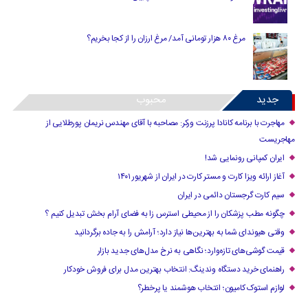
مرغ ۸۰ هزار تومانی آمد/ مرغ ارزان را از کجا بخریم؟
جدید
محبوب
مهاجرت با برنامه کانادا پرزنت ورکر: مصاحبه با آقای مهندس نریمان پورطلایی از
مهاجریست
ایران کمپانی رونمایی شد!
آغاز ارائه ویزا کارت و مستر کارت در ایران از شهریور ۱۴۰۱
سیم کارت گرجستان دائمی در ایران
چگونه مطب پزشکان را از محیطی استرس زا به فضای آرام بخش تبدیل کنیم ؟
وقتی هیوندای شما به بهترین‌ها نیاز دارد؛ آرامش را به جاده برگردانید
قیمت گوشی‌های تازه‌وارد؛ نگاهی به نرخ مدل‌های جدید بازار
راهنمای خرید دستگاه وندینگ: انتخاب بهترین مدل برای فروش خودکار
لوازم استوک کامیون؛ انتخاب هوشمند یا پرخطر؟