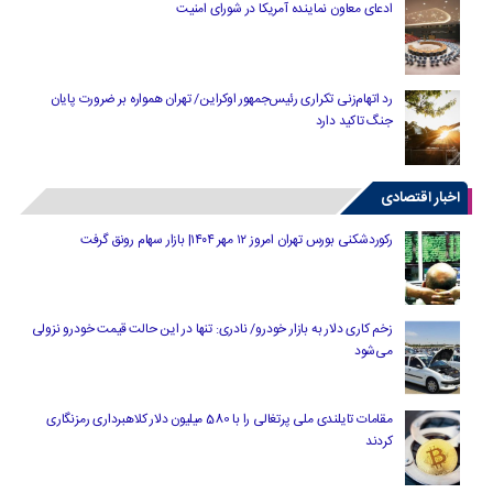
ادعای معاون نماینده آمریکا در شورای امنیت
رد اتهام‌زنی تکراری رئیس‌جمهور اوکراین/ تهران همواره بر ضرورت پایان
جنگ تاکید دارد
اخبار اقتصادی
رکوردشکنی بورس تهران امروز ۱۲ مهر ۱۴۰۴| بازار سهام رونق گرفت
زخم کاری دلار به بازار خودرو/ نادری: تنها در این حالت قیمت خودرو نزولی
می‌شود
مقامات تایلندی ملی پرتغالی را با 580 میلیون دلار کلاهبرداری رمزنگاری
کردند