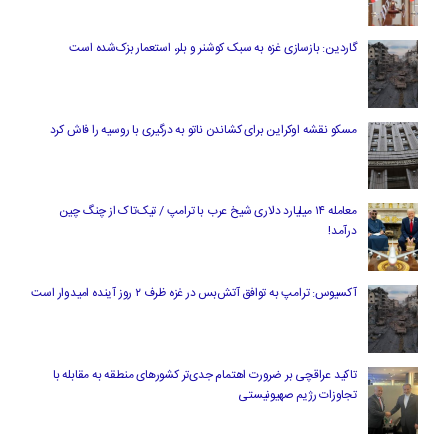
گاردین: بازسازی غزه به سبک کوشنر و بلر، استعمار بزک‌شده است
مسکو نقشه اوکراین برای کشاندن ناتو به درگیری با روسیه را فاش کرد
معامله ۱۴ میلیارد دلاری شیخ عرب با ترامپ / تیک‌تاک از چنگ چین
درآمد!
آکسیوس: ترامپ به توافق آتش‌بس در غزه ظرف ۲ روز آینده امیدوار است
تاکید عراقچی بر ضرورت اهتمام جدی‌تر کشورهای منطقه به مقابله با
تجاوزات رژیم صهیونیستی