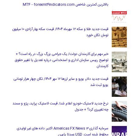
بالاترین کمترین شاخص MT4 – forexmt4indicators.com
قیمت جدید طلا و سکه ۱۲ مهرماه ۱۴۰۴/ قیمت سکه بهار آزادی ۱۰ میلیون
تومان تکان خورد
خبر مهم برای کارمندان دولت/ یک جراحی بزرگ بزرگ در راه است؟ +
توضیح رییس سازمان اداری و استخدامی درباره تعدیل یا تغییر حقوق
کارمندان
قیمت جدید دلار، یورو و سایر ارزها ۱۲ مهر ۱۴۰۴/ تکان چهار هزار تومانی
یورو ثبت شد
نرخ جدید لاستیک خودرو اعلام شد/ قیمت لاستیک پراید، پژو و سمند
چه تغییری کرد؟ + جدول
سرمایه گذاری Americas FX News 3 اکتبر: داده های غیر تولیدی
مخلوط شده است. USD عمدتا پایین.