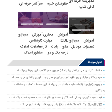
مدیریت حرفه ای
حقوقدان خبره
سرآشپز حرفه ای
کافی شاپ
آموزش مجازی
آموزش مجازی
ICDL مهارت
کارشناس
آموزش مجازی
های رایانه کار
معاملات املاک_
تعمیرات موبایل
درجه یک و دو
مشاور املاک
اخبار مرتبط
مقامات تایلندی ملی پرتغالی را با 580 میلیون دلار کلاهبرداری رمزنگاری کردند
سرمایه گذار میلیاردر ری دالیو آسیب پذیری اصلی بیت کوین را نشان می دهد: کد
Fintech Onepay با حمایت والمارت برای راه اندازی خدمات تجارت و حضانت
رمزنگاری
قیمت بیت کوین در حالی که بالاتر از 122،000 دلار است ، به همه زمانه نزدیک است
Scroll USX ، یک نئودولار با قدرت ZK را برای پرداخت راه اندازی می کند