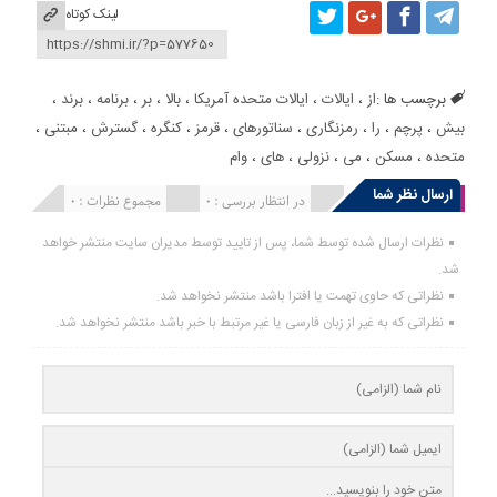
لینک کوتاه
برچسب ها :
از
،
ایالات
،
ایالات متحده آمریکا
،
بالا
،
بر
،
برنامه
،
برند
،
بیش
،
پرچم
،
را
،
رمزنگاری
،
سناتورهای
،
قرمز
،
کنگره
،
گسترش
،
مبتنی
،
متحده
،
مسکن
،
می
،
نزولی
،
های
،
وام
ارسال نظر شما
انتشار یافته : 0
در انتظار بررسی : 0
مجموع نظرات : 0
نظرات ارسال شده توسط شما، پس از تایید توسط مدیران سایت منتشر خواهد
شد.
نظراتی که حاوی تهمت یا افترا باشد منتشر نخواهد شد.
نظراتی که به غیر از زبان فارسی یا غیر مرتبط با خبر باشد منتشر نخواهد شد.