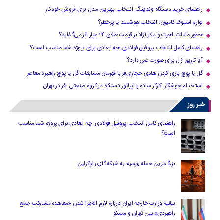
راهنمای خرید دستگاه وندینگ: انتخاب بهترین مدل برای فروش خودکار
لوازم استوک کامیون؛ انتخاب هوشمند یا پرخطر؟
چطور مالیات، اجرت و دلار آزاد بر قیمت طلای ۲۴ عیار اثر می‌گذارد؟
راهنمای کامل انتخاب پروفیل فولادی: چه ابعادی برای پروژه شما مناسب است؟
آیا تزریق ژل برای صورت ضرر دارد​؟
گل یا پوچ بازی کردن هادی حجازی‌فر با قهرمان مسابقات گل یا پوچ-راهبرد معاصر
استخدام جوشکار، کارگر ساده و اپراتور دستگاه در گروه صنعتی آفر در تهران
خبر روز
راهنمای کامل انتخاب پروفیل فولادی: چه ابعادی برای پروژه شما مناسب
است؟
بزرگ‌ترین حمله روسیه به شبکه گازی اوکراین
بیانیه وزارت خارجه ایران درباره لازم‌ الاجرا شدن «معاهده مشارکت جامع
راهبردی» بین تهران و مسکو