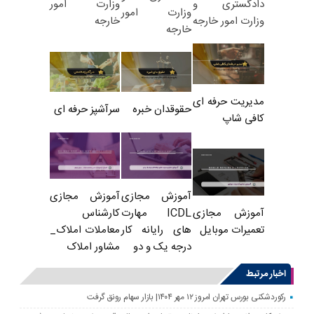
وزارت امور
دادگستری و
وزارت امور
خارجه
وزارت امور خارجه
خارجه
مدیریت حرفه ای
حقوقدان خبره
سرآشپز حرفه ای
کافی شاپ
آموزش مجازی
آموزش مجازی
ICDL مهارت
کارشناس
آموزش مجازی
های رایانه کار
معاملات املاک_
تعمیرات موبایل
درجه یک و دو
مشاور املاک
اخبار مرتبط
رکوردشکنی بورس تهران امروز ۱۲ مهر ۱۴۰۴| بازار سهام رونق گرفت