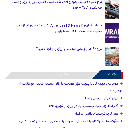
نرخ جدید لاستیک خودرو اعلام شد/ قیمت لاستیک پراید، پژو و سمند
چه تغییری کرد؟ + جدول
سرمایه گذاری Americas FX News 3 اکتبر: داده های غیر تولیدی
مخلوط شده است. USD عمدتا پایین.
مرغ ۸۰ هزار تومانی آمد/ مرغ ارزان را از کجا بخریم؟
جدید
محبوب
مهاجرت با برنامه کانادا پرزنت ورکر: مصاحبه با آقای مهندس نریمان پورطلایی از
مهاجریست
ایران کمپانی رونمایی شد!
آغاز ارائه ویزا کارت و مستر کارت در ایران از شهریور ۱۴۰۱
سیم کارت گرجستان دائمی در ایران
چگونه مطب پزشکان را از محیطی استرس زا به فضای آرام بخش تبدیل کنیم ؟