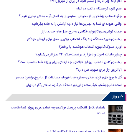
آغاز ارائه ویزا کارت و مستر کارت در ایران از شهریور ۱۴۰۱
سیم کارت گرجستان دائمی در ایران
چگونه مطب پزشکان را از محیطی استرس زا به فضای آرام بخش تبدیل کنیم ؟
وقتی هیوندای شما به بهترین‌ها نیاز دارد؛ آرامش را به جاده برگردانید
قیمت گوشی‌های تازه‌وارد؛ نگاهی به نرخ مدل‌های جدید بازار
راهنمای خرید دستگاه وندینگ: انتخاب بهترین مدل برای فروش خودکار
لوازم استوک کامیون؛ انتخاب هوشمند یا پرخطر؟
چطور مالیات، اجرت و دلار آزاد بر قیمت طلای ۲۴ عیار اثر می‌گذارد؟
راهنمای کامل انتخاب پروفیل فولادی: چه ابعادی برای پروژه شما مناسب است؟
آیا تزریق ژل برای صورت ضرر دارد​؟
گل یا پوچ بازی کردن هادی حجازی‌فر با قهرمان مسابقات گل یا پوچ-راهبرد معاصر
استخدام جوشکار، کارگر ساده و اپراتور دستگاه در گروه صنعتی آفر در تهران
خبر روز
راهنمای کامل انتخاب پروفیل فولادی: چه ابعادی برای پروژه شما مناسب
است؟
بزرگ‌ترین حمله روسیه به شبکه گازی اوکراین