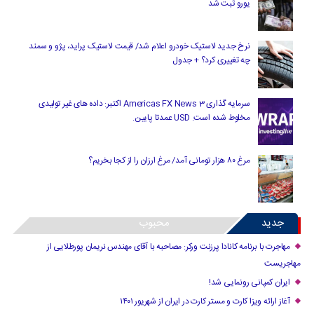
یورو ثبت شد
نرخ جدید لاستیک خودرو اعلام شد/ قیمت لاستیک پراید، پژو و سمند
چه تغییری کرد؟ + جدول
سرمایه گذاری Americas FX News 3 اکتبر: داده های غیر تولیدی
مخلوط شده است. USD عمدتا پایین.
مرغ ۸۰ هزار تومانی آمد/ مرغ ارزان را از کجا بخریم؟
جدید
محبوب
مهاجرت با برنامه کانادا پرزنت ورکر: مصاحبه با آقای مهندس نریمان پورطلایی از
مهاجریست
ایران کمپانی رونمایی شد!
آغاز ارائه ویزا کارت و مستر کارت در ایران از شهریور ۱۴۰۱