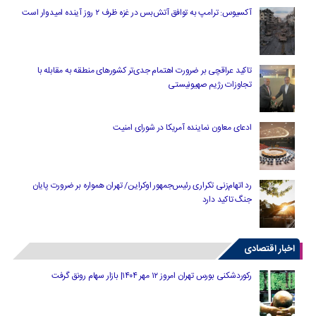
آکسیوس: ترامپ به توافق آتش‌بس در غزه ظرف ۲ روز آینده امیدوار است
تاکید عراقچی بر ضرورت اهتمام جدی‌تر کشورهای منطقه به مقابله با
تجاوزات رژیم صهیونیستی
ادعای معاون نماینده آمریکا در شورای امنیت
رد اتهام‌زنی تکراری رئیس‌جمهور اوکراین/ تهران همواره بر ضرورت پایان
جنگ تاکید دارد
اخبار اقتصادی
رکوردشکنی بورس تهران امروز ۱۲ مهر ۱۴۰۴| بازار سهام رونق گرفت