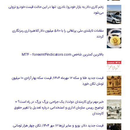
زخم کاری دلار به بازار خودرو/ نادری: تنها در این حالت قیمت خودرو نزولی
می‌شود
مقامات تایلندی ملی پرتغالی را با 580 میلیون دلار کلاهبرداری رمزنگاری
کردند
بالاترین کمترین شاخص MT4 – forexmt4indicators.com
قیمت جدید طلا و سکه ۱۲ مهرماه ۱۴۰۴/ قیمت سکه بهار آزادی ۱۰ میلیون
تومان تکان خورد
خبر مهم برای کارمندان دولت/ یک جراحی بزرگ بزرگ در راه است؟ +
توضیح رییس سازمان اداری و استخدامی درباره تعدیل یا تغییر حقوق
کارمندان
قیمت جدید دلار، یورو و سایر ارزها ۱۲ مهر ۱۴۰۴/ تکان چهار هزار تومانی