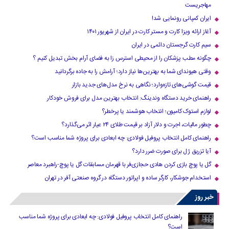
مهاجریست
ایران کمپانی رونمایی شد!
آغاز ارائه ویزا کارت و مستر کارت در ایران از شهریور ۱۴۰۱
سیم کارت گرجستان دائمی در ایران
چگونه مطب پزشکان را از محیطی استرس زا به فضای آرام بخش تبدیل کنیم ؟
وقتی هیوندای شما به بهترین‌ها نیاز دارد؛ آرامش را به جاده برگردانید
قیمت گوشی‌های تازه‌وارد؛ نگاهی به نرخ مدل‌های جدید بازار
راهنمای خرید دستگاه وندینگ: انتخاب بهترین مدل برای فروش خودکار
لوازم استوک کامیون؛ انتخاب هوشمند یا پرخطر؟
چطور مالیات، اجرت و دلار آزاد بر قیمت طلای ۲۴ عیار اثر می‌گذارد؟
راهنمای کامل انتخاب پروفیل فولادی: چه ابعادی برای پروژه شما مناسب است؟
آیا تزریق ژل برای صورت ضرر دارد​؟
گل یا پوچ بازی کردن هادی حجازی‌فر با قهرمان مسابقات گل یا پوچ-راهبرد معاصر
استخدام جوشکار، کارگر ساده و اپراتور دستگاه در گروه صنعتی آفر در تهران
خبر روز
راهنمای کامل انتخاب پروفیل فولادی: چه ابعادی برای پروژه شما مناسب
است؟