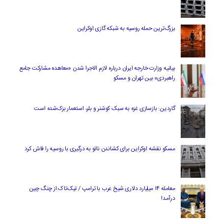
بزرگ‌ترین حمله روسیه به شبکه گازی اوکراین
بیانیه وزارت خارجه ایران درباره لازم‌ الاجرا شدن «معاهده مشارکت جامع
راهبردی» بین تهران و مسکو
گاردین: بازسازی غزه به سبک کوشنر و بلر، استعمار بزک‌شده است
مسکو نقشه اوکراین برای کشاندن ناتو به درگیری با روسیه را فاش کرد
معامله ۱۴ میلیارد دلاری شیخ عرب با ترامپ / تیک‌تاک از چنگ چین
درآمد!