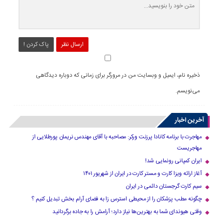
ارسال نظر
پاک کردن !
ذخیره نام، ایمیل و وبسایت من در مرورگر برای زمانی که دوباره دیدگاهی
می‌نویسم.
آخرین اخبار
مهاجرت با برنامه کانادا پرزنت ورکر: مصاحبه با آقای مهندس نریمان پورطلایی از
مهاجریست
ایران کمپانی رونمایی شد!
آغاز ارائه ویزا کارت و مستر کارت در ایران از شهریور ۱۴۰۱
سیم کارت گرجستان دائمی در ایران
چگونه مطب پزشکان را از محیطی استرس زا به فضای آرام بخش تبدیل کنیم ؟
وقتی هیوندای شما به بهترین‌ها نیاز دارد؛ آرامش را به جاده برگردانید