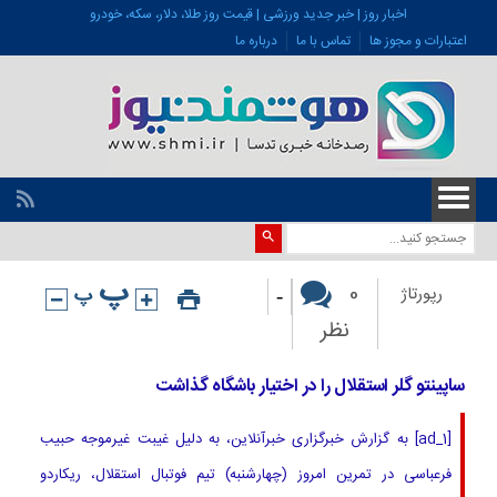
اخبار روز | خبر جدید ورزشی | قیمت روز طلا، دلار، سکه، خودرو
اعتبارات و مجوز ها
تماس با ما
درباره ما
-
0
رپورتاژ
نظر
ساپینتو گلر استقلال را در اختیار باشگاه گذاشت
[ad_1] به گزارش خبرگزاری خبرآنلاین، به دلیل غیبت غیرموجه حبیب
فرعباسی در تمرین امروز (چهارشنبه) تیم فوتبال استقلال، ریکاردو