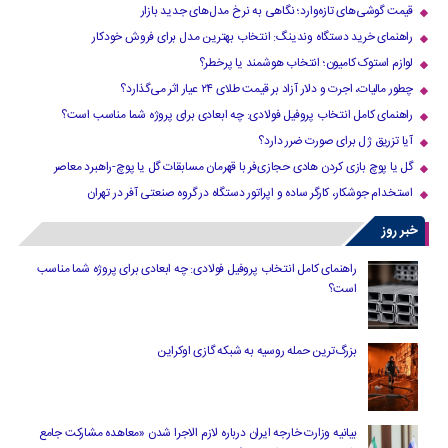
قیمت گوشی‌های تازه‌وارد؛ نگاهی به نرخ مدل‌های جدید بازار
راهنمای خرید دستگاه وندینگ: انتخاب بهترین مدل برای فروش خودکار
لوازم استوک کامیون؛ انتخاب هوشمند یا پرخطر؟
چطور مالیات، اجرت و دلار آزاد بر قیمت طلای ۲۴ عیار اثر می‌گذارد؟
راهنمای کامل انتخاب پروفیل فولادی: چه ابعادی برای پروژه شما مناسب است؟
آیا تزریق ژل برای صورت ضرر دارد​؟
گل یا پوچ بازی کردن هادی حجازی‌فر با قهرمان مسابقات گل یا پوچ-راهبرد معاصر
استخدام جوشکار، کارگر ساده و اپراتور دستگاه در گروه صنعتی آفر در تهران
خبر روز
راهنمای کامل انتخاب پروفیل فولادی: چه ابعادی برای پروژه شما مناسب
است؟
بزرگ‌ترین حمله روسیه به شبکه گازی اوکراین
بیانیه وزارت خارجه ایران درباره لازم‌ الاجرا شدن «معاهده مشارکت جامع