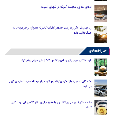
ادعای معاون نماینده آمریکا در شورای امنیت
رد اتهام‌زنی تکراری رئیس‌جمهور اوکراین/ تهران همواره بر ضرورت پایان
جنگ تاکید دارد
اخبار اقتصادی
رکوردشکنی بورس تهران امروز ۱۲ مهر ۱۴۰۴| بازار سهام رونق گرفت
زخم کاری دلار به بازار خودرو/ نادری: تنها در این حالت قیمت خودرو نزولی
می‌شود
مقامات تایلندی ملی پرتغالی را با 580 میلیون دلار کلاهبرداری رمزنگاری
کردند