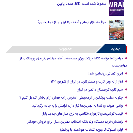
مخلوط شده است. USD عمدتا پایین.
مرغ ۸۰ هزار تومانی آمد/ مرغ ارزان را از کجا بخریم؟
جدید
محبوب
مهاجرت با برنامه کانادا پرزنت ورکر: مصاحبه با آقای مهندس نریمان پورطلایی از
مهاجریست
ایران کمپانی رونمایی شد!
آغاز ارائه ویزا کارت و مستر کارت در ایران از شهریور ۱۴۰۱
سیم کارت گرجستان دائمی در ایران
چگونه مطب پزشکان را از محیطی استرس زا به فضای آرام بخش تبدیل کنیم ؟
وقتی هیوندای شما به بهترین‌ها نیاز دارد؛ آرامش را به جاده برگردانید
قیمت گوشی‌های تازه‌وارد؛ نگاهی به نرخ مدل‌های جدید بازار
راهنمای خرید دستگاه وندینگ: انتخاب بهترین مدل برای فروش خودکار
لوازم استوک کامیون؛ انتخاب هوشمند یا پرخطر؟