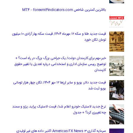
بالاترین کمترین شاخص MT4 – forexmt4indicators.com
قیمت جدید طلا و سکه ۱۲ مهرماه ۱۴۰۴/ قیمت سکه بهار آزادی ۱۰ میلیون
تومان تکان خورد
خبر مهم برای کارمندان دولت/ یک جراحی بزرگ بزرگ در راه است؟ +
توضیح رییس سازمان اداری و استخدامی درباره تعدیل یا تغییر حقوق
کارمندان
قیمت جدید دلار، یورو و سایر ارزها ۱۲ مهر ۱۴۰۴/ تکان چهار هزار تومانی
یورو ثبت شد
نرخ جدید لاستیک خودرو اعلام شد/ قیمت لاستیک پراید، پژو و سمند
چه تغییری کرد؟ + جدول
سرمایه گذاری Americas FX News 3 اکتبر: داده های غیر تولیدی