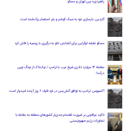
راهبردی» بین تهران و مسکو
گاردین: بازسازی غزه به سبک کوشنر و بلر، استعمار بزک‌شده است
مسکو نقشه اوکراین برای کشاندن ناتو به درگیری با روسیه را فاش کرد
معامله ۱۴ میلیارد دلاری شیخ عرب با ترامپ / تیک‌تاک از چنگ چین
درآمد!
آکسیوس: ترامپ به توافق آتش‌بس در غزه ظرف ۲ روز آینده امیدوار است
تاکید عراقچی بر ضرورت اهتمام جدی‌تر کشورهای منطقه به مقابله با
تجاوزات رژیم صهیونیستی