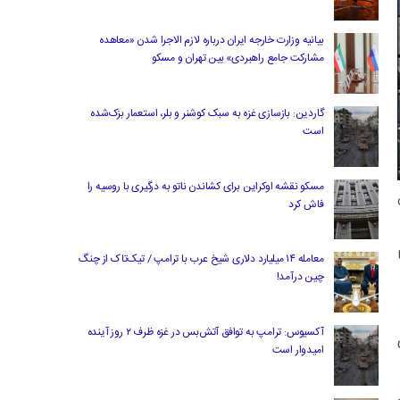
بیانیه وزارت خارجه ایران درباره لازم‌ الاجرا شدن «معاهده
مشارکت جامع راهبردی» بین تهران و مسکو
گاردین: بازسازی غزه به سبک کوشنر و بلر، استعمار بزک‌شده
است
مسکو نقشه اوکراین برای کشاندن ناتو به درگیری با روسیه را
فاش کرد
معامله ۱۴ میلیارد دلاری شیخ عرب با ترامپ / تیک‌تاک از چنگ
چین درآمد!
آکسیوس: ترامپ به توافق آتش‌بس در غزه ظرف ۲ روز آینده
امیدوار است