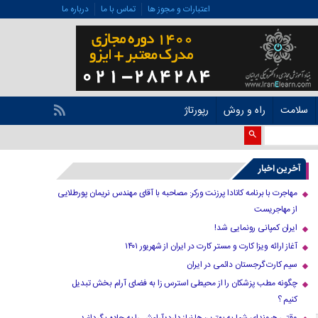
اعتبارات و مجوز ها
تماس با ما
درباره ما
سلامت
راه و روش
رپورتاژ
آخرین اخبار
مهاجرت با برنامه کانادا پرزنت ورکر: مصاحبه با آقای مهندس نریمان پورطلایی
از مهاجریست
ایران کمپانی رونمایی شد!
آغاز ارائه ویزا کارت و مستر کارت در ایران از شهریور ۱۴۰۱
سیم کارت گرجستان دائمی در ایران
چگونه مطب پزشکان را از محیطی استرس زا به فضای آرام بخش تبدیل
کنیم ؟