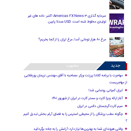
سرمایه گذاری Americas FX News 3 اکتبر: داده های غیر
تولیدی مخلوط شده است. USD عمدتا پایین.
مرغ ۸۰ هزار تومانی آمد/ مرغ ارزان را از کجا بخریم؟
جدید
محبوب
مهاجرت با برنامه کانادا پرزنت ورکر: مصاحبه با آقای مهندس نریمان پورطلایی
از مهاجریست
ایران کمپانی رونمایی شد!
آغاز ارائه ویزا کارت و مستر کارت در ایران از شهریور ۱۴۰۱
سیم کارت گرجستان دائمی در ایران
چگونه مطب پزشکان را از محیطی استرس زا به فضای آرام بخش تبدیل کنیم
؟
وقتی هیوندای شما به بهترین‌ها نیاز دارد؛ آرامش را به جاده برگردانید