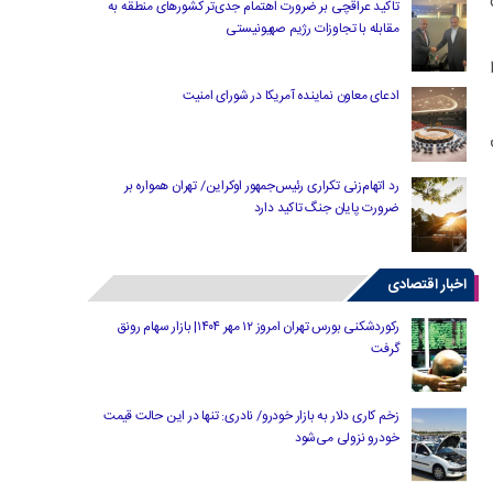
تاکید عراقچی بر ضرورت اهتمام جدی‌تر کشورهای منطقه به
مقابله با تجاوزات رژیم صهیونیستی
ادعای معاون نماینده آمریکا در شورای امنیت
رد اتهام‌زنی تکراری رئیس‌جمهور اوکراین/ تهران همواره بر
ضرورت پایان جنگ تاکید دارد
اخبار اقتصادی
رکوردشکنی بورس تهران امروز ۱۲ مهر ۱۴۰۴| بازار سهام رونق
گرفت
زخم کاری دلار به بازار خودرو/ نادری: تنها در این حالت قیمت
خودرو نزولی می‌شود