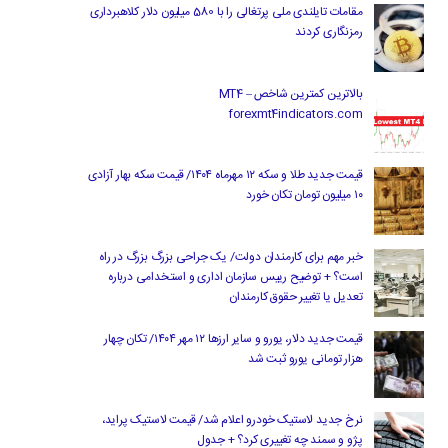
مقامات تایلندی ملی پرتغالی را با 580 میلیون دلار کلاهبرداری
رمزنگاری کردند
بالاترین کمترین شاخص MT4 –
forexmt4indicators.com
قیمت جدید طلا و سکه ۱۲ مهرماه ۱۴۰۴/ قیمت سکه بهار آزادی
۱۰ میلیون تومان تکان خورد
خبر مهم برای کارمندان دولت/ یک جراحی بزرگ بزرگ در راه
است؟ + توضیح رییس سازمان اداری و استخدامی درباره
تعدیل یا تغییر حقوق کارمندان
قیمت جدید دلار، یورو و سایر ارزها ۱۲ مهر ۱۴۰۴/ تکان چهار
هزار تومانی یورو ثبت شد
نرخ جدید لاستیک خودرو اعلام شد/ قیمت لاستیک پراید،
پژو و سمند چه تغییری کرد؟ + جدول