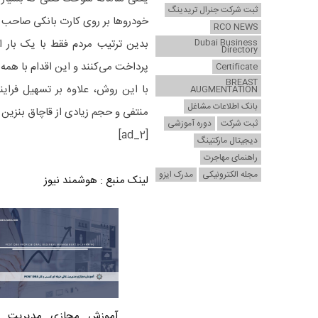
ثبت شرکت جنرال تریدینگ
خودرو‌ها بر روی کارت بانکی صاحب آ
RCO NEWS
Dubai Business
بدین ترتیب مردم فقط با یک بار اس
Directory
پرداخت می‌کنند و این اقدام با همه
Certificate
BREAST
با این روش، علاوه بر تسهیل فرای
AUGMENTATION
بانک اطلاعات مشاغل
منتفی و حجم زیادی از قاچاق بنزی
ثبت شرکت
دوره آموزشی
[ad_2]
دیجیتال مارکتینگ
راهنمای مهاجرت
مجله الکترونیکی
مدرک ایزو
لینک منبع
:
هوشمند نیوز
آموزش مجازی مدیریت ع