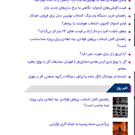
وقتی هیوندای شما به بهترین‌ها نیاز دارد؛ آرامش را به جاده برگردانید
قیمت گوشی‌های تازه‌وارد؛ نگاهی به نرخ مدل‌های جدید بازار
راهنمای خرید دستگاه وندینگ: انتخاب بهترین مدل برای فروش خودکار
لوازم استوک کامیون؛ انتخاب هوشمند یا پرخطر؟
چطور مالیات، اجرت و دلار آزاد بر قیمت طلای ۲۴ عیار اثر می‌گذارد؟
راهنمای کامل انتخاب پروفیل فولادی: چه ابعادی برای پروژه شما مناسب
است؟
آیا تزریق ژل برای صورت ضرر دارد​؟
گل یا پوچ بازی کردن هادی حجازی‌فر با قهرمان مسابقات گل یا پوچ-راهبرد
معاصر
استخدام جوشکار، کارگر ساده و اپراتور دستگاه در گروه صنعتی آفر در تهران
خبر روز
راهنمای کامل انتخاب پروفیل فولادی: چه ابعادی برای پروژه
شما مناسب است؟
بزرگ‌ترین حمله روسیه به شبکه گازی اوکراین