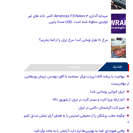
سرمایه گذاری Americas FX News 3 اکتبر: داده های غیر
تولیدی مخلوط شده است. USD عمدتا پایین.
مرغ ۸۰ هزار تومانی آمد/ مرغ ارزان را از کجا بخریم؟
جدید
محبوب
مهاجرت با برنامه کانادا پرزنت ورکر: مصاحبه با آقای مهندس نریمان پورطلایی
از مهاجریست
ایران کمپانی رونمایی شد!
آغاز ارائه ویزا کارت و مستر کارت در ایران از شهریور ۱۴۰۱
سیم کارت گرجستان دائمی در ایران
چگونه مطب پزشکان را از محیطی استرس زا به فضای آرام بخش تبدیل کنیم
؟
وقتی هیوندای شما به بهترین‌ها نیاز دارد؛ آرامش را به جاده برگردانید