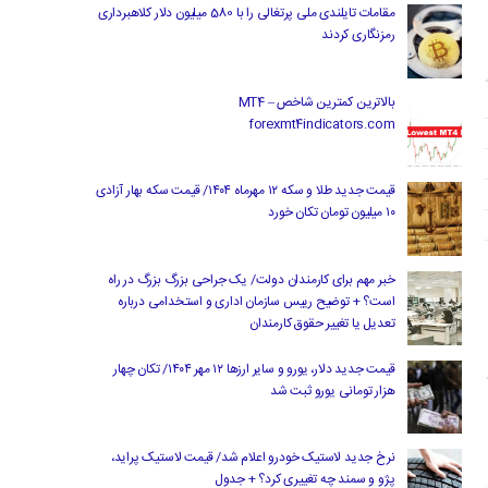
مقامات تایلندی ملی پرتغالی را با 580 میلیون دلار کلاهبرداری
رمزنگاری کردند
بالاترین کمترین شاخص MT4 –
forexmt4indicators.com
قیمت جدید طلا و سکه ۱۲ مهرماه ۱۴۰۴/ قیمت سکه بهار آزادی
۱۰ میلیون تومان تکان خورد
خبر مهم برای کارمندان دولت/ یک جراحی بزرگ بزرگ در راه
است؟ + توضیح رییس سازمان اداری و استخدامی درباره
تعدیل یا تغییر حقوق کارمندان
قیمت جدید دلار، یورو و سایر ارزها ۱۲ مهر ۱۴۰۴/ تکان چهار
هزار تومانی یورو ثبت شد
نرخ جدید لاستیک خودرو اعلام شد/ قیمت لاستیک پراید،
پژو و سمند چه تغییری کرد؟ + جدول