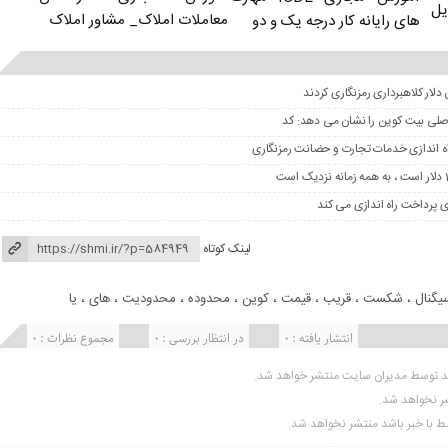
یل
معاملات املاک_ مشاور املاک
های رایانه کار درجه یک و دو
 اصلی بیت کوین را نشان می دهد: کد
لینک کوتاه
یگنال
،
شکست
،
قریب
،
قیمت
،
کوین
،
محدوده
،
محدودیت
،
های
،
یا
انتشار یافته : 0
در انتظار بررسی : 0
مجموع نظرات : 0
ید توسط مدیران سایت منتشر خواهد شد.
شر نخواهد شد.
تبط با خبر باشد منتشر نخواهد شد.