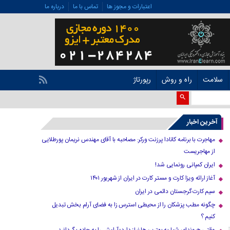
اعتبارات و مجوز ها
تماس با ما
درباره ما
سلامت
راه و روش
رپورتاژ
آخرین اخبار
مهاجرت با برنامه کانادا پرزنت ورکر: مصاحبه با آقای مهندس نریمان پورطلایی
از مهاجریست
ایران کمپانی رونمایی شد!
آغاز ارائه ویزا کارت و مستر کارت در ایران از شهریور ۱۴۰۱
سیم کارت گرجستان دائمی در ایران
چگونه مطب پزشکان را از محیطی استرس زا به فضای آرام بخش تبدیل
کنیم ؟