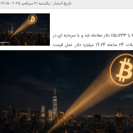
تاریخ انتشار : یکشنبه 21 سپتامبر 2025 - 16:15
بیت کوین در تاریخ 21 سپتامبر 2025 با 115،733 دلار معامله شد و با سرمایه ای در
بازار 2.30 تریلیون دلار و حجم معاملات 24 ساعته 19.24 میلیارد دلار. عمل قیمت