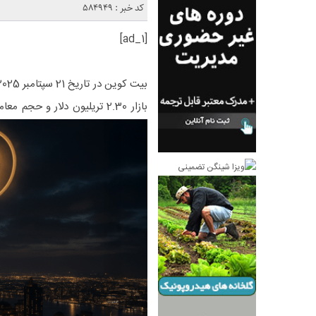
کد خبر : 584949
[ad_1]