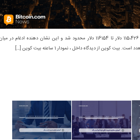
روز در محدوده محدود داخلی بین 115،426 دلار تا 116154 دلار محدود شد و این نشان دهنده ادغام در میا
یت کوین از دیدگاه داخل ، نمودار 1 ساعته بیت کوین […]