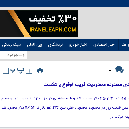
هنر
اخبار اقتصادی
اخبار خودرو
گردشگری
بین الملل
سبک زندگی
-
های محدوده محدودیت قریب الوقوع یا شکست
[ad_1] بیت کوین در تاریخ 21 سپتامبر 2025 با 115،733 دلار معامله شد و با سرمایه ای در بازار 2.30 تریلیون دلار و حجم
معاملات 24 ساعته 19.24 میلیارد دلار. عمل قیمت روز در محدوده محدود داخلی بین 115،426 دلار تا 116154 دلار محدود شد
یف حرکت در