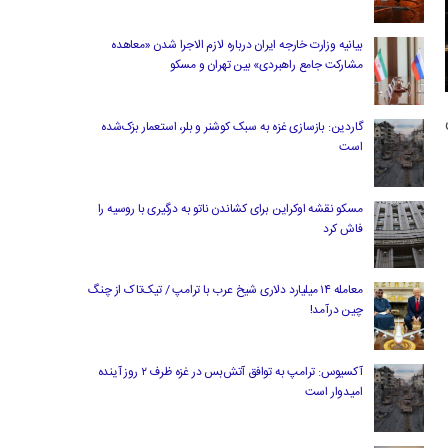
بیانیه وزارت خارجه ایران درباره لازم‌ الاجرا شدن «معاهده
مشارکت جامع راهبردی» بین تهران و مسکو
ن
گاردین: بازسازی غزه به سبک کوشنر و بلر، استعمار بزک‌شده
است
مسکو نقشه اوکراین برای کشاندن ناتو به درگیری با روسیه را
فاش کرد
معامله ۱۴ میلیارد دلاری شیخ عرب با ترامپ / تیک‌تاک از چنگ
چین درآمد!
آکسیوس: ترامپ به توافق آتش‌بس در غزه ظرف ۲ روز آینده
امیدوار است