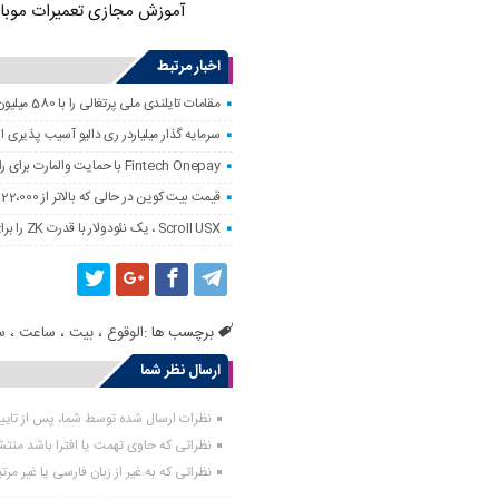
آموزش مجازی تعمیرات موبا
اخبار مرتبط
مقامات تایلندی ملی پرتغالی را با 580 میلیون دلار کلاهبرداری رمزنگاری کردند
سرمایه گذار میلیاردر ری دالیو آسیب پذیری
Fintech Onepay با حمایت والمارت برای راه اندازی خدمات تجارت و حضانت رمزنگاری
قیمت بیت کوین در حالی که بالاتر از 122،000 دلار است ، به همه زمانه نزدیک است
Scroll USX ، یک نئودولار با قدرت ZK را برای پرداخت راه اندازی می کند
برچسب ها :
الوقوع
،
بیت
،
ساعت
،
س
ارسال نظر شما
نظرات ارسال شده توسط شما، پس از تای
نظراتی که حاوی تهمت یا افترا باشد منت
نظراتی که به غیر از زبان فارسی یا غیر مر