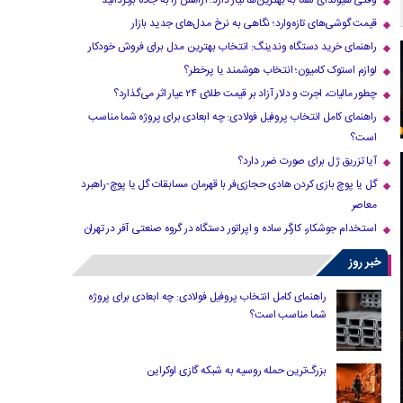
وقتی هیوندای شما به بهترین‌ها نیاز دارد؛ آرامش را به جاده برگردانید
قیمت گوشی‌های تازه‌وارد؛ نگاهی به نرخ مدل‌های جدید بازار
راهنمای خرید دستگاه وندینگ: انتخاب بهترین مدل برای فروش خودکار
لوازم استوک کامیون؛ انتخاب هوشمند یا پرخطر؟
چطور مالیات، اجرت و دلار آزاد بر قیمت طلای ۲۴ عیار اثر می‌گذارد؟
راهنمای کامل انتخاب پروفیل فولادی: چه ابعادی برای پروژه شما مناسب
است؟
آیا تزریق ژل برای صورت ضرر دارد​؟
گل یا پوچ بازی کردن هادی حجازی‌فر با قهرمان مسابقات گل یا پوچ-راهبرد
معاصر
استخدام جوشکار، کارگر ساده و اپراتور دستگاه در گروه صنعتی آفر در تهران
خبر روز
راهنمای کامل انتخاب پروفیل فولادی: چه ابعادی برای پروژه
شما مناسب است؟
بزرگ‌ترین حمله روسیه به شبکه گازی اوکراین