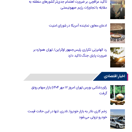
تاکید عراقچی بر ضرورت اهتمام جدی‌تر کشورهای منطقه به
مقابله با تجاوزات رژیم صهیونیستی
ادعای معاون نماینده آمریکا در شورای امنیت
رد اتهام‌زنی تکراری رئیس‌جمهور اوکراین/ تهران همواره بر
ضرورت پایان جنگ تاکید دارد
اخبار اقتصادی
رکوردشکنی بورس تهران امروز ۱۲ مهر ۱۴۰۴| بازار سهام رونق
گرفت
زخم کاری دلار به بازار خودرو/ نادری: تنها در این حالت قیمت
خودرو نزولی می‌شود