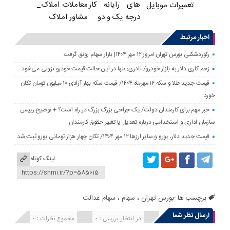
های رایانه کار
معاملات املاک_
تعمیرات موبایل
درجه یک و دو
مشاور املاک
اخبار مرتبط
رکوردشکنی بورس تهران امروز ۱۲ مهر ۱۴۰۴| بازار سهام رونق گرفت
زخم کاری دلار به بازار خودرو/ نادری: تنها در این حالت قیمت خودرو نزولی می‌شود
قیمت جدید طلا و سکه ۱۲ مهرماه ۱۴۰۴/ قیمت سکه بهار آزادی ۱۰ میلیون تومان تکان
خورد
خبر مهم برای کارمندان دولت/ یک جراحی بزرگ بزرگ در راه است؟ + توضیح رییس
سازمان اداری و استخدامی درباره تعدیل یا تغییر حقوق کارمندان
قیمت جدید دلار، یورو و سایر ارزها ۱۲ مهر ۱۴۰۴/ تکان چهار هزار تومانی یورو ثبت شد
لینک کوتاه
برچسب ها :
بورس تهران
،
سهام
،
سهام عدالت
ارسال نظر شما
انتشار یافته : 0
در انتظار بررسی : 0
مجموع نظرات : 0