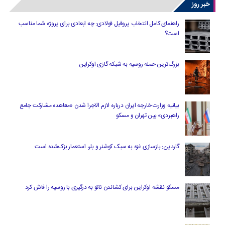
خبر روز
راهنمای کامل انتخاب پروفیل فولادی: چه ابعادی برای پروژه شما مناسب
است؟
بزرگ‌ترین حمله روسیه به شبکه گازی اوکراین
بیانیه وزارت خارجه ایران درباره لازم‌ الاجرا شدن «معاهده مشارکت جامع
راهبردی» بین تهران و مسکو
گاردین: بازسازی غزه به سبک کوشنر و بلر، استعمار بزک‌شده است
مسکو نقشه اوکراین برای کشاندن ناتو به درگیری با روسیه را فاش کرد