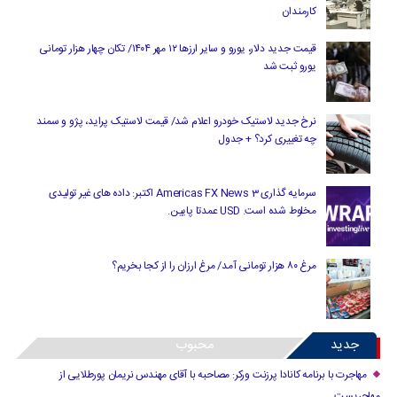
کارمندان
قیمت جدید دلار، یورو و سایر ارزها ۱۲ مهر ۱۴۰۴/ تکان چهار هزار تومانی
یورو ثبت شد
نرخ جدید لاستیک خودرو اعلام شد/ قیمت لاستیک پراید، پژو و سمند
چه تغییری کرد؟ + جدول
سرمایه گذاری Americas FX News 3 اکتبر: داده های غیر تولیدی
مخلوط شده است. USD عمدتا پایین.
مرغ ۸۰ هزار تومانی آمد/ مرغ ارزان را از کجا بخریم؟
جدید
محبوب
مهاجرت با برنامه کانادا پرزنت ورکر: مصاحبه با آقای مهندس نریمان پورطلایی از
مهاجریست