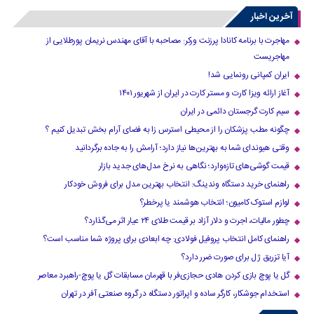
آخرین اخبار
مهاجرت با برنامه کانادا پرزنت ورکر: مصاحبه با آقای مهندس نریمان پورطلایی از
مهاجریست
ایران کمپانی رونمایی شد!
آغاز ارائه ویزا کارت و مستر کارت در ایران از شهریور ۱۴۰۱
سیم کارت گرجستان دائمی در ایران
چگونه مطب پزشکان را از محیطی استرس زا به فضای آرام بخش تبدیل کنیم ؟
وقتی هیوندای شما به بهترین‌ها نیاز دارد؛ آرامش را به جاده برگردانید
قیمت گوشی‌های تازه‌وارد؛ نگاهی به نرخ مدل‌های جدید بازار
راهنمای خرید دستگاه وندینگ: انتخاب بهترین مدل برای فروش خودکار
لوازم استوک کامیون؛ انتخاب هوشمند یا پرخطر؟
چطور مالیات، اجرت و دلار آزاد بر قیمت طلای ۲۴ عیار اثر می‌گذارد؟
راهنمای کامل انتخاب پروفیل فولادی: چه ابعادی برای پروژه شما مناسب است؟
آیا تزریق ژل برای صورت ضرر دارد​؟
گل یا پوچ بازی کردن هادی حجازی‌فر با قهرمان مسابقات گل یا پوچ-راهبرد معاصر
استخدام جوشکار، کارگر ساده و اپراتور دستگاه در گروه صنعتی آفر در تهران