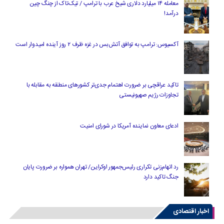
معامله ۱۴ میلیارد دلاری شیخ عرب با ترامپ / تیک‌تاک از چنگ چین
درآمد!
آکسیوس: ترامپ به توافق آتش‌بس در غزه ظرف ۲ روز آینده امیدوار است
تاکید عراقچی بر ضرورت اهتمام جدی‌تر کشورهای منطقه به مقابله با
تجاوزات رژیم صهیونیستی
ادعای معاون نماینده آمریکا در شورای امنیت
رد اتهام‌زنی تکراری رئیس‌جمهور اوکراین/ تهران همواره بر ضرورت پایان
جنگ تاکید دارد
اخبار اقتصادی