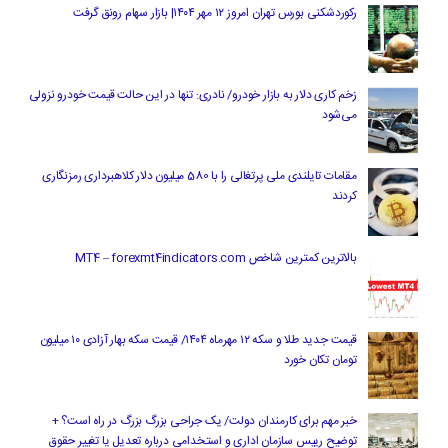
رکوردشکنی بورس تهران امروز ۱۲ مهر ۱۴۰۴| بازار سهام رونق گرفت
زخم کاری دلار به بازار خودرو/ نادری: تنها در این حالت قیمت خودرو نزولی
می‌شود
مقامات تایلندی ملی پرتغالی را با 580 میلیون دلار کلاهبرداری رمزنگاری
کردند
بالاترین کمترین شاخص MT4 – forexmt4indicators.com
قیمت جدید طلا و سکه ۱۲ مهرماه ۱۴۰۴/ قیمت سکه بهار آزادی ۱۰ میلیون
تومان تکان خورد
خبر مهم برای کارمندان دولت/ یک جراحی بزرگ بزرگ در راه است؟ +
توضیح رییس سازمان اداری و استخدامی درباره تعدیل یا تغییر حقوق