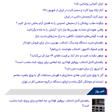
ایران کمپانی رونمایی شد!
آغاز ارائه ویزا کارت و مستر کارت در ایران از شهریور ۱۴۰۱
سیم کارت گرجستان دائمی در ایران
چگونه مطب پزشکان را از محیطی استرس زا به فضای آرام بخش تبدیل کنیم ؟
وقتی هیوندای شما به بهترین‌ها نیاز دارد؛ آرامش را به جاده برگردانید
قیمت گوشی‌های تازه‌وارد؛ نگاهی به نرخ مدل‌های جدید بازار
راهنمای خرید دستگاه وندینگ: انتخاب بهترین مدل برای فروش خودکار
لوازم استوک کامیون؛ انتخاب هوشمند یا پرخطر؟
چطور مالیات، اجرت و دلار آزاد بر قیمت طلای ۲۴ عیار اثر می‌گذارد؟
راهنمای کامل انتخاب پروفیل فولادی: چه ابعادی برای پروژه شما مناسب است؟
آیا تزریق ژل برای صورت ضرر دارد​؟
گل یا پوچ بازی کردن هادی حجازی‌فر با قهرمان مسابقات گل یا پوچ-راهبرد معاصر
استخدام جوشکار، کارگر ساده و اپراتور دستگاه در گروه صنعتی آفر در تهران
خبر روز
راهنمای کامل انتخاب پروفیل فولادی: چه ابعادی برای پروژه شما مناسب
است؟