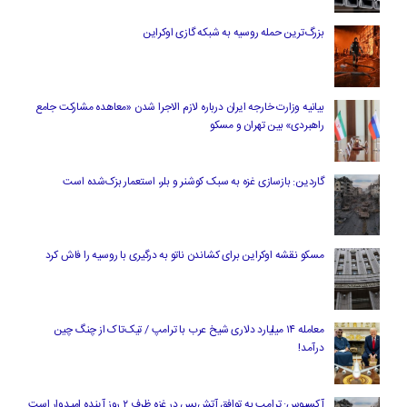
بزرگ‌ترین حمله روسیه به شبکه گازی اوکراین
بیانیه وزارت خارجه ایران درباره لازم‌ الاجرا شدن «معاهده مشارکت جامع
راهبردی» بین تهران و مسکو
گاردین: بازسازی غزه به سبک کوشنر و بلر، استعمار بزک‌شده است
مسکو نقشه اوکراین برای کشاندن ناتو به درگیری با روسیه را فاش کرد
معامله ۱۴ میلیارد دلاری شیخ عرب با ترامپ / تیک‌تاک از چنگ چین
درآمد!
آکسیوس: ترامپ به توافق آتش‌بس در غزه ظرف ۲ روز آینده امیدوار است