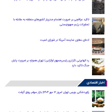
تاکید عراقچی بر ضرورت اهتمام جدی‌تر کشورهای منطقه به مقابله با
تجاوزات رژیم صهیونیستی
ادعای معاون نماینده آمریکا در شورای امنیت
رد اتهام‌زنی تکراری رئیس‌جمهور اوکراین/ تهران همواره بر ضرورت پایان
جنگ تاکید دارد
اخبار اقتصادی
رکوردشکنی بورس تهران امروز ۱۲ مهر ۱۴۰۴| بازار سهام رونق گرفت