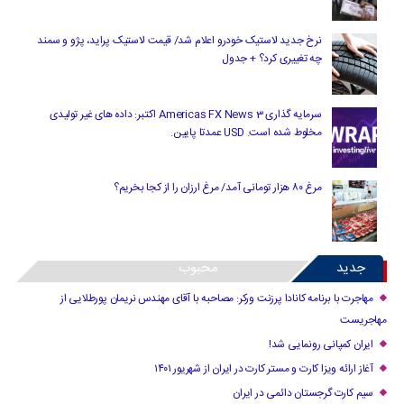
نرخ جدید لاستیک خودرو اعلام شد/ قیمت لاستیک پراید، پژو و سمند
چه تغییری کرد؟ + جدول
سرمایه گذاری Americas FX News 3 اکتبر: داده های غیر تولیدی
مخلوط شده است. USD عمدتا پایین.
مرغ ۸۰ هزار تومانی آمد/ مرغ ارزان را از کجا بخریم؟
جدید
محبوب
مهاجرت با برنامه کانادا پرزنت ورکر: مصاحبه با آقای مهندس نریمان پورطلایی از
مهاجریست
ایران کمپانی رونمایی شد!
آغاز ارائه ویزا کارت و مستر کارت در ایران از شهریور ۱۴۰۱
سیم کارت گرجستان دائمی در ایران