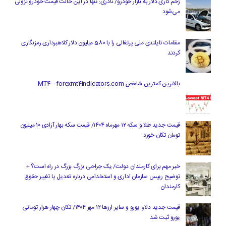
زخم کاری دلار به بازار خودرو/ نادری: تنها در این حالت قیمت خودرو نزولی
می‌شود
مقامات تایلندی ملی پرتغالی را با 580 میلیون دلار کلاهبرداری رمزنگاری
کردند
بالاترین کمترین شاخص MT4 – forexmt4indicators.com
قیمت جدید طلا و سکه ۱۲ مهرماه ۱۴۰۴/ قیمت سکه بهار آزادی ۱۰ میلیون
تومان تکان خورد
خبر مهم برای کارمندان دولت/ یک جراحی بزرگ بزرگ در راه است؟ +
توضیح رییس سازمان اداری و استخدامی درباره تعدیل یا تغییر حقوق
کارمندان
قیمت جدید دلار، یورو و سایر ارزها ۱۲ مهر ۱۴۰۴/ تکان چهار هزار تومانی
یورو ثبت شد