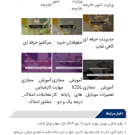
وزارت امور
خارجه
وزارت امور خارجه
خارجه
مدیریت حرفه ای
حقوقدان خبره
سرآشپز حرفه ای
کافی شاپ
آموزش مجازی
آموزش مجازی
ICDL مهارت
کارشناس
آموزش مجازی
های رایانه کار
معاملات املاک_
تعمیرات موبایل
درجه یک و دو
مشاور املاک
اخبار مرتبط
رکوردشکنی بورس تهران امروز ۱۲ مهر ۱۴۰۴| بازار سهام رونق گرفت
زخم کاری دلار به بازار خودرو/ نادری: تنها در این حالت قیمت خودرو نزولی می‌شود