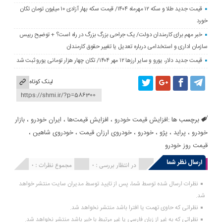
قیمت جدید طلا و سکه ۱۲ مهرماه ۱۴۰۴/ قیمت سکه بهار آزادی ۱۰ میلیون تومان تکان
خورد
خبر مهم برای کارمندان دولت/ یک جراحی بزرگ بزرگ در راه است؟ + توضیح رییس
سازمان اداری و استخدامی درباره تعدیل یا تغییر حقوق کارمندان
قیمت جدید دلار، یورو و سایر ارزها ۱۲ مهر ۱۴۰۴/ تکان چهار هزار تومانی یورو ثبت شد
لینک کوتاه
برچسب ها :
افزایش قیمت خودرو
،
افزایش قیمت‌ها
،
ایران خودرو
،
بازار
خودرو
،
پراید
،
پژو
،
خودرو
،
خودروی ارزان قیمت
،
خودروی شاهین
،
قیمت روز خودرو
ارسال نظر شما
انتشار یافته : 0
در انتظار بررسی : 0
مجموع نظرات : 0
نظرات ارسال شده توسط شما، پس از تایید توسط مدیران سایت منتشر خواهد
شد.
نظراتی که حاوی تهمت یا افترا باشد منتشر نخواهد شد.
نظراتی که به غیر از زبان فارسی یا غیر مرتبط با خبر باشد منتشر نخواهد شد.