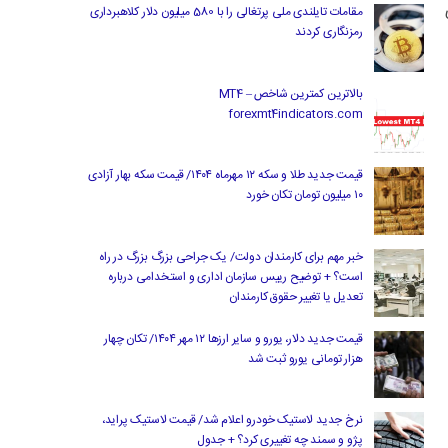
مقامات تایلندی ملی پرتغالی را با 580 میلیون دلار کلاهبرداری
رمزنگاری کردند
بالاترین کمترین شاخص MT4 –
forexmt4indicators.com
قیمت جدید طلا و سکه ۱۲ مهرماه ۱۴۰۴/ قیمت سکه بهار آزادی
۱۰ میلیون تومان تکان خورد
خبر مهم برای کارمندان دولت/ یک جراحی بزرگ بزرگ در راه
است؟ + توضیح رییس سازمان اداری و استخدامی درباره
تعدیل یا تغییر حقوق کارمندان
قیمت جدید دلار، یورو و سایر ارزها ۱۲ مهر ۱۴۰۴/ تکان چهار
هزار تومانی یورو ثبت شد
نرخ جدید لاستیک خودرو اعلام شد/ قیمت لاستیک پراید،
پژو و سمند چه تغییری کرد؟ + جدول