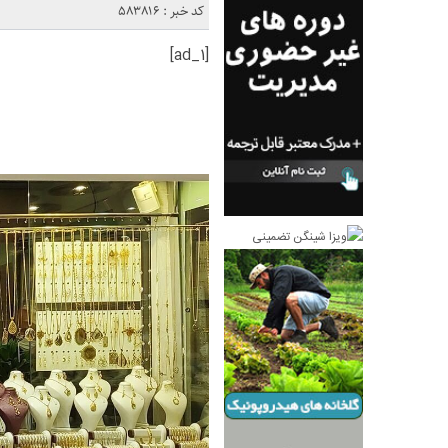
کد خبر : 583816
[ad_1]