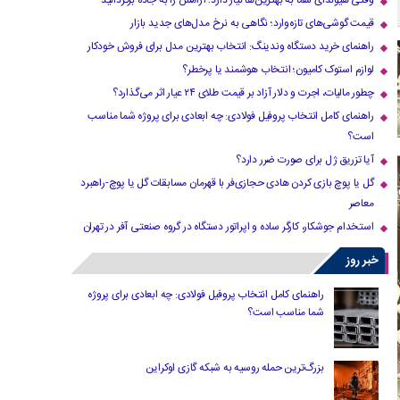
وقتی هیوندای شما به بهترین‌ها نیاز دارد؛ آرامش را به جاده برگردانید
قیمت گوشی‌های تازه‌وارد؛ نگاهی به نرخ مدل‌های جدید بازار
راهنمای خرید دستگاه وندینگ: انتخاب بهترین مدل برای فروش خودکار
لوازم استوک کامیون؛ انتخاب هوشمند یا پرخطر؟
چطور مالیات، اجرت و دلار آزاد بر قیمت طلای ۲۴ عیار اثر می‌گذارد؟
راهنمای کامل انتخاب پروفیل فولادی: چه ابعادی برای پروژه شما مناسب
است؟
آیا تزریق ژل برای صورت ضرر دارد​؟
گل یا پوچ بازی کردن هادی حجازی‌فر با قهرمان مسابقات گل یا پوچ-راهبرد
معاصر
استخدام جوشکار، کارگر ساده و اپراتور دستگاه در گروه صنعتی آفر در تهران
خبر روز
راهنمای کامل انتخاب پروفیل فولادی: چه ابعادی برای پروژه
شما مناسب است؟
بزرگ‌ترین حمله روسیه به شبکه گازی اوکراین