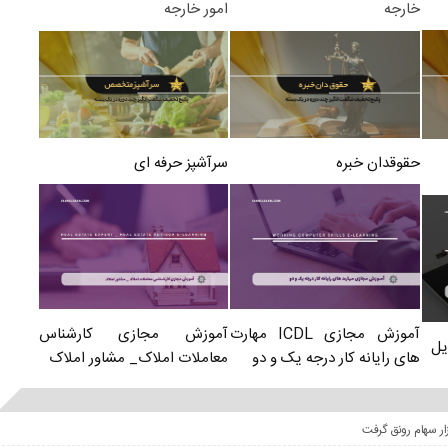
امور خارجه
خارجه
سرآشپز حرفه ای
حقوقدان خبره
آموزش مجازی کارشناس
آموزش مجازی ICDL مهارت
یل
معاملات املاک_ مشاور املاک
های رایانه کار درجه یک و دو