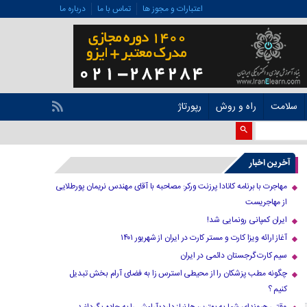
اعتبارات و مجوز ها
تماس با ما
درباره ما
سلامت
راه و روش
رپورتاژ
آخرین اخبار
مهاجرت با برنامه کانادا پرزنت ورکر: مصاحبه با آقای مهندس نریمان پورطلایی
از مهاجریست
ایران کمپانی رونمایی شد!
آغاز ارائه ویزا کارت و مستر کارت در ایران از شهریور ۱۴۰۱
سیم کارت گرجستان دائمی در ایران
چگونه مطب پزشکان را از محیطی استرس زا به فضای آرام بخش تبدیل
کنیم ؟