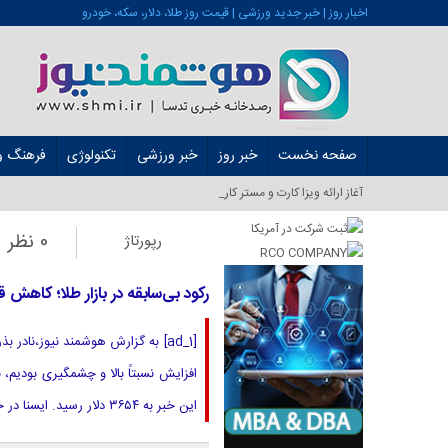
اخبار روز | خبر جدید ورزشی | قیمت روز طلا، دلار، سکه، خودرو
صفحه نخست
خبر روز
خبر ورزشی
تکنولوژی
فرهنگ و 
آغاز ارائه ویزا کارت و مستر کارت در ایران از شه_
0 نظر
رپورتاژ
رکود بی‌سابقه در بازار طلا؛ کاهش ق
[ad_1] به گزارش هوشمند نیوز،ناد
این خبر به ۳۶۵۴ دلار رسید. ایسنا در خبری نوشت:رئیس اتحادیه طلا و جواهر