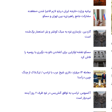
بیانیه وزارت خارجه ایران درباره لازم‌ الاجرا شدن «معاهده
مشارکت جامع راهبردی» بین تهران و مسکو
گاردین: بازسازی غزه به سبک کوشنر و بلر، استعمار بزک‌شده
است
اشت
مسکو نقشه اوکراین برای کشاندن ناتو به درگیری با روسیه را
فاش کرد
معامله ۱۴ میلیارد دلاری شیخ عرب با ترامپ / تیک‌تاک از چنگ
لیون و
چین درآمد!
هر
آکسیوس: ترامپ به توافق آتش‌بس در غزه ظرف ۲ روز آینده
امیدوار است
با ۲۰۰ هزار
ن و ۷۵۰ هزار