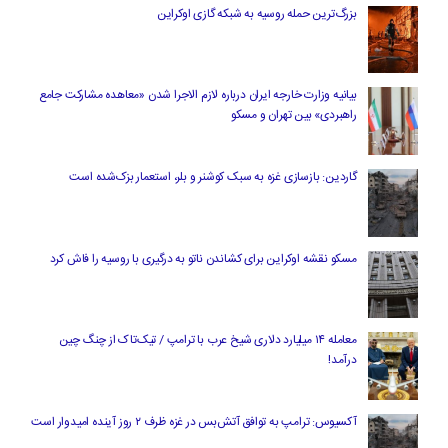
بزرگ‌ترین حمله روسیه به شبکه گازی اوکراین
بیانیه وزارت خارجه ایران درباره لازم‌ الاجرا شدن «معاهده مشارکت جامع
راهبردی» بین تهران و مسکو
گاردین: بازسازی غزه به سبک کوشنر و بلر، استعمار بزک‌شده است
مسکو نقشه اوکراین برای کشاندن ناتو به درگیری با روسیه را فاش کرد
معامله ۱۴ میلیارد دلاری شیخ عرب با ترامپ / تیک‌تاک از چنگ چین
درآمد!
آکسیوس: ترامپ به توافق آتش‌بس در غزه ظرف ۲ روز آینده امیدوار است