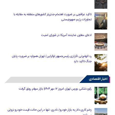
تاکید عراقچی بر ضرورت اهتمام جدی‌تر کشورهای منطقه به مقابله با
تجاوزات رژیم صهیونیستی
ادعای معاون نماینده آمریکا در شورای امنیت
رد اتهام‌زنی تکراری رئیس‌جمهور اوکراین/ تهران همواره بر ضرورت پایان
جنگ تاکید دارد
اخبار اقتصادی
رکوردشکنی بورس تهران امروز ۱۲ مهر ۱۴۰۴| بازار سهام رونق گرفت
زخم کاری دلار به بازار خودرو/ نادری: تنها در این حالت قیمت خودرو نزولی