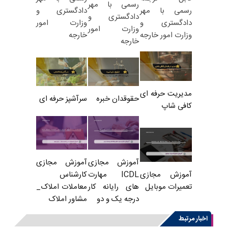
رسمی با مهر
دادگستری و
رسمی با مهر
دادگستری و
وزارت امور
دادگستری و
وزارت امور
خارجه
وزارت امور خارجه
خارجه
مدیریت حرفه ای
حقوقدان خبره
سرآشپز حرفه ای
کافی شاپ
آموزش مجازی
آموزش مجازی
ICDL مهارت
کارشناس
آموزش مجازی
های رایانه کار
معاملات املاک_
تعمیرات موبایل
درجه یک و دو
مشاور املاک
اخبار مرتبط