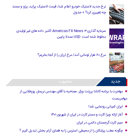
نرخ جدید لاستیک خودرو اعلام شد/ قیمت لاستیک پراید، پژو و سمند
چه تغییری کرد؟ + جدول
سرمایه گذاری Americas FX News 3 اکتبر: داده های غیر تولیدی
مخلوط شده است. USD عمدتا پایین.
مرغ ۸۰ هزار تومانی آمد/ مرغ ارزان را از کجا بخریم؟
جدید
محبوب
مهاجرت با برنامه کانادا پرزنت ورکر: مصاحبه با آقای مهندس نریمان پورطلایی از
مهاجریست
ایران کمپانی رونمایی شد!
آغاز ارائه ویزا کارت و مستر کارت در ایران از شهریور ۱۴۰۱
سیم کارت گرجستان دائمی در ایران
چگونه مطب پزشکان را از محیطی استرس زا به فضای آرام بخش تبدیل کنیم ؟