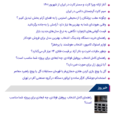
آغاز ارائه ویزا کارت و مستر کارت در ایران از شهریور ۱۴۰۱
سیم کارت گرجستان دائمی در ایران
چگونه مطب پزشکان را از محیطی استرس زا به فضای آرام بخش تبدیل کنیم ؟
وقتی هیوندای شما به بهترین‌ها نیاز دارد؛ آرامش را به جاده برگردانید
قیمت گوشی‌های تازه‌وارد؛ نگاهی به نرخ مدل‌های جدید بازار
راهنمای خرید دستگاه وندینگ: انتخاب بهترین مدل برای فروش خودکار
لوازم استوک کامیون؛ انتخاب هوشمند یا پرخطر؟
چطور مالیات، اجرت و دلار آزاد بر قیمت طلای ۲۴ عیار اثر می‌گذارد؟
راهنمای کامل انتخاب پروفیل فولادی: چه ابعادی برای پروژه شما مناسب است؟
آیا تزریق ژل برای صورت ضرر دارد​؟
گل یا پوچ بازی کردن هادی حجازی‌فر با قهرمان مسابقات گل یا پوچ-راهبرد معاصر
استخدام جوشکار، کارگر ساده و اپراتور دستگاه در گروه صنعتی آفر در تهران
خبر روز
راهنمای کامل انتخاب پروفیل فولادی: چه ابعادی برای پروژه شما مناسب
است؟