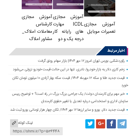
آموزش مجازی
آموزش مجازی
ICDL مهارت
کارشناس
آموزش مجازی
های رایانه کار
معاملات املاک_
تعمیرات موبایل
درجه یک و دو
مشاور املاک
اخبار مرتبط
رکوردشکنی بورس تهران امروز ۱۲ مهر ۱۴۰۴| بازار سهام رونق گرفت
زخم کاری دلار به بازار خودرو/ نادری: تنها در این حالت قیمت خودرو نزولی می‌شود
قیمت جدید طلا و سکه ۱۲ مهرماه ۱۴۰۴/ قیمت سکه بهار آزادی ۱۰ میلیون تومان تکان
خورد
خبر مهم برای کارمندان دولت/ یک جراحی بزرگ بزرگ در راه است؟ + توضیح رییس
سازمان اداری و استخدامی درباره تعدیل یا تغییر حقوق کارمندان
قیمت جدید دلار، یورو و سایر ارزها ۱۲ مهر ۱۴۰۴/ تکان چهار هزار تومانی یورو ثبت شد
لینک کوتاه