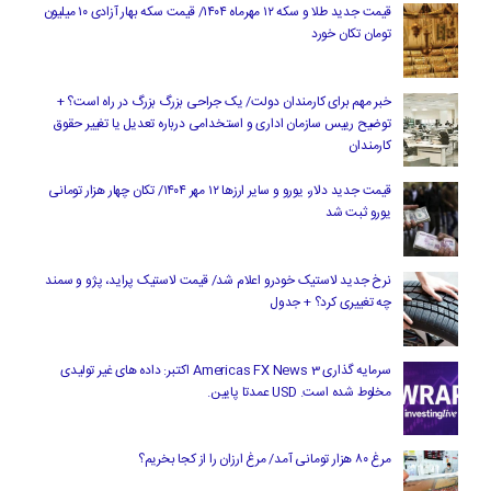
قیمت جدید طلا و سکه ۱۲ مهرماه ۱۴۰۴/ قیمت سکه بهار آزادی ۱۰ میلیون
تومان تکان خورد
خبر مهم برای کارمندان دولت/ یک جراحی بزرگ بزرگ در راه است؟ +
توضیح رییس سازمان اداری و استخدامی درباره تعدیل یا تغییر حقوق
کارمندان
قیمت جدید دلار، یورو و سایر ارزها ۱۲ مهر ۱۴۰۴/ تکان چهار هزار تومانی
یورو ثبت شد
نرخ جدید لاستیک خودرو اعلام شد/ قیمت لاستیک پراید، پژو و سمند
چه تغییری کرد؟ + جدول
سرمایه گذاری Americas FX News 3 اکتبر: داده های غیر تولیدی
مخلوط شده است. USD عمدتا پایین.
مرغ ۸۰ هزار تومانی آمد/ مرغ ارزان را از کجا بخریم؟