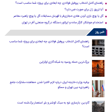
راهنمای کامل انتخاب پروفیل فولادی: چه ابعادی برای پروژه شما مناسب است؟
آیا تزریق ژل برای صورت ضرر دارد​؟
گل یا پوچ بازی کردن هادی حجازی‌فر با قهرمان مسابقات گل یا پوچ-راهبرد معاصر
استخدام جوشکار، کارگر ساده و اپراتور دستگاه در گروه صنعتی آفر در تهران
خبر روز
راهنمای کامل انتخاب پروفیل فولادی: چه ابعادی برای پروژه شما مناسب
است؟
بزرگ‌ترین حمله روسیه به شبکه گازی اوکراین
بیانیه وزارت خارجه ایران درباره لازم‌ الاجرا شدن «معاهده مشارکت جامع
راهبردی» بین تهران و مسکو
گاردین: بازسازی غزه به سبک کوشنر و بلر، استعمار بزک‌شده است