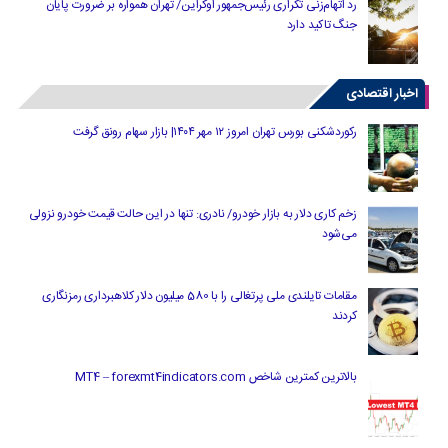
رد اتهام‌زنی تکراری رئیس‌جمهور اوکراین/ تهران همواره بر ضرورت پایان
جنگ تاکید دارد
اخبار اقتصادی
رکوردشکنی بورس تهران امروز ۱۲ مهر ۱۴۰۴| بازار سهام رونق گرفت
زخم کاری دلار به بازار خودرو/ نادری: تنها در این حالت قیمت خودرو نزولی
می‌شود
مقامات تایلندی ملی پرتغالی را با 580 میلیون دلار کلاهبرداری رمزنگاری
کردند
بالاترین کمترین شاخص MT4 – forexmt4indicators.com