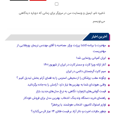
ذخیره نام، ایمیل و وبسایت من در مرورگر برای زمانی که دوباره دیدگاهی
می‌نویسم.
آخرین اخبار
مهاجرت با برنامه کانادا پرزنت ورکر: مصاحبه با آقای مهندس نریمان پورطلایی از
مهاجریست
ایران کمپانی رونمایی شد!
آغاز ارائه ویزا کارت و مستر کارت در ایران از شهریور ۱۴۰۱
سیم کارت گرجستان دائمی در ایران
چگونه مطب پزشکان را از محیطی استرس زا به فضای آرام بخش تبدیل کنیم ؟
وقتی هیوندای شما به بهترین‌ها نیاز دارد؛ آرامش را به جاده برگردانید
قیمت گوشی‌های تازه‌وارد؛ نگاهی به نرخ مدل‌های جدید بازار
راهنمای خرید دستگاه وندینگ: انتخاب بهترین مدل برای فروش خودکار
لوازم استوک کامیون؛ انتخاب هوشمند یا پرخطر؟
چطور مالیات، اجرت و دلار آزاد بر قیمت طلای ۲۴ عیار اثر می‌گذارد؟