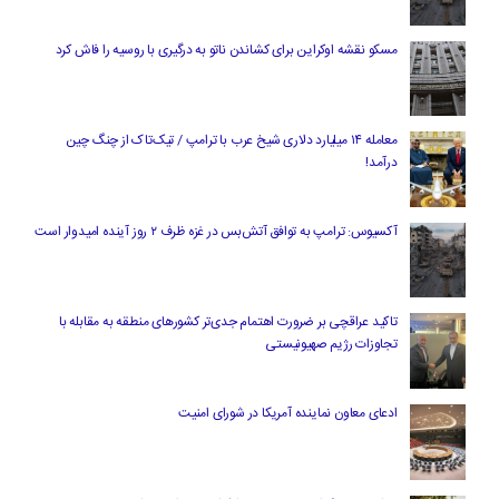
مسکو نقشه اوکراین برای کشاندن ناتو به درگیری با روسیه را فاش کرد
معامله ۱۴ میلیارد دلاری شیخ عرب با ترامپ / تیک‌تاک از چنگ چین
درآمد!
آکسیوس: ترامپ به توافق آتش‌بس در غزه ظرف ۲ روز آینده امیدوار است
تاکید عراقچی بر ضرورت اهتمام جدی‌تر کشورهای منطقه به مقابله با
تجاوزات رژیم صهیونیستی
ادعای معاون نماینده آمریکا در شورای امنیت