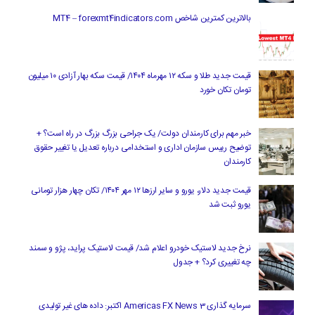
بالاترین کمترین شاخص MT4 – forexmt4indicators.com
قیمت جدید طلا و سکه ۱۲ مهرماه ۱۴۰۴/ قیمت سکه بهار آزادی ۱۰ میلیون
تومان تکان خورد
خبر مهم برای کارمندان دولت/ یک جراحی بزرگ بزرگ در راه است؟ +
توضیح رییس سازمان اداری و استخدامی درباره تعدیل یا تغییر حقوق
کارمندان
قیمت جدید دلار، یورو و سایر ارزها ۱۲ مهر ۱۴۰۴/ تکان چهار هزار تومانی
یورو ثبت شد
نرخ جدید لاستیک خودرو اعلام شد/ قیمت لاستیک پراید، پژو و سمند
چه تغییری کرد؟ + جدول
سرمایه گذاری Americas FX News 3 اکتبر: داده های غیر تولیدی