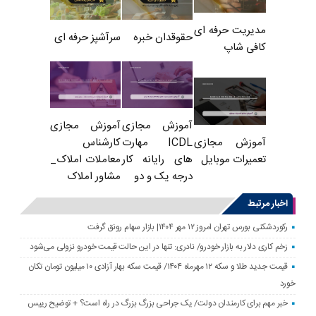
مدیریت حرفه ای
حقوقدان خبره
سرآشپز حرفه ای
کافی شاپ
آموزش مجازی
آموزش مجازی
ICDL مهارت
کارشناس
آموزش مجازی
های رایانه کار
معاملات املاک_
تعمیرات موبایل
درجه یک و دو
مشاور املاک
اخبار مرتبط
رکوردشکنی بورس تهران امروز ۱۲ مهر ۱۴۰۴| بازار سهام رونق گرفت
زخم کاری دلار به بازار خودرو/ نادری: تنها در این حالت قیمت خودرو نزولی می‌شود
قیمت جدید طلا و سکه ۱۲ مهرماه ۱۴۰۴/ قیمت سکه بهار آزادی ۱۰ میلیون تومان تکان
خورد
خبر مهم برای کارمندان دولت/ یک جراحی بزرگ بزرگ در راه است؟ + توضیح رییس