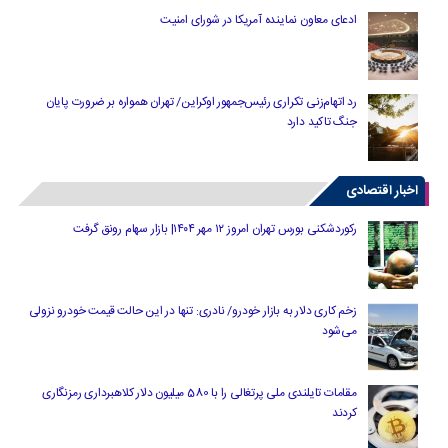
ادعای معاون نماینده آمریکا در شورای امنیت
رد اتهام‌زنی تکراری رئیس‌جمهور اوکراین/ تهران همواره بر ضرورت پایان
جنگ تاکید دارد
اخبار اقتصادی
رکوردشکنی بورس تهران امروز ۱۲ مهر ۱۴۰۴| بازار سهام رونق گرفت
زخم کاری دلار به بازار خودرو/ نادری: تنها در این حالت قیمت خودرو نزولی
می‌شود
مقامات تایلندی ملی پرتغالی را با 580 میلیون دلار کلاهبرداری رمزنگاری
کردند