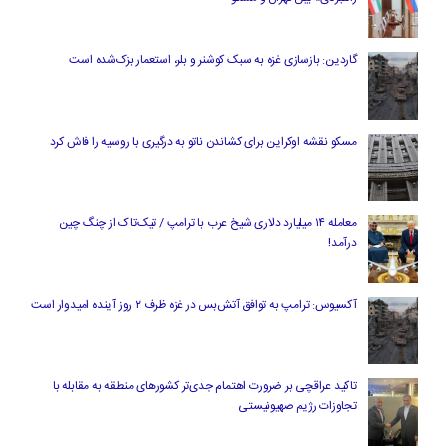
گاردین: بازسازی غزه به سبک کوشنر و بلر، استعمار بزک‌شده است
مسکو نقشه اوکراین برای کشاندن ناتو به درگیری با روسیه را فاش کرد
معامله ۱۴ میلیارد دلاری شیخ عرب با ترامپ / تیک‌تاک از چنگ چین
درآمد!
آکسیوس: ترامپ به توافق آتش‌بس در غزه ظرف ۲ روز آینده امیدوار است
تاکید عراقچی بر ضرورت اهتمام جدی‌تر کشورهای منطقه به مقابله با
تجاوزات رژیم صهیونیستی