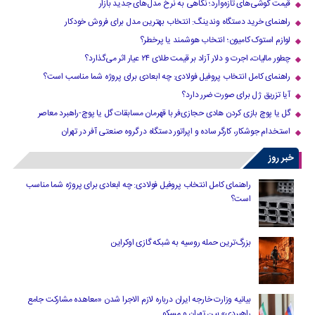
قیمت گوشی‌های تازه‌وارد؛ نگاهی به نرخ مدل‌های جدید بازار
راهنمای خرید دستگاه وندینگ: انتخاب بهترین مدل برای فروش خودکار
لوازم استوک کامیون؛ انتخاب هوشمند یا پرخطر؟
چطور مالیات، اجرت و دلار آزاد بر قیمت طلای ۲۴ عیار اثر می‌گذارد؟
راهنمای کامل انتخاب پروفیل فولادی: چه ابعادی برای پروژه شما مناسب است؟
آیا تزریق ژل برای صورت ضرر دارد​؟
گل یا پوچ بازی کردن هادی حجازی‌فر با قهرمان مسابقات گل یا پوچ-راهبرد معاصر
استخدام جوشکار، کارگر ساده و اپراتور دستگاه در گروه صنعتی آفر در تهران
خبر روز
راهنمای کامل انتخاب پروفیل فولادی: چه ابعادی برای پروژه شما مناسب
است؟
بزرگ‌ترین حمله روسیه به شبکه گازی اوکراین
بیانیه وزارت خارجه ایران درباره لازم‌ الاجرا شدن «معاهده مشارکت جامع
راهبردی» بین تهران و مسکو