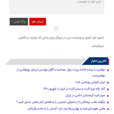
ارسال نظر
پاک کردن !
ذخیره نام، ایمیل و وبسایت من در مرورگر برای زمانی که دوباره دیدگاهی
می‌نویسم.
آخرین اخبار
مهاجرت با برنامه کانادا پرزنت ورکر: مصاحبه با آقای مهندس نریمان پورطلایی از
مهاجریست
ایران کمپانی رونمایی شد!
آغاز ارائه ویزا کارت و مستر کارت در ایران از شهریور ۱۴۰۱
سیم کارت گرجستان دائمی در ایران
چگونه مطب پزشکان را از محیطی استرس زا به فضای آرام بخش تبدیل کنیم ؟
وقتی هیوندای شما به بهترین‌ها نیاز دارد؛ آرامش را به جاده برگردانید