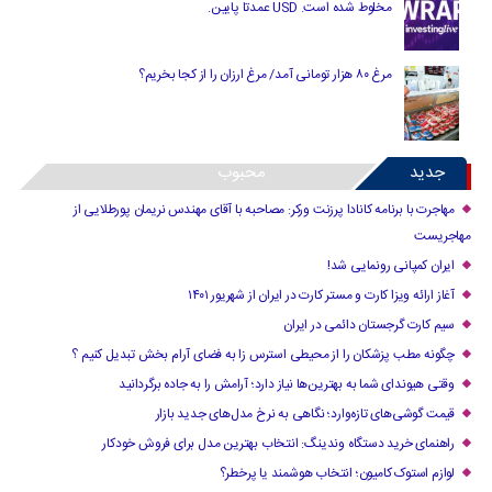
مخلوط شده است. USD عمدتا پایین.
مرغ ۸۰ هزار تومانی آمد/ مرغ ارزان را از کجا بخریم؟
جدید
محبوب
مهاجرت با برنامه کانادا پرزنت ورکر: مصاحبه با آقای مهندس نریمان پورطلایی از
مهاجریست
ایران کمپانی رونمایی شد!
آغاز ارائه ویزا کارت و مستر کارت در ایران از شهریور ۱۴۰۱
سیم کارت گرجستان دائمی در ایران
چگونه مطب پزشکان را از محیطی استرس زا به فضای آرام بخش تبدیل کنیم ؟
وقتی هیوندای شما به بهترین‌ها نیاز دارد؛ آرامش را به جاده برگردانید
قیمت گوشی‌های تازه‌وارد؛ نگاهی به نرخ مدل‌های جدید بازار
راهنمای خرید دستگاه وندینگ: انتخاب بهترین مدل برای فروش خودکار
لوازم استوک کامیون؛ انتخاب هوشمند یا پرخطر؟