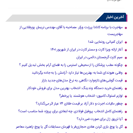
آخرین اخبار
مهاجرت با برنامه کانادا پرزنت ورکر: مصاحبه با آقای مهندس نریمان پورطلایی از
مهاجریست
ایران کمپانی رونمایی شد!
آغاز ارائه ویزا کارت و مستر کارت در ایران از شهریور ۱۴۰۱
سیم کارت گرجستان دائمی در ایران
چگونه مطب پزشکان را از محیطی استرس زا به فضای آرام بخش تبدیل کنیم ؟
وقتی هیوندای شما به بهترین‌ها نیاز دارد؛ آرامش را به جاده برگردانید
قیمت گوشی‌های تازه‌وارد؛ نگاهی به نرخ مدل‌های جدید بازار
راهنمای خرید دستگاه وندینگ: انتخاب بهترین مدل برای فروش خودکار
لوازم استوک کامیون؛ انتخاب هوشمند یا پرخطر؟
چطور مالیات، اجرت و دلار آزاد بر قیمت طلای ۲۴ عیار اثر می‌گذارد؟
راهنمای کامل انتخاب پروفیل فولادی: چه ابعادی برای پروژه شما مناسب است؟
آیا تزریق ژل برای صورت ضرر دارد​؟
گل یا پوچ بازی کردن هادی حجازی‌فر با قهرمان مسابقات گل یا پوچ-راهبرد معاصر