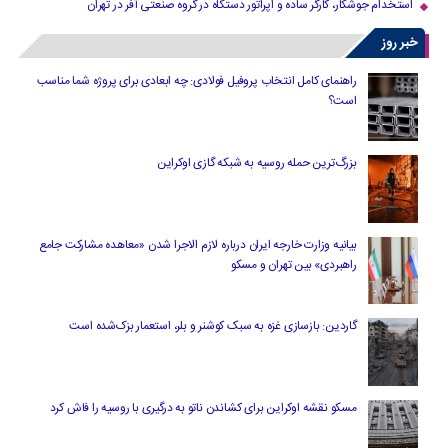
استخدام جوشکار، کارگر ساده و اپراتور دستگاه در گروه صنعتی آفر در تهران
خبر روز
راهنمای کامل انتخاب پروفیل فولادی: چه ابعادی برای پروژه شما مناسب
است؟
بزرگ‌ترین حمله روسیه به شبکه گازی اوکراین
بیانیه وزارت خارجه ایران درباره لازم‌ الاجرا شدن «معاهده مشارکت جامع
راهبردی» بین تهران و مسکو
گاردین: بازسازی غزه به سبک کوشنر و بلر، استعمار بزک‌شده است
مسکو نقشه اوکراین برای کشاندن ناتو به درگیری با روسیه را فاش کرد