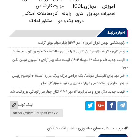
ICDL مهارت
کارشناس
آموزش مجازی
های رایانه کار
معاملات املاک_
تعمیرات موبایل
درجه یک و دو
مشاور املاک
اخبار مرتبط
رکوردشکنی بورس تهران امروز ۱۲ مهر ۱۴۰۴| بازار سهام رونق گرفت
زخم کاری دلار به بازار خودرو/ نادری: تنها در این حالت قیمت خودرو نزولی می‌شود
قیمت جدید طلا و سکه ۱۲ مهرماه ۱۴۰۴/ قیمت سکه بهار آزادی ۱۰ میلیون تومان تکان
خورد
خبر مهم برای کارمندان دولت/ یک جراحی بزرگ بزرگ در راه است؟ + توضیح رییس
سازمان اداری و استخدامی درباره تعدیل یا تغییر حقوق کارمندان
قیمت جدید دلار، یورو و سایر ارزها ۱۲ مهر ۱۴۰۴/ تکان چهار هزار تومانی یورو ثبت شد
لینک کوتاه
برچسب ها :
احسان خاندوزی
،
اخبار اقتصاد کلان