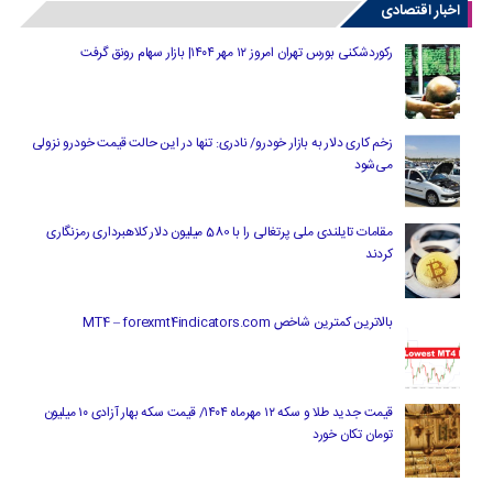
اخبار اقتصادی
رکوردشکنی بورس تهران امروز ۱۲ مهر ۱۴۰۴| بازار سهام رونق گرفت
زخم کاری دلار به بازار خودرو/ نادری: تنها در این حالت قیمت خودرو نزولی
می‌شود
مقامات تایلندی ملی پرتغالی را با 580 میلیون دلار کلاهبرداری رمزنگاری
کردند
بالاترین کمترین شاخص MT4 – forexmt4indicators.com
قیمت جدید طلا و سکه ۱۲ مهرماه ۱۴۰۴/ قیمت سکه بهار آزادی ۱۰ میلیون
تومان تکان خورد