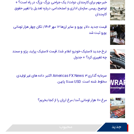
خبر مهم برای کارمندان دولت/ یک جراحی بزرگ بزرگ در راه است؟ +
توضیح رییس سازمان اداری و استخدامی درباره تعدیل یا تغییر حقوق
کارمندان
قیمت جدید دلار، یورو و سایر ارزها ۱۲ مهر ۱۴۰۴/ تکان چهار هزار تومانی
یورو ثبت شد
نرخ جدید لاستیک خودرو اعلام شد/ قیمت لاستیک پراید، پژو و سمند
چه تغییری کرد؟ + جدول
سرمایه گذاری Americas FX News 3 اکتبر: داده های غیر تولیدی
مخلوط شده است. USD عمدتا پایین.
مرغ ۸۰ هزار تومانی آمد/ مرغ ارزان را از کجا بخریم؟
جدید
محبوب