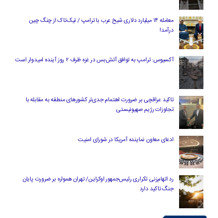
معامله ۱۴ میلیارد دلاری شیخ عرب با ترامپ / تیک‌تاک از چنگ چین
درآمد!
آکسیوس: ترامپ به توافق آتش‌بس در غزه ظرف ۲ روز آینده امیدوار است
تاکید عراقچی بر ضرورت اهتمام جدی‌تر کشورهای منطقه به مقابله با
تجاوزات رژیم صهیونیستی
ادعای معاون نماینده آمریکا در شورای امنیت
رد اتهام‌زنی تکراری رئیس‌جمهور اوکراین/ تهران همواره بر ضرورت پایان
جنگ تاکید دارد