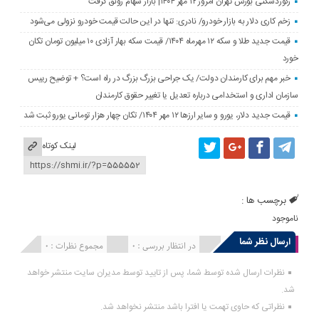
رکوردشکنی بورس تهران امروز ۱۲ مهر ۱۴۰۴| بازار سهام رونق گرفت
زخم کاری دلار به بازار خودرو/ نادری: تنها در این حالت قیمت خودرو نزولی می‌شود
قیمت جدید طلا و سکه ۱۲ مهرماه ۱۴۰۴/ قیمت سکه بهار آزادی ۱۰ میلیون تومان تکان
خورد
خبر مهم برای کارمندان دولت/ یک جراحی بزرگ بزرگ در راه است؟ + توضیح رییس
سازمان اداری و استخدامی درباره تعدیل یا تغییر حقوق کارمندان
قیمت جدید دلار، یورو و سایر ارزها ۱۲ مهر ۱۴۰۴/ تکان چهار هزار تومانی یورو ثبت شد
لینک کوتاه
برچسب ها :
ناموجود
ارسال نظر شما
انتشار یافته : 0
در انتظار بررسی : 0
مجموع نظرات : 0
نظرات ارسال شده توسط شما، پس از تایید توسط مدیران سایت منتشر خواهد
شد.
نظراتی که حاوی تهمت یا افترا باشد منتشر نخواهد شد.