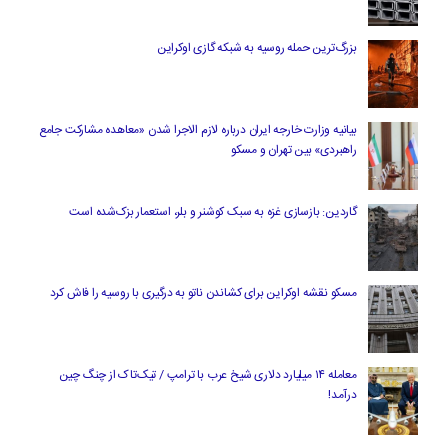
بزرگ‌ترین حمله روسیه به شبکه گازی اوکراین
بیانیه وزارت خارجه ایران درباره لازم‌ الاجرا شدن «معاهده مشارکت جامع
راهبردی» بین تهران و مسکو
گاردین: بازسازی غزه به سبک کوشنر و بلر، استعمار بزک‌شده است
مسکو نقشه اوکراین برای کشاندن ناتو به درگیری با روسیه را فاش کرد
معامله ۱۴ میلیارد دلاری شیخ عرب با ترامپ / تیک‌تاک از چنگ چین
درآمد!