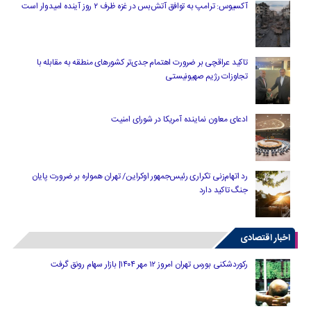
آکسیوس: ترامپ به توافق آتش‌بس در غزه ظرف ۲ روز آینده امیدوار است
تاکید عراقچی بر ضرورت اهتمام جدی‌تر کشورهای منطقه به مقابله با
تجاوزات رژیم صهیونیستی
ادعای معاون نماینده آمریکا در شورای امنیت
رد اتهام‌زنی تکراری رئیس‌جمهور اوکراین/ تهران همواره بر ضرورت پایان
جنگ تاکید دارد
اخبار اقتصادی
رکوردشکنی بورس تهران امروز ۱۲ مهر ۱۴۰۴| بازار سهام رونق گرفت