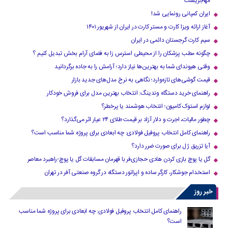
مهاجریست
ایران کمپانی رونمایی شد!
آغاز ارائه ویزا کارت و مستر کارت در ایران از شهریور ۱۴۰۱
سیم کارت گرجستان دائمی در ایران
چگونه مطب پزشکان را از محیطی استرس زا به فضای آرام بخش تبدیل کنیم ؟
وقتی هیوندای شما به بهترین‌ها نیاز دارد؛ آرامش را به جاده برگردانید
قیمت گوشی‌های تازه‌وارد؛ نگاهی به نرخ مدل‌های جدید بازار
راهنمای خرید دستگاه وندینگ: انتخاب بهترین مدل برای فروش خودکار
لوازم استوک کامیون؛ انتخاب هوشمند یا پرخطر؟
چطور مالیات، اجرت و دلار آزاد بر قیمت طلای ۲۴ عیار اثر می‌گذارد؟
راهنمای کامل انتخاب پروفیل فولادی: چه ابعادی برای پروژه شما مناسب است؟
آیا تزریق ژل برای صورت ضرر دارد​؟
گل یا پوچ بازی کردن هادی حجازی‌فر با قهرمان مسابقات گل یا پوچ-راهبرد معاصر
استخدام جوشکار، کارگر ساده و اپراتور دستگاه در گروه صنعتی آفر در تهران
خبر روز
راهنمای کامل انتخاب پروفیل فولادی: چه ابعادی برای پروژه شما مناسب
است؟