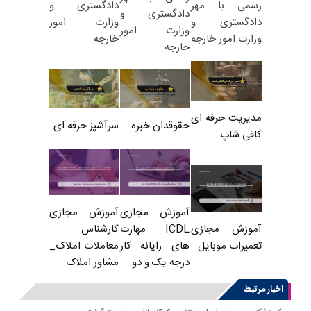
دادگستری و
رسمی با مهر
دادگستری و
وزارت امور
دادگستری و
وزارت امور
خارجه
وزارت امور خارجه
خارجه
مدیریت حرفه ای
حقوقدان خبره
سرآشپز حرفه ای
کافی شاپ
آموزش مجازی
آموزش مجازی
ICDL مهارت
کارشناس
آموزش مجازی
های رایانه کار
معاملات املاک_
تعمیرات موبایل
درجه یک و دو
مشاور املاک
اخبار مرتبط