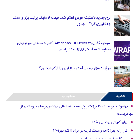
نرخ جدید لاستیک خودرو اعلام شد/ قیمت لاستیک پراید، پژو و سمند
چه تغییری کرد؟ + جدول
سرمایه گذاری Americas FX News 3 اکتبر: داده های غیر تولیدی
مخلوط شده است. USD عمدتا پایین.
مرغ ۸۰ هزار تومانی آمد/ مرغ ارزان را از کجا بخریم؟
جدید
محبوب
مهاجرت با برنامه کانادا پرزنت ورکر: مصاحبه با آقای مهندس نریمان پورطلایی از
مهاجریست
ایران کمپانی رونمایی شد!
آغاز ارائه ویزا کارت و مستر کارت در ایران از شهریور ۱۴۰۱
سیم کارت گرجستان دائمی در ایران