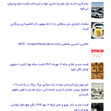
زخم کاری دلار به بازار خودرو/ نادری: تنها در این حالت قیمت خودرو نزولی
می‌شود
مقامات تایلندی ملی پرتغالی را با 580 میلیون دلار کلاهبرداری رمزنگاری
کردند
بالاترین کمترین شاخص MT4 – forexmt4indicators.com
قیمت جدید طلا و سکه ۱۲ مهرماه ۱۴۰۴/ قیمت سکه بهار آزادی ۱۰ میلیون
تومان تکان خورد
خبر مهم برای کارمندان دولت/ یک جراحی بزرگ بزرگ در راه است؟ +
توضیح رییس سازمان اداری و استخدامی درباره تعدیل یا تغییر حقوق
کارمندان
قیمت جدید دلار، یورو و سایر ارزها ۱۲ مهر ۱۴۰۴/ تکان چهار هزار تومانی
یورو ثبت شد